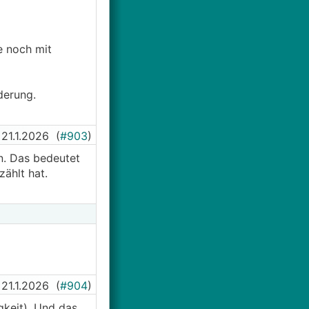
e noch mit
derung.
21.1.2026
(
#903
)
n. Das bedeutet
ählt hat.
21.1.2026
(
#904
)
gkeit). Und das