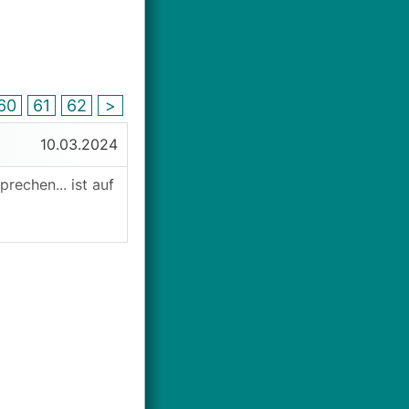
60
61
62
>
10.03.2024
echen... ist auf
.
sächlich noch
ungen zu haben