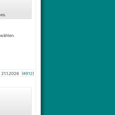
es.
 wählen.
21.1.2026
(
#912
)