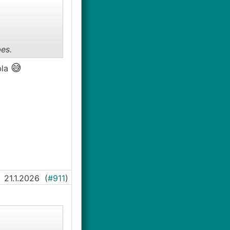
es.
😅
bla
21.1.2026
(
#911
)