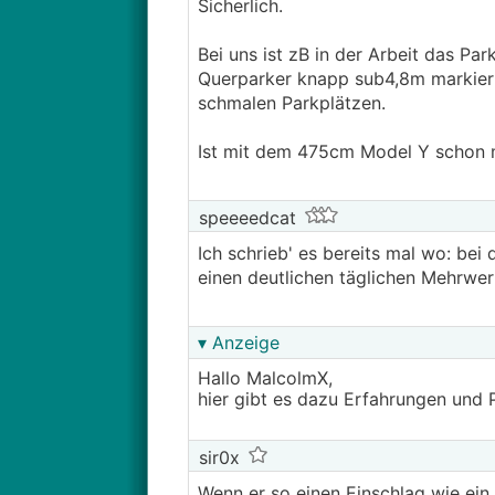
Sicherlich.
Bei uns ist zB in der Arbeit das Pa
Querparker knapp sub4,8m markier
schmalen Parkplätzen.
Ist mit dem 475cm Model Y schon 
speeeedcat
Ich schrieb' es bereits mal wo: be
einen deutlichen täglichen Mehrwer
▾ Anzeige
Hallo MalcolmX,
hier gibt es dazu Erfahrungen und 
sir0x
Wenn er so einen Einschlag wie ein