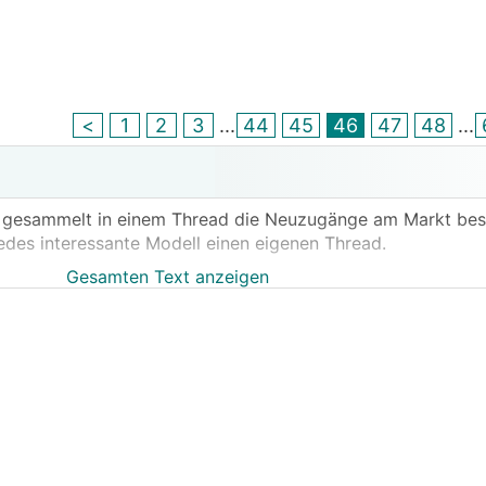
<
1
2
3
...
44
45
46
47
48
...
h gesammelt in einem Thread die Neuzugänge am Markt bespr
jedes interessante Modell einen eigenen Thread.
Gesamten Text anzeigen
rüchten rund um den MG4 Kombi, der den MG5 beerben soll
d Fahrgefühl ein absoluter Kombifan, und wenn der 2024 tat
 Ersatz für meinen Megane bestellen...
stet als der normale, könnte er um rund 30k€ mit Förder
W DC und rund 300-350km Alltagsreichweite :)
ehnlich :)