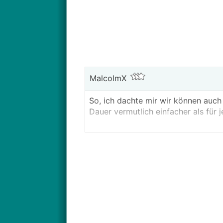
MalcolmX
So, ich dachte mir wir können auc
Dauer vermutlich einfacher als für 
Ich mach mal den Start mit den Ge
Ich bin an sich bezüglich Optik un
herauskommt, werde ich mir den als
Wenn der dann 2k€ oder so mehr ko
sein mit 200 PS, 11kW AC und 140k
Mit Kombiheck sicher auch recht ans