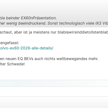
abla beinder EX60nPräsentation.
er wenig beeindruckend. Sonst technologisch viele IX3 Vib
.
.
schaut, aber ist ja meistens nur blablawirsinddietollstenbla
engefasst:
olvo-ex60-2026-alle-details/
den neuen EQ BEVs auch nichts weltbewegendes mehr.
lter Schwede!