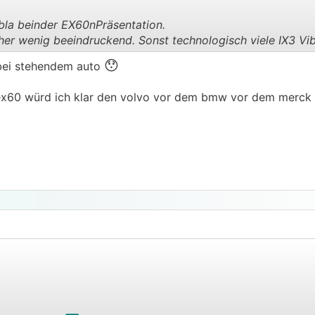
abla beinder EX60nPräsentation.
er wenig beeindruckend. Sonst technologisch viele IX3 Vib
.
.
😯
 bei stehendem auto
 ex60 würd ich klar den volvo vor dem bmw vor dem merck