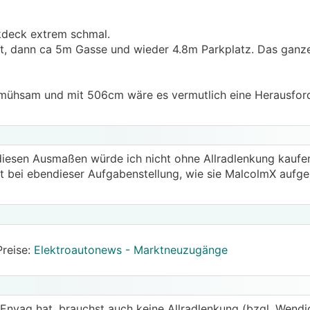
rkdeck extrem schmal.
t, dann ca 5m Gasse und wieder 4.8m Parkplatz. Das ganz
mühsam und mit 506cm wäre es vermutlich eine Herausfor
i diesen Ausmaßen würde ich nicht ohne Allradlenkung kaufe
t bei ebendieser Aufgabenstellung, wie sie MalcolmX aufgez
Preise:
Elektroautonews - Marktneuzugänge
 Enyaq hat, brauchst auch keine Allradlenkung (bzgl. Wendi