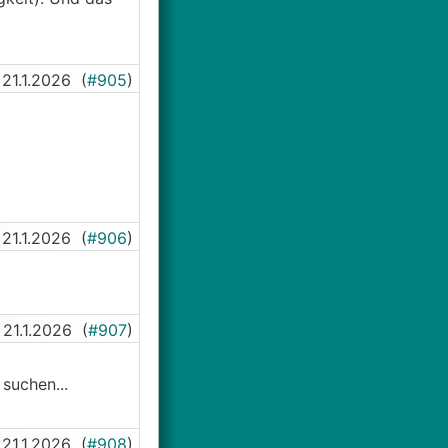
21.1.2026
(
#905
)
21.1.2026
(
#906
)
21.1.2026
(
#907
)
suchen...
21.1.2026
(
#908
)