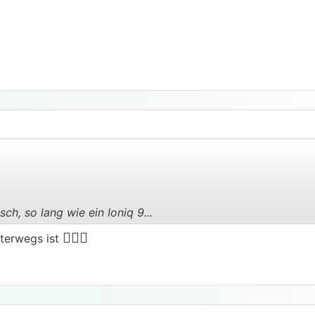
h, so lang wie ein Ioniq 9...
.
.
🤷🏼‍♂️
terwegs ist