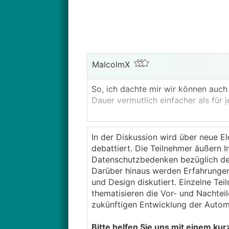
MalcolmX
So, ich dachte mir wir können auc
Dauer vermutlich einfacher als für 
Ich mach mal den Start mit den Ge
In der Diskussion wird über neue E
Ich bin an sich bezüglich Optik un
debattiert. Die Teilnehmer äußern 
herauskommt, werde ich mir den als
Datenschutzbedenken bezüglich de
Wenn der dann 2k€ oder so mehr ko
Darüber hinaus werden Erfahrungen 
sein mit 200 PS, 11kW AC und 140k
und Design diskutiert. Einzelne Te
Mit Kombiheck sicher auch recht ans
thematisieren die Vor- und Nachtei
zukünftigen Entwicklung der Autom
Bitte helfen Sie uns mit einem kur