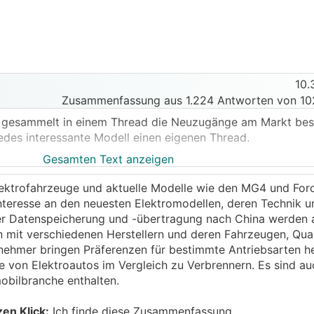
10.
Zusammenfassung aus 1.224 Antworten von 10
h gesammelt in einem Thread die Neuzugänge am Markt bespr
jedes interessante Modell einen eigenen Thread.
Gesamten Text anzeigen
rüchten rund um den MG4 Kombi, der den MG5 beerben soll
lektrofahrzeuge und aktuelle Modelle wie den MG4 und For
d Fahrgefühl ein absoluter Kombifan, und wenn der 2024 tat
Interesse an den neuesten Elektromodellen, deren Technik 
 Ersatz für meinen Megane bestellen...
r Datenspeicherung und -übertragung nach China werden 
stet als der normale, könnte er um rund 30k€ mit Förder
mit verschiedenen Herstellern und deren Fahrzeugen, Qual
W DC und rund 300-350km Alltagsreichweite :)
ilnehmer bringen Präferenzen für bestimmte Antriebsarten h
ehnlich :)
le von Elektroautos im Vergleich zu Verbrennern. Es sind a
obilbranche enthalten.
zen Klick:
Ich finde diese Zusammenfassung