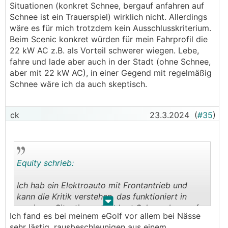
Situationen (konkret Schnee, bergauf anfahren auf
Schnee ist ein Trauerspiel) wirklich nicht. Allerdings
wäre es für mich trotzdem kein Ausschlusskriterium.
Beim Scenic konkret würden für mein Fahrprofil die
22 kW AC z.B. als Vorteil schwerer wiegen. Lebe,
fahre und lade aber auch in der Stadt (ohne Schnee,
aber mit 22 kW AC), in einer Gegend mit regelmäßig
Schnee wäre ich da auch skeptisch.
ck
23.3.2024
(
#35
)
Equity schrieb:
Ich hab ein Elektroauto mit Frontantrieb und
kann die Kritik verstehen, das funktioniert in
.
.
gewissen Situationen (konkret Schnee, bergauf
Ich fand es bei meinem eGolf vor allem bei Nässe
anfahren auf Schnee ist ein Trauerspiel) wirklich
sehr lästig, rausbeschleunigen aus einem