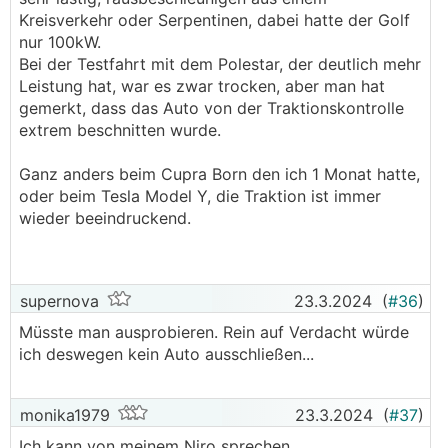
nicht. Allerdings wäre es für mich trotzdem kein
Kreisverkehr oder Serpentinen, dabei hatte der Golf
Ausschlusskriterium. Beim Scenic konkret würden
nur 100kW.
für mein Fahrprofil die 22 kW AC z.B. als Vorteil
Bei der Testfahrt mit dem Polestar, der deutlich mehr
schwerer wiegen. Lebe, fahre und lade aber auch
Leistung hat, war es zwar trocken, aber man hat
in der Stadt (ohne Schnee, aber mit 22 kW AC),
gemerkt, dass das Auto von der Traktionskontrolle
in einer Gegend mit regelmäßig Schnee wäre ich
extrem beschnitten wurde.
da auch skeptisch.
Ganz anders beim Cupra Born den ich 1 Monat hatte,
oder beim Tesla Model Y, die Traktion ist immer
wieder beeindruckend.
supernova
23.3.2024
(
#36
)
Müsste man ausprobieren. Rein auf Verdacht würde
ich deswegen kein Auto ausschließen...
monika1979
23.3.2024
(
#37
)
Ich kann von meinem Niro sprechen.