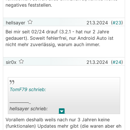
negatives feststellen.
hellsayer
21.3.2024
(
#23
)
Bei mir seit 02/24 drauf (3.2.1 - hat nur 2 Jahre
gedauert). Soweit fehlerfrei, nur Android Auto ist
nicht mehr zuverlässig, warum auch immer.
sir0x
21.3.2024
(
#24
)
TomF79 schrieb:
──────..
hellsayer schrieb:
.
.
Vorallem deshalb weils nach nur 3 Jahren keine
😃
Software Mal außen vor
(funktionalen) Updates mehr gibt (die waren aber eh
───────────────