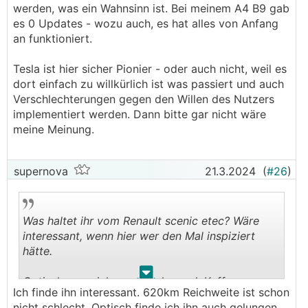
werden, was ein Wahnsinn ist. Bei meinem A4 B9 gab
es 0 Updates - wozu auch, es hat alles von Anfang
an funktioniert.
Tesla ist hier sicher Pionier - oder auch nicht, weil es
dort einfach zu willkürlich ist was passiert und auch
Verschlechterungen gegen den Willen des Nutzers
implementiert werden. Dann bitte gar nicht wäre
meine Meinung.
supernova
21.3.2024
(
#26
)
Was haltet ihr vom Renault scenic etec? Wäre
interessant, wenn hier wer den Mal inspiziert
hätte.
.
.
Optisch muss ich sagen sehr cool, Kofferraum
Ich finde ihn interessant. 620km Reichweite ist schon
leider auch wieder so halb ok mit der sehr tiefen
nicht schlecht. Optisch finde ich ihn auch gelungen.