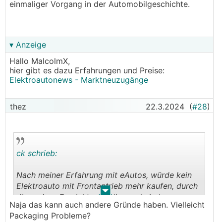
einmaliger Vorgang in der Automobilgeschichte.
▾ Anzeige
Hallo MalcolmX,
hier gibt es dazu Erfahrungen und Preise:
Elektroautonews - Marktneuzugänge
thez
22.3.2024
(
#28
)
ck schrieb:
Nach meiner Erfahrung mit eAutos, würde kein
Elektroauto mit Frontantrieb mehr kaufen, durch
.
.
die andere Gewichtsverteilung wie bei
Naja das kann auch andere Gründe haben. Vielleicht
Verbrennern funktioniert das nicht wirklich gut,
Packaging Probleme?
Heckantrieb dafür deutlich besser.