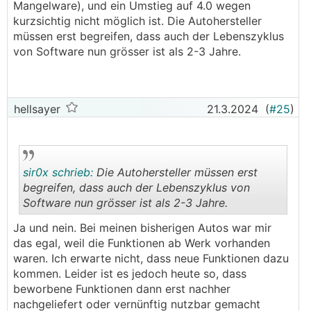
Mangelware), und ein Umstieg auf 4.0 wegen
kurzsichtig nicht möglich ist. Die Autohersteller
Ab Software 3.2 die seit Mitte 2023 drauf ist
müssen erst begreifen, dass auch der Lebenszyklus
funktioniert soweit alles einwandfrei, konnte
von Software nun grösser ist als 2-3 Jahre.
nichts negatives feststellen.
hellsayer
21.3.2024
(
#25
)
sir0x schrieb:
Die Autohersteller müssen erst
begreifen, dass auch der Lebenszyklus von
Software nun grösser ist als 2-3 Jahre.
.
.
Ja und nein. Bei meinen bisherigen Autos war mir
das egal, weil die Funktionen ab Werk vorhanden
waren. Ich erwarte nicht, dass neue Funktionen dazu
kommen. Leider ist es jedoch heute so, dass
beworbene Funktionen dann erst nachher
nachgeliefert oder vernünftig nutzbar gemacht