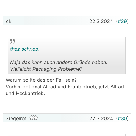
Polestar hat nicht zufällig beim Facelift von
Frontantrieb zu Heckantrieb gewechselt, ein
ck
22.3.2024
(
#29
)
wohl einmaliger Vorgang in der
Automobilgeschichte.
thez schrieb:
Naja das kann auch andere Gründe haben.
Vielleicht Packaging Probleme?
.
.
Warum sollte das der Fall sein?
Vorher optional Allrad und Frontantrieb, jetzt Allrad
und Heckantrieb.
Ziegelrot
22.3.2024
(
#30
)