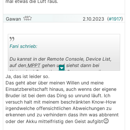
mal etwas die Luft raus.
Gawan
2.10.2023
(
#1917
)
Fani schrieb:
Du kannst in der Remote Console, Device List,
auf den
MPPT
gehen und siehst dann bei
.
.
Networked Operation die Spannung an die er
Ja, das ist leider so.
sich hält
Das geht aber über meinen Willen und meine
Einsatzbereitschaft hinaus, auch wenns der eigene
Das Problem ist, bei einer solchen Anlage
Bruder ist bei dem das Ding so unrund läuft. Ich
müssten wir das eigentlich von Null an komplett
versuch halt mit meinem beschränkten Know-How
neu angehen, und sogar die elektrische
irgendwelche offensichtlichen Abweichungen zu
Installation hinterfragen. Das sprengt den
erkennen und zu verhindern dass ihm was abbrennt
Rahmen.
😉
oder der Akku mittelfristig den Geist aufgibt
Konzentrieren wir uns mal auf den Speicher und