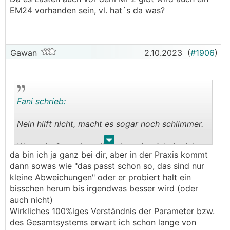
EM24 vorhanden sein, vl. hat´s da was?
Gawan
2.10.2023
(
#1906
)
Fani schrieb:
Nein hilft nicht, macht es sogar noch schlimmer.
.
.
Wenn ein Gewerbetreibender seine Arbeit nicht
da bin ich ja ganz bei dir, aber in der Praxis kommt
mach oder kann, dann sollte er mal dafür zur
dann sowas wie "das passt schon so, das sind nur
Verantwortung gezogen werden, er hat dafür ja
kleine Abweichungen" oder er probiert halt ein
Geld bekommen (oder im optimalen Fall noch
bisschen herum bis irgendwas besser wird (oder
nicht).
auch nicht)
Wirkliches 100%iges Verständnis der Parameter bzw.
Ich bin gerne behilflich euch auf den
des Gesamtsystems erwart ich schon lange von
vermeindtlich richtigen Lösungsweg zu bringen,