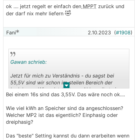
ok .... jetzt regelt er einfach den
MPPT
zurück und
🤣
der darf nix mehr liefern
Fani
2.10.2023
(
#1908
)
Gawan schrieb:
Jetzt für mich zu Verständnis - du sagst bei
55,5V sind wir schon im steilen Bereich der
.
.
Ladekurve. Wieso ist dann am Akku selbst eine
Bei einem 16s sind das 3,55V. Das wäre noch ok....
Ladestrombegrenzung von 56,8 drinnen ?
Ist das dann nicht VIEL zu hoch ?
Wie viel kWh an Speicher sind da angeschlossen?
Wäre das richtige Setup in dem Fall das
BMS
auf
Welcher MP2 ist das eigentlich? Einphasig oder
55,5 zu setzen und den CVL im Victron auf 55,1
dreiphasig?
?
Dann gehen die 0,4V vom
MPPT
auch noch rein
Das "beste" Setting kannst du dann erarbeiten wenn
und alles läuft mit denselben Grenzwerten ?