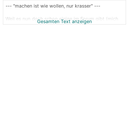
--- "machen ist wie wollen, nur krasser" ---
Weil es nun doch schon einige im Forum gibt (mich
Gesamten Text anzeigen
eingeschlossen), die entweder dabei sind eine
Victron Anlage zu bauen oder zumindest mal sehr
intensiv darüber nachdenken.
Der Bereich für allgemeine Fragen,
Systemvorstellungen, Erfahrungsaustausch,
Hilfestellung bei Problemen.
Dies ersetzt keine fachkundige Person (zb
Elektriker) und ist auch keine Platform für konkrete
Systemplanungen.