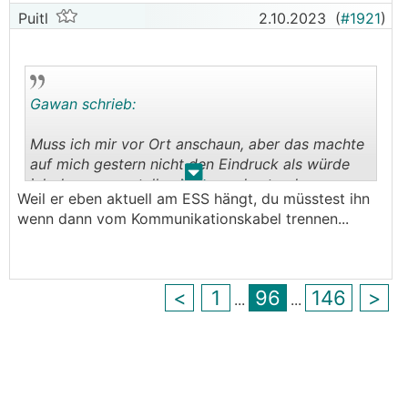
Puitl
2.10.2023
(
#1921
)
Gawan schrieb:
Muss ich mir vor Ort anschaun, aber das machte
auf mich gestern nicht den Eindruck als würde
.
.
ich da was verstellen können, da stand
Weil er eben aktuell am ESS hängt, du müsstest ihn
irgendwas von "kommt vom
BMS
"
wenn dann vom Kommunikationskabel trennen...
<
1
96
146
>
...
...