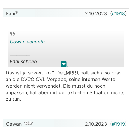
Fani
2.10.2023
(
#1918
)
Gawan schrieb:
──────
Fani schrieb:
.
.
Das ist ja soweit "ok". Der
MPPT
hält sich also brav
Du kannst in der Remote Console, Device List,
an die DVCC CVL Vorgabe, seine internen Werte
auf den
MPPT
gehen und siehst dann bei
werden nicht verwendet. Die musst du noch
Networked Operation die Spannung an die er
anpassen, hat aber mit der aktuellen Situation nichts
sich hält
zu tun.
Das Problem ist, bei einer solchen Anlage
müssten wir das eigentlich von Null an komplett
neu angehen, und sogar die elektrische
Gawan
2.10.2023
(
#1919
)
Installation hinterfragen. Das sprengt den
Rahmen.