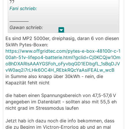
Fani schrieb:
──────
Gawan schrieb:
.
.
Es sind MP2 5000er, dreiphasig, daran 6 von diesen
ok .... jetzt regelt er einfach den
MPPT
zurück
5kWh Pytes-Boxen:
🤣
und der darf nix mehr liefern
https://www.offgridtec.com/pytes-e-box-48100r-c-1
───────────────
00ah-51v-lifepo4-batterie.html?gclid=Cj0KCQjw1Om
oBhDXARIsAAAYGSFoh_oFyvbqGD1EDbgfL_1sBqDJV
Ja das ist das erwartete Verhalten wenn DC
vW0aq2i7rLHk6OC4H_REbkRQcYaAsiFEALw_wcB
Überschusseinspeisung aus ist, und ich bekomme
in Summe also knapp über 30kWh - nein, die
😂
ine Esterhazytorte
. Damit bleibt das System
Kapazität fehlt nicht
bei den 55,5V und ladet weiter bis an die 0A
(was auch nicht gut für die Zellen ist, aber das ist
die haben einen Spannungsbereich von 47,5-57,6 V
eine andere Geschichte)
angegeben im Datenblatt - sollten also mit 55,5 eh
nicht grad im Stressmodus laufen
Jetzt hab ich dazu noch die info bekommen, dass
die zu Beginn im Victron-Errorlog ab und an mal