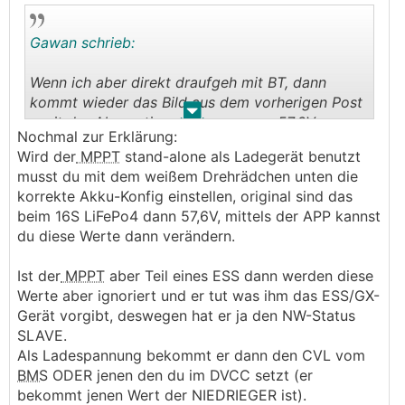
Konzentrieren wir uns mal auf den Speicher und
Wenn ich aber direkt draufgeh mit BT, dann
Gawan schrieb:
das
BMS
. Der Workaround funktioniert ja mal,
kommt wieder das Bild aus dem vorherigen Post
also ist da mal etwas die Luft raus.
- mit der Absorptionsspannung von 57,6V
Wenn ich aber direkt draufgeh mit BT, dann
───────────────
kommt wieder das Bild aus dem vorherigen Post
.
.
- mit der Absorptionsspannung von 57,6V
Ja, das ist leider so.
Nochmal zur Erklärung:
Das geht aber über meinen Willen und meine
Wird der
MPPT
stand-alone als Ladegerät benutzt
Einsatzbereitschaft hinaus, auch wenns der
musst du mit dem weißem Drehrädchen unten die
eigene Bruder ist bei dem das Ding so unrund
korrekte Akku-Konfig einstellen, original sind das
läuft. Ich versuch halt mit meinem beschränkten
beim 16S LiFePo4 dann 57,6V, mittels der APP kannst
Know-How irgendwelche offensichtlichen
du diese Werte dann verändern.
Abweichungen zu erkennen und zu verhindern
dass ihm was abbrennt oder der Akku
Ist der
MPPT
aber Teil eines ESS dann werden diese
😉
mittelfristig den Geist aufgibt
Werte aber ignoriert und er tut was ihm das ESS/GX-
Gerät vorgibt, deswegen hat er ja den NW-Status
Der
MPPT
holt sich seine Ladespannung
SLAVE.
offensichtlich vom DVCC - wenn ich dort den
Als Ladespannung bekommt er dann den CVL vom
CVL zwischen 55,5 und 56 verändere, geht diese
BMS
ODER jenen den du im DVCC setzt (er
Einstellung mit:
bekommt jenen Wert der NIEDRIEGER ist).