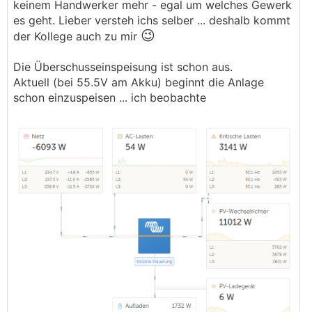
keinem Handwerker mehr - egal um welches Gewerk
die konkrete Umsetzung obliegt aber ihm. Es
es geht. Lieber versteh ichs selber ... deshalb kommt
wird hier kein Gewerbetreibender kostenlosen
😉
der Kollege auch zu mir
Support anbieten.
Die Überschusseinspeisung ist schon aus.
Ich wiederhole meinen Vorschlag, im ESS die DC
Aktuell (bei 55.5V am Akku) beginnt die Anlage
Überschusseinspeisung ausschalten. Du hast
schon einzuspeisen ... ich beobachte
noch eine Stunde bis 12 Uhr, wenn das Verhalten
heute nicht auftritt (sofern der Speicher im
vergleichbaren Spannungsbereich ist), haben wir
mal einen Workaround.