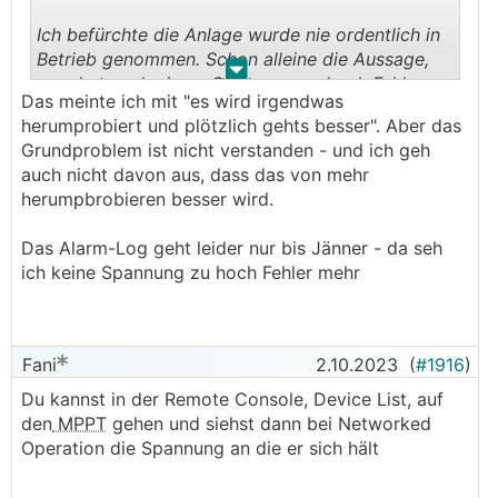
Ich befürchte die Anlage wurde nie ordentlich in
Betrieb genommen. Schon alleine die Aussage,
.
.
man hat nach einem Spannung zu hoch Fehler
Das meinte ich mit "es wird irgendwas
einfach mal im DVCC das CVL gesenkt zeigt mir,
herumprobiert und plötzlich gehts besser". Aber das
hier wurde nur Symptombekämpfung gemacht,
Grundproblem ist nicht verstanden - und ich geh
anstatt die Ursache zu suchen. Das wird jetzt ein
auch nicht davon aus, dass das von mehr
Forum auch nicht kompensieren können.
herumpbrobieren besser wird.
Das Alarm-Log geht leider nur bis Jänner - da seh
ich keine Spannung zu hoch Fehler mehr
Fani
2.10.2023
(
#1916
)
Du kannst in der Remote Console, Device List, auf
den
MPPT
gehen und siehst dann bei Networked
Operation die Spannung an die er sich hält