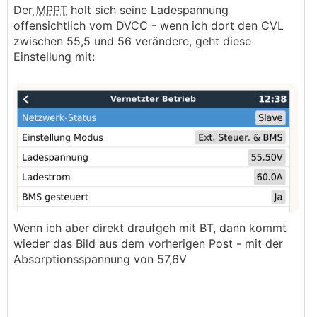
Der
MPPT
holt sich seine Ladespannung
das
BMS
. Der Workaround funktioniert ja mal,
offensichtlich vom DVCC - wenn ich dort den CVL
also ist da mal etwas die Luft raus.
zwischen 55,5 und 56 verändere, geht diese
Einstellung mit:
Wenn ich aber direkt draufgeh mit BT, dann kommt
wieder das Bild aus dem vorherigen Post - mit der
Absorptionsspannung von 57,6V