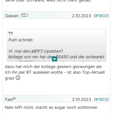
Serie oder Software, weiß nicht mehr genau.
Gawan
2.10.2023
(
#1902
)
Puitl schrieb:
Vl. mal den
MPPT
-Updaten?
Kollege von mir hat den RS450 und der schwankt
.
.
auch EXTREM, lt. ihm gabs da mal ne fehlerhafte
dazu hat mich der kollege gestern gezwungen als
Serie oder Software, weiß nicht mehr genau.
ich ihn per BT auslesen wollte - ist also Top-Aktuell
😉
grad
Fani
2.10.2023
(
#1903
)
Nein hilft nicht, macht es sogar noch schlimmer.