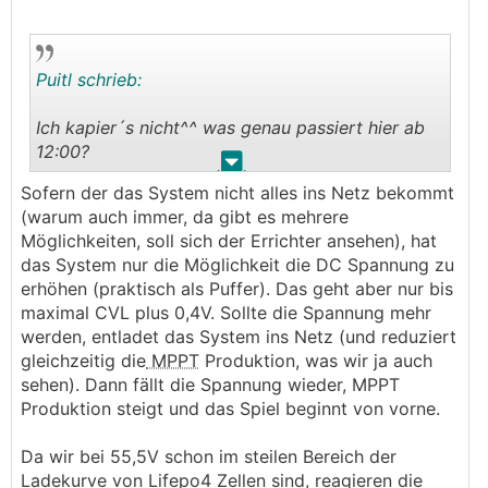
Puitl schrieb:
Ich kapier´s nicht^^ was genau passiert hier ab
12:00?
.
.
Sofern der das System nicht alles ins Netz bekommt
Beispiel bei mir: BMC-CVL 56V und DVCC-CVL
(warum auch immer, da gibt es mehrere
55,5V.
Möglichkeiten, soll sich der Errichter ansehen), hat
Ist der Speicher voll geht vom
MPPT
dabei alles
das System nur die Möglichkeit die DC Spannung zu
ins Netz, am Akku dabei konstant leichte
erhöhen (praktisch als Puffer). Das geht aber nur bis
Schwankungen mit +/- 2A und Spannung
maximal CVL plus 0,4V. Sollte die Spannung mehr
konstant zwischen 55,7-55,9V.
werden, entladet das System ins Netz (und reduziert
gleichzeitig die
MPPT
Produktion, was wir ja auch
Vl. mal den
MPPT
-Updaten?
sehen). Dann fällt die Spannung wieder, MPPT
Kollege von mir hat den RS450 und der schwankt
Produktion steigt und das Spiel beginnt von vorne.
auch EXTREM, lt. ihm gabs da mal ne fehlerhafte
Serie oder Software, weiß nicht mehr genau.
Da wir bei 55,5V schon im steilen Bereich der
Ladekurve von Lifepo4 Zellen sind, reagieren die