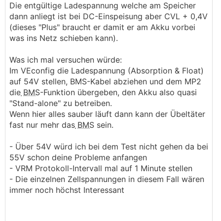
Die entgültige Ladespannung welche am Speicher
Wenn ich aber direkt draufgeh mit BT, dann
dann anliegt ist bei DC-Einspeisung aber CVL + 0,4V
kommt wieder das Bild aus dem vorherigen Post
(dieses "Plus" braucht er damit er am Akku vorbei
- mit der Absorptionsspannung von 57,6V
was ins Netz schieben kann).
───────────────
Was ich mal versuchen würde:
Das ist ja soweit "ok". Der
MPPT
hält sich also
Im VEconfig die Ladespannung (Absorption & Float)
brav an die DVCC CVL Vorgabe, seine internen
auf 54V stellen, BMS-Kabel abziehen und dem MP2
Werte werden nicht verwendet. Die musst du
die
BMS
-Funktion übergeben, den Akku also quasi
noch anpassen, hat aber mit der aktuellen
"Stand-alone" zu betreiben.
Situation nichts zu tun.
Wenn hier alles sauber läuft dann kann der Übeltäter
fast nur mehr das
BMS
sein.
- Über 54V würd ich bei dem Test nicht gehen da bei
55V schon deine Probleme anfangen
- VRM Protokoll-Intervall mal auf 1 Minute stellen
- Die einzelnen Zellspannungen in diesem Fall wären
immer noch höchst Interessant