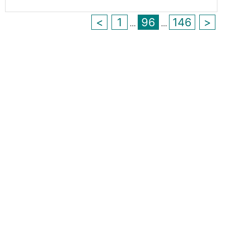
<
1
96
146
>
...
...