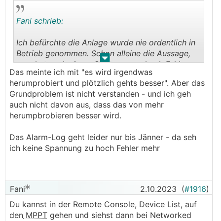
Fani schrieb:
Ich befürchte die Anlage wurde nie ordentlich in
Betrieb genommen. Schon alleine die Aussage,
.
.
man hat nach einem Spannung zu hoch Fehler
Das meinte ich mit "es wird irgendwas
einfach mal im DVCC das CVL gesenkt zeigt mir,
herumprobiert und plötzlich gehts besser". Aber das
hier wurde nur Symptombekämpfung gemacht,
Grundproblem ist nicht verstanden - und ich geh
anstatt die Ursache zu suchen. Das wird jetzt ein
auch nicht davon aus, dass das von mehr
Forum auch nicht kompensieren können.
herumpbrobieren besser wird.
Das Alarm-Log geht leider nur bis Jänner - da seh
ich keine Spannung zu hoch Fehler mehr
Fani
2.10.2023
(
#1916
)
Du kannst in der Remote Console, Device List, auf
den
MPPT
gehen und siehst dann bei Networked