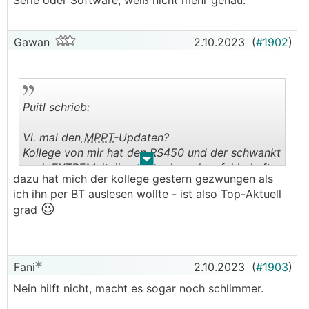
Serie oder Software, weiß nicht mehr genau.
Gawan
2.10.2023
(
#1902
)
Puitl schrieb:
Vl. mal den
MPPT
-Updaten?
Kollege von mir hat den RS450 und der schwankt
.
.
auch EXTREM, lt. ihm gabs da mal ne fehlerhafte
dazu hat mich der kollege gestern gezwungen als
Serie oder Software, weiß nicht mehr genau.
ich ihn per BT auslesen wollte - ist also Top-Aktuell
😉
grad
Fani
2.10.2023
(
#1903
)
Nein hilft nicht, macht es sogar noch schlimmer.