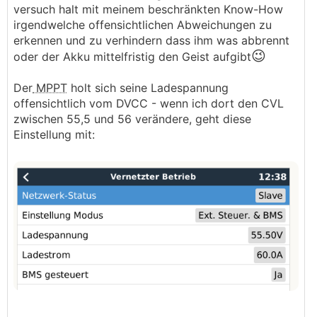
versuch halt mit meinem beschränkten Know-How
neu angehen, und sogar die elektrische
irgendwelche offensichtlichen Abweichungen zu
Installation hinterfragen. Das sprengt den
erkennen und zu verhindern dass ihm was abbrennt
Rahmen.
😉
oder der Akku mittelfristig den Geist aufgibt
Konzentrieren wir uns mal auf den Speicher und
Der
MPPT
holt sich seine Ladespannung
das
BMS
. Der Workaround funktioniert ja mal,
offensichtlich vom DVCC - wenn ich dort den CVL
also ist da mal etwas die Luft raus.
zwischen 55,5 und 56 verändere, geht diese
Einstellung mit: