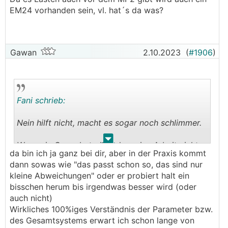
EM24 vorhanden sein, vl. hat´s da was?
Gawan
2.10.2023
(
#1906
)
Fani schrieb:
Nein hilft nicht, macht es sogar noch schlimmer.
.
.
Wenn ein Gewerbetreibender seine Arbeit nicht
da bin ich ja ganz bei dir, aber in der Praxis kommt
mach oder kann, dann sollte er mal dafür zur
dann sowas wie "das passt schon so, das sind nur
Verantwortung gezogen werden, er hat dafür ja
kleine Abweichungen" oder er probiert halt ein
Geld bekommen (oder im optimalen Fall noch
bisschen herum bis irgendwas besser wird (oder
nicht).
auch nicht)
Wirkliches 100%iges Verständnis der Parameter bzw.
Ich bin gerne behilflich euch auf den
des Gesamtsystems erwart ich schon lange von
vermeindtlich richtigen Lösungsweg zu bringen,