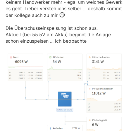
keinem Handwerker mehr - egal um welches Gewerk
die konkrete Umsetzung obliegt aber ihm. Es
es geht. Lieber versteh ichs selber ... deshalb kommt
wird hier kein Gewerbetreibender kostenlosen
😉
der Kollege auch zu mir
Support anbieten.
Die Überschusseinspeisung ist schon aus.
Ich wiederhole meinen Vorschlag, im ESS die DC
Aktuell (bei 55.5V am Akku) beginnt die Anlage
Überschusseinspeisung ausschalten. Du hast
schon einzuspeisen ... ich beobachte
noch eine Stunde bis 12 Uhr, wenn das Verhalten
heute nicht auftritt (sofern der Speicher im
vergleichbaren Spannungsbereich ist), haben wir
mal einen Workaround.