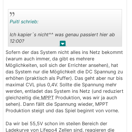
Puitl schrieb:
Ich kapier´s nicht^^ was genau passiert hier ab
12:00?
.
.
Sofern der das System nicht alles ins Netz bekommt
Beispiel bei mir: BMC-CVL 56V und DVCC-CVL
(warum auch immer, da gibt es mehrere
55,5V.
Möglichkeiten, soll sich der Errichter ansehen), hat
Ist der Speicher voll geht vom
MPPT
dabei alles
das System nur die Möglichkeit die DC Spannung zu
ins Netz, am Akku dabei konstant leichte
erhöhen (praktisch als Puffer). Das geht aber nur bis
Schwankungen mit +/- 2A und Spannung
maximal CVL plus 0,4V. Sollte die Spannung mehr
konstant zwischen 55,7-55,9V.
werden, entladet das System ins Netz (und reduziert
gleichzeitig die
MPPT
Produktion, was wir ja auch
Vl. mal den
MPPT
-Updaten?
sehen). Dann fällt die Spannung wieder, MPPT
Kollege von mir hat den RS450 und der schwankt
Produktion steigt und das Spiel beginnt von vorne.
auch EXTREM, lt. ihm gabs da mal ne fehlerhafte
Serie oder Software, weiß nicht mehr genau.
Da wir bei 55,5V schon im steilen Bereich der
Ladekurve von Lifepo4 Zellen sind, reagieren die