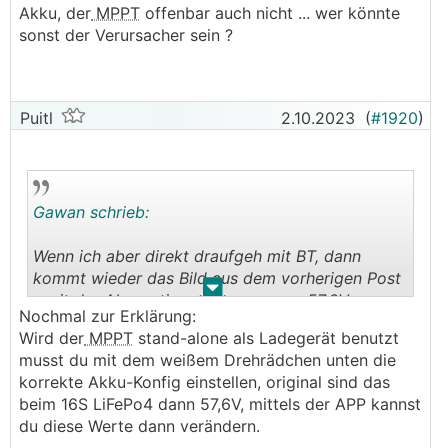
Abweichungen zu erkennen und zu verhindern
Akku, der
MPPT
offenbar auch nicht ... wer könnte
sich hält
dass ihm was abbrennt oder der Akku
sonst der Verursacher sein ?
😉
mittelfristig den Geist aufgibt
Das Problem ist, bei einer solchen Anlage
müssten wir das eigentlich von Null an komplett
Der
MPPT
holt sich seine Ladespannung
neu angehen, und sogar die elektrische
offensichtlich vom DVCC - wenn ich dort den
Puitl
2.10.2023
(
#1920
)
Installation hinterfragen. Das sprengt den
CVL zwischen 55,5 und 56 verändere, geht diese
Rahmen.
Einstellung mit:
Konzentrieren wir uns mal auf den Speicher und
Wenn ich aber direkt draufgeh mit BT, dann
Gawan schrieb:
das
BMS
. Der Workaround funktioniert ja mal,
kommt wieder das Bild aus dem vorherigen Post
also ist da mal etwas die Luft raus.
- mit der Absorptionsspannung von 57,6V
Wenn ich aber direkt draufgeh mit BT, dann
───────────────
kommt wieder das Bild aus dem vorherigen Post
.
.
- mit der Absorptionsspannung von 57,6V
Ja, das ist leider so.
Nochmal zur Erklärung:
Das geht aber über meinen Willen und meine
Wird der
MPPT
stand-alone als Ladegerät benutzt
Einsatzbereitschaft hinaus, auch wenns der
musst du mit dem weißem Drehrädchen unten die
eigene Bruder ist bei dem das Ding so unrund
korrekte Akku-Konfig einstellen, original sind das
läuft. Ich versuch halt mit meinem beschränkten
beim 16S LiFePo4 dann 57,6V, mittels der APP kannst
Know-How irgendwelche offensichtlichen
du diese Werte dann verändern.
Abweichungen zu erkennen und zu verhindern