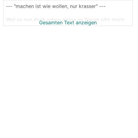
--- "machen ist wie wollen, nur krasser" ---
Weil es nun doch schon einige im Forum gibt (mich
Gesamten Text anzeigen
eingeschlossen), die entweder dabei sind eine
Victron Anlage zu bauen oder zumindest mal sehr
intensiv darüber nachdenken.
Der Bereich für allgemeine Fragen,
Systemvorstellungen, Erfahrungsaustausch,
Hilfestellung bei Problemen.
Dies ersetzt keine fachkundige Person (zb
Elektriker) und ist auch keine Platform für konkrete
Systemplanungen.