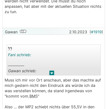
werden nicht verwendet. Die musst du noch
Networked Operation die Spannung an die er
anpassen, hat aber mit der aktuellen Situation nichts
sich hält
zu tun.
Das Problem ist, bei einer solchen Anlage
müssten wir das eigentlich von Null an komplett
neu angehen, und sogar die elektrische
Gawan
2.10.2023
(
#1919
)
Installation hinterfragen. Das sprengt den
Rahmen.
Konzentrieren wir uns mal auf den Speicher und
Fani schrieb:
das
BMS
. Der Workaround funktioniert ja mal,
also ist da mal etwas die Luft raus.
──────
───────────────
Gawan schrieb:
.
.
Ja, das ist leider so.
Muss ich mir vor Ort anschaun, aber das machte auf
──────
Das geht aber über meinen Willen und meine
mich gestern nicht den Eindruck als würde ich da
Fani schrieb:
Einsatzbereitschaft hinaus, auch wenns der
was verstellen können, da stand irgendwas von
eigene Bruder ist bei dem das Ding so unrund
"kommt vom
BMS
"
Du kannst in der Remote Console, Device List,
läuft. Ich versuch halt mit meinem beschränkten
auf den
MPPT
gehen und siehst dann bei
Know-How irgendwelche offensichtlichen
Also ... der MP2 schiebt nichts über 55,5V in den
Networked Operation die Spannung an die er