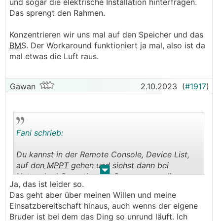
und sogar die elektrische Installation hinterfragen.
Das sprengt den Rahmen.
Konzentrieren wir uns mal auf den Speicher und das
BMS
. Der Workaround funktioniert ja mal, also ist da
mal etwas die Luft raus.
Gawan
2.10.2023
(
#1917
)
Fani schrieb:
Du kannst in der Remote Console, Device List,
auf den
MPPT
gehen und siehst dann bei
.
.
Networked Operation die Spannung an die er
Ja, das ist leider so.
sich hält
Das geht aber über meinen Willen und meine
Einsatzbereitschaft hinaus, auch wenns der eigene
Das Problem ist, bei einer solchen Anlage
Bruder ist bei dem das Ding so unrund läuft. Ich
müssten wir das eigentlich von Null an komplett