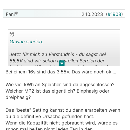
Fani
2.10.2023
(
#1908
)
Gawan schrieb:
Jetzt für mich zu Verständnis - du sagst bei
55,5V sind wir schon im steilen Bereich der
.
.
Ladekurve. Wieso ist dann am Akku selbst eine
Bei einem 16s sind das 3,55V. Das wäre noch ok....
Ladestrombegrenzung von 56,8 drinnen ?
Ist das dann nicht VIEL zu hoch ?
Wie viel kWh an Speicher sind da angeschlossen?
Wäre das richtige Setup in dem Fall das
BMS
auf
Welcher MP2 ist das eigentlich? Einphasig oder
55,5 zu setzen und den CVL im Victron auf 55,1
dreiphasig?
?
Dann gehen die 0,4V vom
MPPT
auch noch rein
Das "beste" Setting kannst du dann erarbeiten wenn
und alles läuft mit denselben Grenzwerten ?
du die definitive Ursache gefunden hast.
Wenn die Kapazität nicht gebraucht wird, würde es
schon mal helfen nicht jeden Tag in den