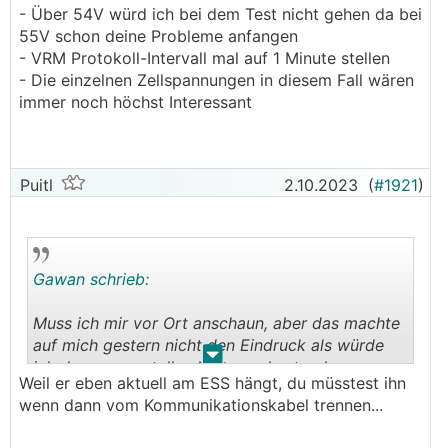
- Über 54V würd ich bei dem Test nicht gehen da bei
55V schon deine Probleme anfangen
- VRM Protokoll-Intervall mal auf 1 Minute stellen
- Die einzelnen Zellspannungen in diesem Fall wären
immer noch höchst Interessant
Puitl
2.10.2023
(
#1921
)
Gawan schrieb:
Muss ich mir vor Ort anschaun, aber das machte
auf mich gestern nicht den Eindruck als würde
.
.
ich da was verstellen können, da stand
Weil er eben aktuell am ESS hängt, du müsstest ihn
irgendwas von "kommt vom
BMS
"
wenn dann vom Kommunikationskabel trennen...