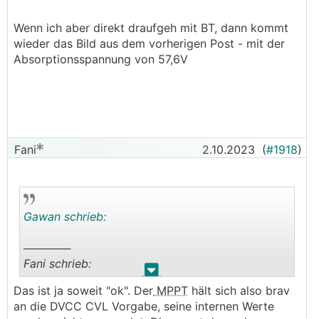
Wenn ich aber direkt draufgeh mit BT, dann kommt
wieder das Bild aus dem vorherigen Post - mit der
Absorptionsspannung von 57,6V
Fani
2.10.2023
(
#1918
)
Gawan schrieb:
──────
Fani schrieb:
.
.
Das ist ja soweit "ok". Der
MPPT
hält sich also brav
Du kannst in der Remote Console, Device List,
an die DVCC CVL Vorgabe, seine internen Werte
auf den
MPPT
gehen und siehst dann bei