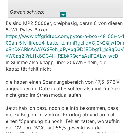
──────
Gawan schrieb:
.
.
Es sind MP2 5000er, dreiphasig, daran 6 von diesen
ok .... jetzt regelt er einfach den
MPPT
zurück
5kWh Pytes-Boxen:
🤣
und der darf nix mehr liefern
https://www.offgridtec.com/pytes-e-box-48100r-c-1
───────────────
00ah-51v-lifepo4-batterie.html?gclid=Cj0KCQjw1Om
oBhDXARIsAAAYGSFoh_oFyvbqGD1EDbgfL_1sBqDJV
Ja das ist das erwartete Verhalten wenn DC
vW0aq2i7rLHk6OC4H_REbkRQcYaAsiFEALw_wcB
Überschusseinspeisung aus ist, und ich bekomme
in Summe also knapp über 30kWh - nein, die
😂
ine Esterhazytorte
. Damit bleibt das System
Kapazität fehlt nicht
bei den 55,5V und ladet weiter bis an die 0A
(was auch nicht gut für die Zellen ist, aber das ist
die haben einen Spannungsbereich von 47,5-57,6 V
eine andere Geschichte)
angegeben im Datenblatt - sollten also mit 55,5 eh
nicht grad im Stressmodus laufen
Jetzt hab ich dazu noch die info bekommen, dass
die zu Beginn im Victron-Errorlog ab und an mal
einen "Spannung zu hoch" Fehler hatten, woraufhin
der CVL im DVCC auf 55,5 gesenkt wurde