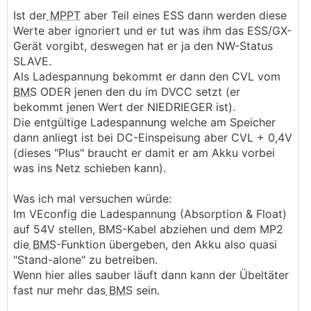
dass ihm was abbrennt oder der Akku
Ist der
MPPT
aber Teil eines ESS dann werden diese
😉
mittelfristig den Geist aufgibt
Werte aber ignoriert und er tut was ihm das ESS/GX-
Gerät vorgibt, deswegen hat er ja den NW-Status
Der
MPPT
holt sich seine Ladespannung
SLAVE.
offensichtlich vom DVCC - wenn ich dort den
Als Ladespannung bekommt er dann den CVL vom
CVL zwischen 55,5 und 56 verändere, geht diese
BMS
ODER jenen den du im DVCC setzt (er
Einstellung mit:
bekommt jenen Wert der NIEDRIEGER ist).
Die entgültige Ladespannung welche am Speicher
Wenn ich aber direkt draufgeh mit BT, dann
dann anliegt ist bei DC-Einspeisung aber CVL + 0,4V
kommt wieder das Bild aus dem vorherigen Post
(dieses "Plus" braucht er damit er am Akku vorbei
- mit der Absorptionsspannung von 57,6V
was ins Netz schieben kann).
───────────────
Was ich mal versuchen würde:
Das ist ja soweit "ok". Der
MPPT
hält sich also
Im VEconfig die Ladespannung (Absorption & Float)
brav an die DVCC CVL Vorgabe, seine internen
auf 54V stellen, BMS-Kabel abziehen und dem MP2
Werte werden nicht verwendet. Die musst du
die
BMS
-Funktion übergeben, den Akku also quasi
noch anpassen, hat aber mit der aktuellen
"Stand-alone" zu betreiben.
Situation nichts zu tun.
Wenn hier alles sauber läuft dann kann der Übeltäter
fast nur mehr das
BMS
sein.