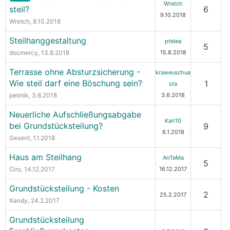
Wretch
steil?
6
9.10.2018
Wretch
, 8.10.2018
Steilhanggestaltung
ptelea
5
docmercy
, 13.8.2018
15.8.2018
Terrasse ohne Absturzsicherung -
kraweuschua
Wie steil darf eine Böschung sein?
1
sta
petmik
, 3.6.2018
3.6.2018
Neuerliche Aufschließungsabgabe
Karl10
bei Grundstücksteilung?
9
6.1.2018
Geserit
, 1.1.2018
Haus am Steilhang
AnTeMa
5
Ciro
, 14.12.2017
16.12.2017
Grundstücksteilung - Kosten
2
25.2.2017
Xandy
, 24.2.2017
Grundstücksteilung