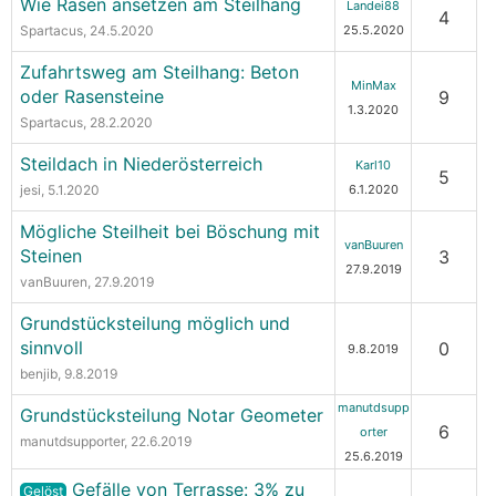
Wie Rasen ansetzen am Steilhang
Landei88
4
Spartacus
, 24.5.2020
25.5.2020
Zufahrtsweg am Steilhang: Beton
MinMax
oder Rasensteine
9
1.3.2020
Spartacus
, 28.2.2020
Steildach in Niederösterreich
Karl10
5
jesi
, 5.1.2020
6.1.2020
Mögliche Steilheit bei Böschung mit
vanBuuren
Steinen
3
27.9.2019
vanBuuren
, 27.9.2019
Grundstücksteilung möglich und
sinnvoll
0
9.8.2019
benjib
, 9.8.2019
manutdsupp
Grundstücksteilung Notar Geometer
6
orter
manutdsupporter
, 22.6.2019
25.6.2019
Gefälle von Terrasse: 3% zu
Gelöst