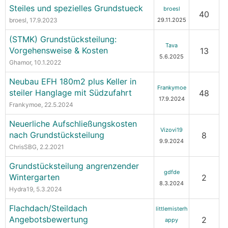
Steiles und spezielles Grundstueck
broesl
40
broesl
, 17.9.2023
29.11.2025
(STMK) Grundstücksteilung:
Tava
Vorgehensweise & Kosten
13
5.6.2025
Ghamor
, 10.1.2022
Neubau EFH 180m2 plus Keller in
Frankymoe
steiler Hanglage mit Südzufahrt
48
17.9.2024
Frankymoe
, 22.5.2024
Neuerliche Aufschließungskosten
Vizovi19
nach Grundstücksteilung
8
9.9.2024
ChrisSBG
, 2.2.2021
Grundstücksteilung angrenzender
gdfde
Wintergarten
2
8.3.2024
Hydra19
, 5.3.2024
Flachdach/Steildach
littlemisterh
Angebotsbewertung
2
appy