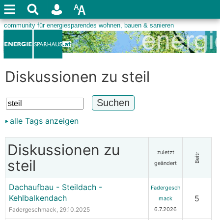
Diskussionen zu steil
alle Tags anzeigen
Diskussionen zu
zuletzt
Beitr
steil
geändert
Dachaufbau - Steildach -
Fadergesch
Kehlbalkendach
5
mack
Fadergeschmack
, 29.10.2025
6.7.2026