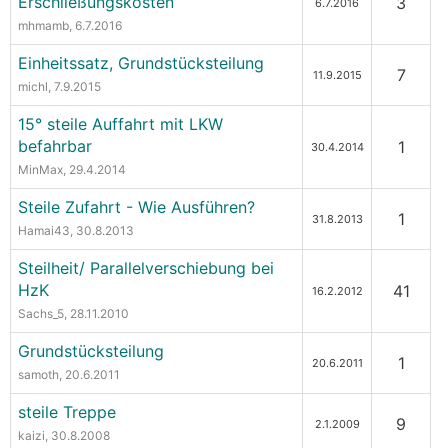
Erschließungskosten
3
6.7.2016
mhmamb
, 6.7.2016
Einheitssatz, Grundstücksteilung
7
11.9.2015
michl
, 7.9.2015
15° steile Auffahrt mit LKW
befahrbar
1
30.4.2014
MinMax
, 29.4.2014
Steile Zufahrt - Wie Ausführen?
1
31.8.2013
Hamai43
, 30.8.2013
Steilheit/ Parallelverschiebung bei
HzK
41
16.2.2012
Sachs_5
, 28.11.2010
Grundstücksteilung
1
20.6.2011
samoth
, 20.6.2011
steile Treppe
9
2.1.2009
kaizi
, 30.8.2008