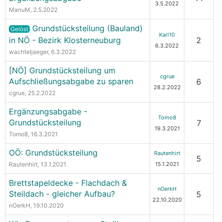
3.5.2022
ManuM
, 2.5.2022
Grundstücksteilung (Bauland)
Gelöst
Karl10
in NÖ - Bezirk Klosterneuburg
2
6.3.2022
wachteljaeger
, 6.3.2022
[NÖ] Grundstücksteilung um
cgrue
Aufschließungsabgabe zu sparen
6
28.2.2022
cgrue
, 25.2.2022
Ergänzungsabgabe -
Tomo8
Grundstücksteilung
7
19.3.2021
Tomo8
, 16.3.2021
OÖ: Grundstücksteilung
Rautenhirt
5
Rautenhirt
, 13.1.2021
15.1.2021
Brettstapeldecke - Flachdach &
nOerkH
Steildach - gleicher Aufbau?
5
22.10.2020
nOerkH
, 19.10.2020