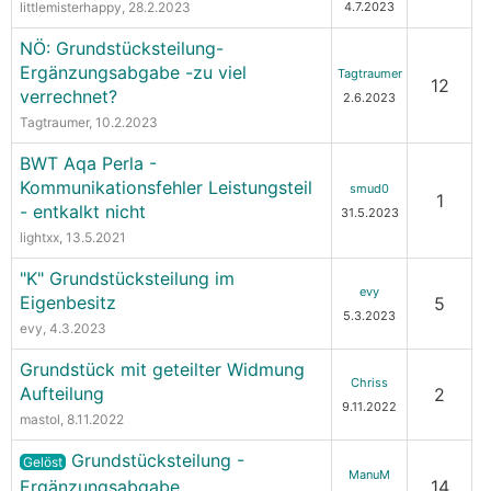
littlemisterhappy
, 28.2.2023
4.7.2023
NÖ: Grundstücksteilung-
Ergänzungsabgabe -zu viel
Tagtraumer
12
verrechnet?
2.6.2023
Tagtraumer
, 10.2.2023
BWT Aqa Perla -
Kommunikationsfehler Leistungsteil
smud0
1
- entkalkt nicht
31.5.2023
lightxx
, 13.5.2021
"K" Grundstücksteilung im
evy
Eigenbesitz
5
5.3.2023
evy
, 4.3.2023
Grundstück mit geteilter Widmung
Chriss
Aufteilung
2
9.11.2022
mastol
, 8.11.2022
Grundstücksteilung -
Gelöst
ManuM
Ergänzungsabgabe
14