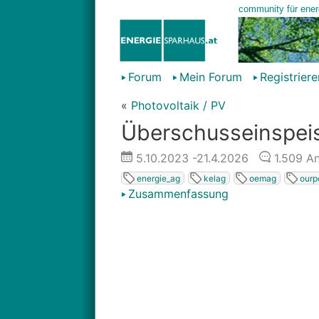
Forum
Mein Forum
Registriere
«
Photovoltaik / PV
Überschusseinspeis
5.10.2023
-21.4.2026
1.509
An
energie_ag
kelag
oemag
ourp
Zusammenfassung