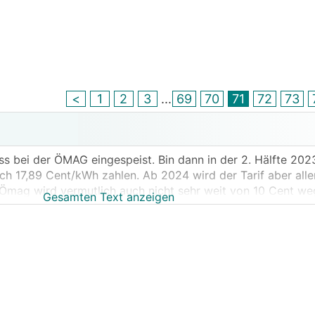
<
1
2
3
...
69
70
71
72
73
s bei der ÖMAG eingespeist. Bin dann in der 2. Hälfte 20
ch 17,89 Cent/kWh zahlen. Ab 2024 wird der Tarif aber alle
. Ömag wird vermutlich auch nicht sehr weit von 10 Cent weg
Gesamten Text anzeigen
den sehr attraktive Tarife, wie z.B. die Energie Steierma
erell noch einigermaßen zu vernünftigen Preisen einspeis
ären interressant.