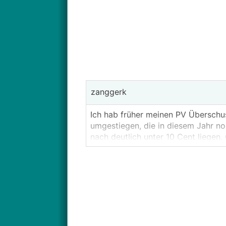
zanggerk
Ich hab früher meinen PV Überschus
umgestiegen, die in diesem Jahr no
nach deutlich unter 10 Cent liegen
Was gibt es für Alternativen?
Manche Anbieter haben für Stammkun
man (außer bei der Ömag) 2024 gen
als auch österreichweite Anbieter w