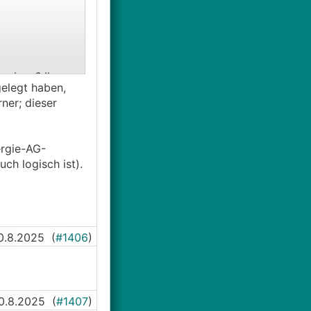
 dann? Ihr
gelegt haben,
ner; dieser
ergie-AG-
ch logisch ist).
0.8.2025
(
#1406
)
0.8.2025
(
#1407
)