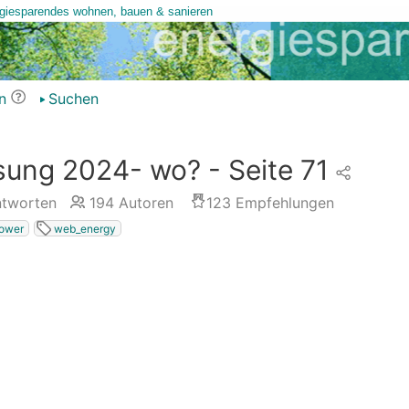
n
Suchen
ung 2024- wo? - Seite 71
tworten
194
Autoren
123
Empfehlungen
ower
web_energy