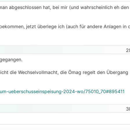
an abgeschlossen hat, bei mir (und wahrscheinlich eh den 
ekommen, jetzt überlege ich (auch für andere Anlagen in d
2
ergegangen.
ht die Wechselvollmacht, die Ömag regelt den Übergang d
orum-ueberschusseinspeisung-2024-wo/75010_70#895411
3