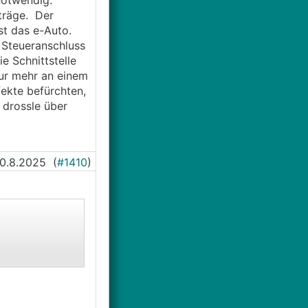
notwendig.
träge. Der
st das e-Auto.
 Steueranschluss
e Schnittstelle
nur mehr an einem
fekte befürchten,
 drossle über
0.8.2025
(
#1410
)