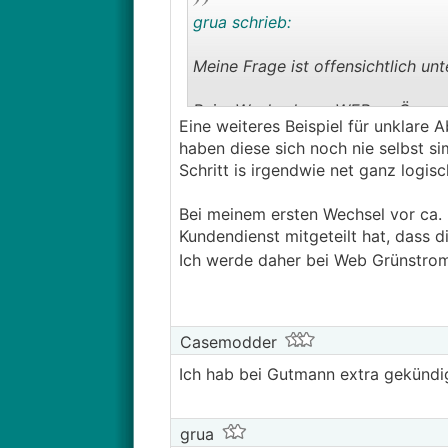
grua schrieb:
Meine Frage ist offensichtlich u
Beim Wechsel von WEB zu Ömag re
Eine weiteres Beispiel für unklare 
kündigt nicht aktiv bei WEB, oder
haben diese sich noch nie selbst si
Schritt is irgendwie net ganz logis
https://www.energiesparhaus.at
Bei meinem ersten Wechsel vor ca. 
Kundendienst mitgeteilt hat, dass d
Ich werde daher bei Web Grünstrom 
Casemodder
Ich hab bei Gutmann extra gekündig
grua