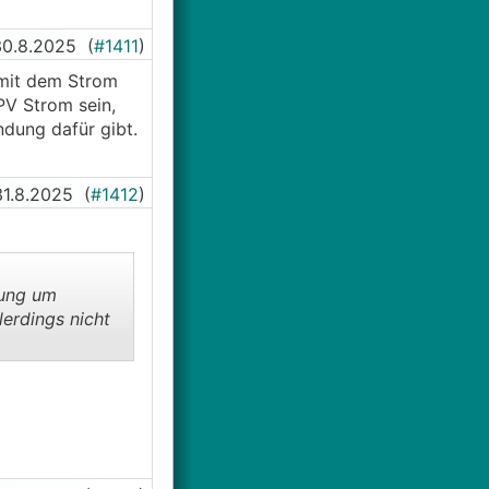
30.8.2025
(
#1411
)
 mit dem Strom
PV Strom sein,
dung dafür gibt.
31.8.2025
(
#1412
)
lung um
lerdings nicht