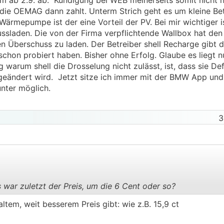
m ab 2.9. ab. Kündigung bei WEB meinerseits somit nicht 
 die OEMAG dann zahlt. Unterm Strich geht es um kleine Be
ärmepumpe ist der eine Vorteil der PV. Bei mir wichtiger i
ssladen. Die von der Firma verpflichtende Wallbox hat den
 Überschuss zu laden. Der Betreiber shell Recharge gibt di
 schon probiert haben. Bisher ohne Erfolg. Glaube es liegt 
warum shell die Drosselung nicht zulässt, ist, dass sie De
geändert wird. Jetzt sitze ich immer mit der BMW App und
unter möglich.
3
 war zuletzt der Preis, um die 6 Cent oder so?
.
.
altem, weit besserem Preis gibt: wie z.B. 15,9 ct