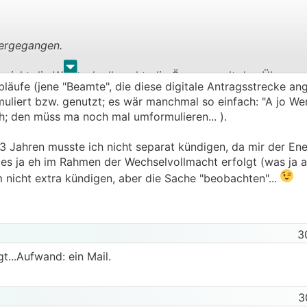
ntergegangen.
.
.
icht die Wechselvollmacht, die Ömag regelt den Übergang
Abläufe (jene "Beamte", die diese digitale Antragsstrecke an
?
muliert bzw. genutzt; es wär manchmal so einfach: "A jo Wer
ch; den müss ma noch mal umformulieren... ).
/forum-ueberschusseinspeisung-2024-wo/75010_70#895411
3 Jahren musste ich nicht separat kündigen, da mir der En
ies ja eh im Rahmen der Wechselvollmacht erfolgt (was ja au
nicht extra kündigen, aber die Sache "beobachten"...
3
t...Aufwand: ein Mail.
3