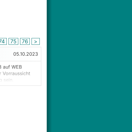
74
75
76
>
05.10.2023
23 auf WEB
r Vorraussicht
 sein.
rk, aber wo kann
en? Sowohl lokale