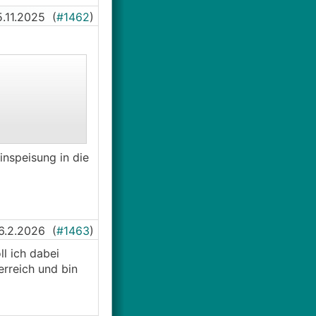
5.11.2025
(
#1462
)
inspeisung in die
6.2.2026
(
#1463
)
ll ich dabei
erreich und bin
uri.
 einspeise.