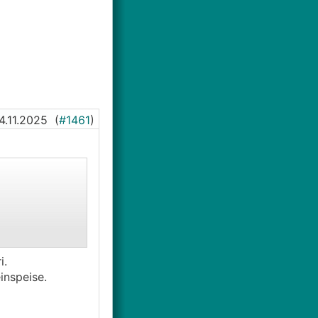
4.11.2025
(
#1461
)
i.
inspeise.