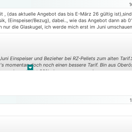
1
eit , (das aktuelle Angebot das bis E-März 26 gültig ist),sind
sik, (Einspeiser/Bezug), dabei.., wie das Angebot dann ab 0
h nur die Glaskugel, ich werde mich erst im Juni umschaue
uni Einspeiser und Bezieher bei RZ-Pellets zum alten Tarif.
t's momentan doch noch einen bessere Tarif. Bin aus Oberö
.
.
aft wo aber nur gut 20% abgenommen werden.