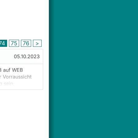
74
75
76
>
05.10.2023
23 auf WEB
r Vorraussicht
 sein.
rk, aber wo kann
en? Sowohl lokale