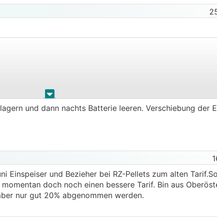
2
.
.
inlagern und dann nachts Batterie leeren. Verschiebung der E
% oder?
1
ni Einspeiser und Bezieher bei RZ-Pellets zum alten Tarif.So
s momentan doch noch einen bessere Tarif. Bin aus Oberöst
ein günstiger Bezug offensichtlich die bessere Lösung als A
 aber nur gut 20% abgenommen werden.
it meinem Huawei System vermutlich in der Nacht in eine eeg