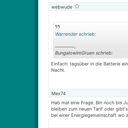
webwude
Warrender schrieb:
──────..
BungalowImGruen schrieb:
Einfach: tagsüber in die Batterie e
──────..
Nacht.
Warrender schrieb: und davon 60
───────────────
Nein, das sind schon die 60%.
Mex74
───────────────
Hab mal eine Frage. Bin noch bis Ju
bleiben zum neuen Tarif oder gibt'
Alles klar, danke! Dann ist ömag+
bei einer Energiegemeinschaft wo
Was mir nicht klar ist, wie ich m