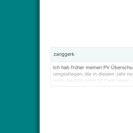
zanggerk
Ich hab früher meinen PV Überschus
umgestiegen, die in diesem Jahr no
nach deutlich unter 10 Cent liegen
Was gibt es für Alternativen?
Manche Anbieter haben für Stammkun
man (außer bei der Ömag) 2024 gen
als auch österreichweite Anbieter w