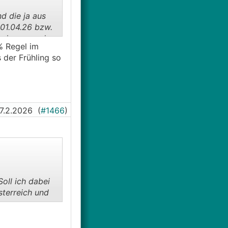
nd die ja aus
 01.04.26 bzw.
mschauen und
% Regel im
 der Frühling so
Soll ich dabei
17.2.2026
(
#1466
)
sterreich und
Soll ich dabei
sterreich und