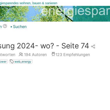
n
Suchen
ung 2024- wo? - Seite 74
tworten
194
Autoren
123
Empfehlungen
ower
web_energy