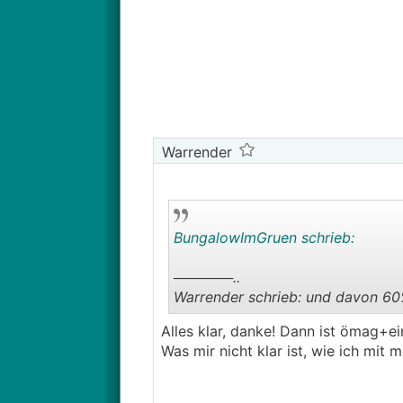
Warrender
BungalowImGruen schrieb:
──────..
Warrender schrieb: und davon 60
───────────────
Alles klar, danke! Dann ist ömag+ei
Was mir nicht klar ist, wie ich mit
Nein, das sind schon die 60%.