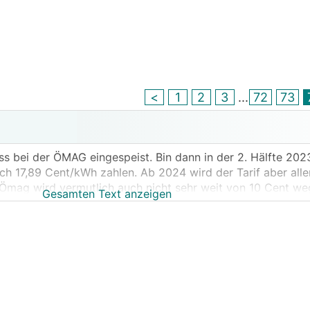
<
1
2
3
...
72
73
s bei der ÖMAG eingespeist. Bin dann in der 2. Hälfte 20
ch 17,89 Cent/kWh zahlen. Ab 2024 wird der Tarif aber alle
. Ömag wird vermutlich auch nicht sehr weit von 10 Cent weg
Gesamten Text anzeigen
den sehr attraktive Tarife, wie z.B. die Energie Steierma
erell noch einigermaßen zu vernünftigen Preisen einspeis
ären interressant.