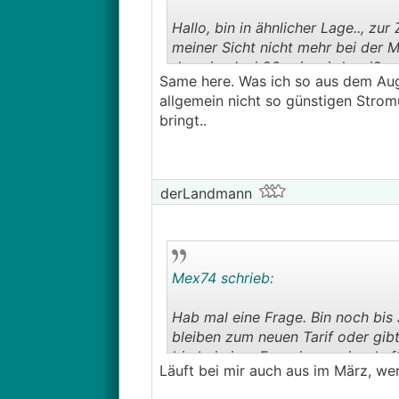
Hallo, bin in ähnlicher Lage.., zur
meiner Sicht nicht mehr bei der M
dann im Juni 26 sein wird weiß w
Same here. Was ich so aus dem Au
etscheiden
allgemein nicht so günstigen Strom
bringt..
──────..
Mex74 schrieb:
Hab mal eine Frage. Bin noch bis J
derLandmann
bleiben zum neuen Tarif oder gib
bin bei einer Energiegemeinsch
───────────────
Mex74 schrieb:
Hab mal eine Frage. Bin noch bis J
bleiben zum neuen Tarif oder gib
bin bei einer Energiegemeinsch
Läuft bei mir auch aus im März, w