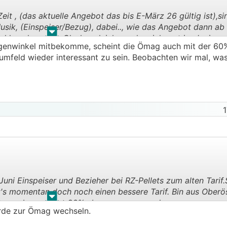
 Zeit , (das aktuelle Angebot das bis E-März 26 gültig ist),si
usik, (Einspeiser/Bezug), dabei.., wie das Angebot dann ab
.
.
ohl auch nur die Glaskugel, ich werde mich erst im Juni u
genwinkel mitbekomme, scheint die Ömag auch mit der 60
umfeld wieder interessant zu sein. Beobachten wir mal, was
uni Einspeiser und Bezieher bei RZ-Pellets zum alten Tarif.
t's momentan doch noch einen bessere Tarif. Bin aus Oberö
aft wo aber nur gut 20% abgenommen werden.
uni Einspeiser und Bezieher bei RZ-Pellets zum alten Tarif.
t's momentan doch noch einen bessere Tarif. Bin aus Oberö
.
.
aft wo aber nur gut 20% abgenommen werden.
erde zur Ömag wechseln.