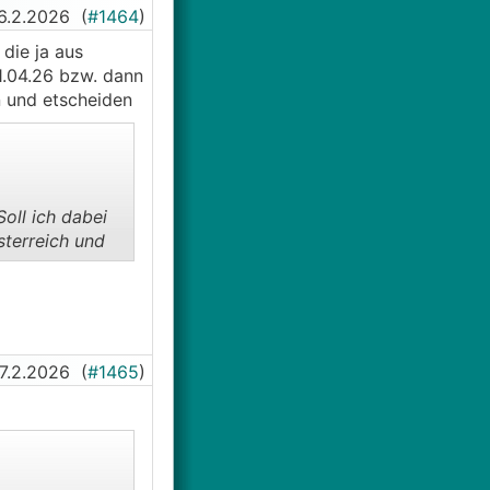
6.2.2026
(
#1464
)
 die ja aus
1.04.26 bzw. dann
n und etscheiden
Soll ich dabei
sterreich und
17.2.2026
(
#1465
)