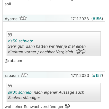
soll
dyarne
17.11.2023
(
#156
)
ds50 schrieb:
Sehr gut, dann hätten wir hier ja mal einen
🧐😊
direkten vorher / nachher Vergleich.
.
.
@rabaum
rabaum
17.11.2023
(
#157
)
sir0x schrieb:
nach eigener Aussage auch
Sachverständiger
🤡
wohl eher Schwachverständiger