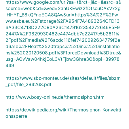
https://www.google.com/url?sa=t&rct=j&q=&esrc=s&
source=web&cd=&ved=2ahUKEwiz2fDtscuCAxVx2g
IHHYP_B8kQFnoECA8QAw&url=https%3A%2F%2Fw
ww.esbe.eu%2Fstorage%2FA954F7A4893264CFD13
6A33C4713D222C90A26C1479162354272646E5F9
2447A%2F9829930462e4474dbb7e22417c5b2611%
2Fpdf%2Fmedia%2F6acdc116fef7420092634779f2e
d6a1b%2FHeat%2520traps%2520in%2520installatio
ns%252020120508.pdf%3FforceDownload%3Dtrue&
usg=AOvVaw04hkjEoL3VtFjbw3Ghre3O&opi=89978
449
https://www.sbz-monteur.de/sites/default/files/sbzm
_pdf/file_294268.pdf
http://www.bosy-online.de/thermosiphon.htm
https://de.wikipedia.org/wiki/Thermosiphon-Konvekti
onssperre