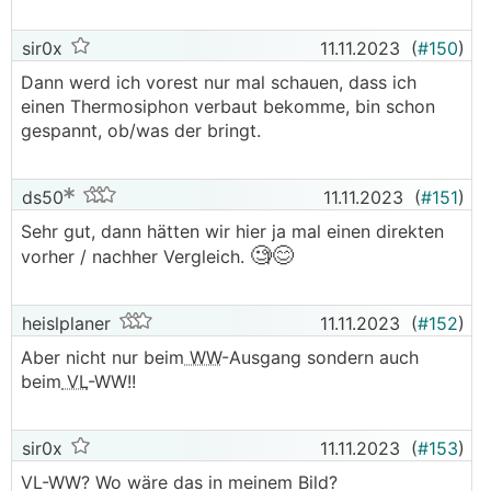
sir0x
11.11.2023
(
#150
)
Dann werd ich vorest nur mal schauen, dass ich
einen Thermosiphon verbaut bekomme, bin schon
gespannt, ob/was der bringt.
ds50
11.11.2023
(
#151
)
Sehr gut, dann hätten wir hier ja mal einen direkten
🧐😊
vorher / nachher Vergleich.
heislplaner
11.11.2023
(
#152
)
Aber nicht nur beim
WW
-Ausgang sondern auch
beim
VL
-WW!!
sir0x
11.11.2023
(
#153
)
VL-WW? Wo wäre das in meinem Bild?