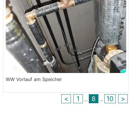
WW Vorlauf am Speicher
<
1
8
10
>
...
...