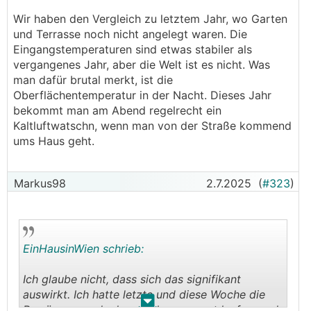
Auch sind Luftzug, Geräusch und Optik der Geräte
nicht immer so gern gesehen.
Wir haben den Vergleich zu letztem Jahr, wo Garten
und Terrasse noch nicht angelegt waren. Die
Alternativ kann die Lüftungsanlage zur
Eingangstemperaturen sind etwas stabiler als
Entfeuchtung genutzt werden.
vergangenes Jahr, aber die Welt ist es nicht. Was
Aber wie?
man dafür brutal merkt, ist die
Oberflächentemperatur in der Nacht. Dieses Jahr
Dazu gab es schon unzählige DIY-Lösungsideen:
bekommt man am Abend regelrecht ein
z.B.
Kaltluftwatschn, wenn man von der Straße kommend
https://www.energiesparhaus.at/forum-entfeuchtung
ums Haus geht.
-mittels-kwl-im-sommer/64298_2#612184
Markus98
2.7.2025
(
#323
)
https://www.energiesparhaus.at/forum-entfeuchtung
-mittels-kwl-im-sommer/64298_2#612203
https://www.energiesparhaus.at/forum-kwl-entfeucht
ungsanlage/64340_1#611929
EinHausinWien schrieb:
https://www.energiesparhaus.at/forum-kwl-entfeucht
Ich glaube nicht, dass sich das signifikant
ungsanlage/64340_1#612000
auswirkt. Ich hatte letzte und diese Woche die
.
.
Bewässerung doch recht konsequent laufen, und