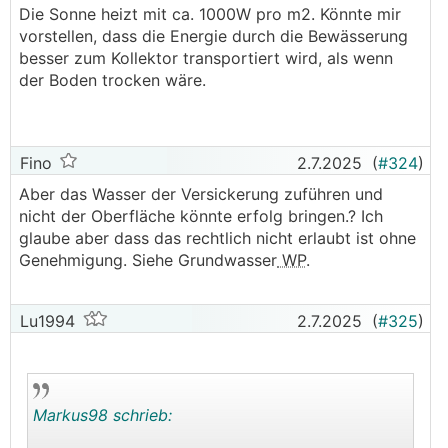
Die Sonne heizt mit ca. 1000W pro m2. Könnte mir
https://www.energiesparhaus.at/forum-entfeuchtung
trotzdem ist die Kollektortemperatur gestiegen.
vorstellen, dass die Energie durch die Bewässerung
-mittels-kwl-im-sommer/64298_6#751121
Und unser Boden ist an sich gut
besser zum Kollektor transportiert wird, als wenn
versickerungsfähig.
der Boden trocken wäre.
Alles schön und gut, aber meist nur schwer
umsetzbar.
Außer vielleicht für ein paar Bastler-Freaks.
Fino
2.7.2025
(
#324
)
Dann gab es auch noch eine recht simple Lösung
Aber das Wasser der Versickerung zuführen und
ähnlich der allerersten Idee, im ersten Link,
nicht der Oberfläche könnte erfolg bringen.? Ich
umgesetzt von @helyx:
glaube aber dass das rechtlich nicht erlaubt ist ohne
https://www.energiesparhaus.at/forum-hydraulik-fbh
Genehmigung. Siehe Grundwasser
WP
.
-bka-deckenheizung-kuehlung-und-entfeuchtung/47
897_4#563253
Lu1994
2.7.2025
(
#325
)
Und weiters hat auch noch @Leitwolf ein paar sehr
gute Ideen, für eine Nachrüstvariante, die evtl. sogar
auch für die Masse tauglich sein könnte.
Was gibt es fertiges am Markt?
Markus98 schrieb: