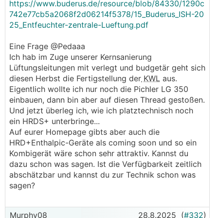
https://www.buderus.de/resource/blob/84330/1290c
742e77cb5a2068f2d06214f5378/15_Buderus_ISH-20
25_Entfeuchter-zentrale-Lueftung.pdf
Eine Frage @Pedaaa
Ich hab im Zuge unserer Kernsanierung
Lüftungsleitungen mit verlegt und budgetär geht sich
diesen Herbst die Fertigstellung der
KWL
aus.
Eigentlich wollte ich nur noch die Pichler LG 350
einbauen, dann bin aber auf diesen Thread gestoßen.
Und jetzt überleg ich, wie ich platztechnisch noch
ein HRDS+ unterbringe...
Auf eurer Homepage gibts aber auch die
HRD+Enthalpic-Geräte als coming soon und so ein
Kombigerät wäre schon sehr attraktiv. Kannst du
dazu schon was sagen. Ist die Verfügbarkeit zeitlich
abschätzbar und kannst du zur Technik schon was
sagen?
Murphy08
28.8.2025
(
#332
)