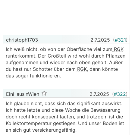
eines kalten Kellers oder einer Höhle.
Kühl, aber feucht. Auch gab es schon Schimmel-
Berichte an Möbelrückwänden usw. im Sommer.
Hauptsächlich sind davon eher die östlichen
Bereiche in Österreich betroffen, wo es doch wärmer
christoph1703
2.7.2025
(
#321
)
und feuchter im Sommer ist.
Ich weiß nicht, ob von der Oberfläche viel zum
RGK
runterkommt. Der Großteil wird wohl durch Pflanzen
Und kann denn das Problem nun gelöst werden?
aufgenommen und wieder nach oben geholt. Außer
Ja, wenn das so einfach wäre...
du hast nur Schotter über dem
RGK
, dann könnte
Darüber rätseln und philosophieren jeden Sommer
das sogar funktionieren.
erneut unzählige Leute in verschiedenen
Haustechnik-Foren
EinHausinWien
2.7.2025
(
#322
)
Die "einfachste" Lösung ist es, trotz Flächenkühlung
noch eine Multisplit-Klimaanlage zu verbauen.
Ich glaube nicht, dass sich das signifikant auswirkt.
Verständlicherweise, missfällt das einigen
Ich hatte letzte und diese Woche die Bewässerung
Hausbesitzern, zusätzlich zur eleganten unsichtbaren
doch recht konsequent laufen, und trotzdem ist die
Deckenkühlung, erst wieder Klima-Innengeräte zu
Kollektortemperatur gestiegen. Und unser Boden ist
verbauen.
an sich gut versickerungsfähig.