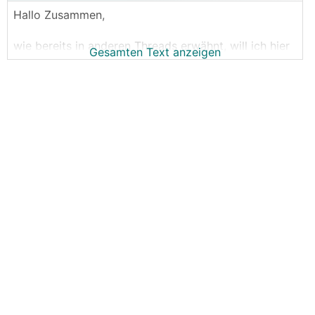
Hallo Zusammen,
wie bereits in anderen Threads erwähnt, will ich hier
Gesamten Text anzeigen
das jeden Sommer wiederaufkommende Thema
"sommerliche Entfeuchtung per
KWL
"
zusammenfassen, und alle bisher diskutierten DIY-
Lösungsideen und auch fertige
KWL
-Produkt-
Lösungen auflisten.
Wem das jetzt alles nichts sagt, hier mal eine
Einführung ins Thema:
Das Thema kommt immer wieder auf, weil es
mittlerweile immer mehr Häuser gibt, die mit ihrer
Wärmepumpe im Sommer kühlen, und dazu die
Heizflächen nutzen.
Aber bei dieser Art von Flächenkühlung wird eben
nur die Temperatur im Raum reduziert, aber nicht die
Luftfeuchtigkeit, wie es bei Split-Klimageräten der
Fall ist.
Die Folge ist dann im schlimmsten Fall das Gefühl