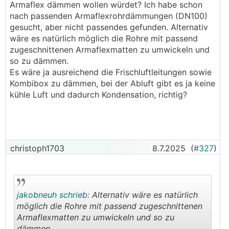
B. KWL-Geräte inkl. spezieller Umluft +
Armaflex dämmen wollen würdet? Ich habe schon
Entfeuchtungs-Funktion:
nach passenden Armaflexrohrdämmungen (DN100)
In Italien gibt es ein paar Hersteller, die sowas bauen.
gesucht, aber nicht passendes gefunden. Alternativ
Da ich mich nun schon länger und intensiv damit
wäre es natürlich möglich die Rohre mit passend
beschäftige, und es einfach nichts brauchbares dazu
zugeschnittenen Armaflexmatten zu umwickeln und
am Markt in Ö und D gibt, hab ich Gespräche mit
so zu dämmen.
Firma RDZ gestartet, und darf nun deren Geräte hier
Es wäre ja ausreichend die Frischluftleitungen sowie
vertreiben.
Kombibox zu dämmen, bei der Abluft gibt es ja keine
kühle Luft und dadurch Kondensation, richtig?
Damit nicht alles doppelt erklärt werden muss, ist
hier die Funktionsweise der Geräte genau
beschrieben:
https://www.hejluft.at/funktions-beschreibung
christoph1703
8.7.2025
(
#327
)
jakobneuh schrieb:
Alternativ wäre es natürlich
möglich die Rohre mit passend zugeschnittenen
Armaflexmatten zu umwickeln und so zu
dämmen.