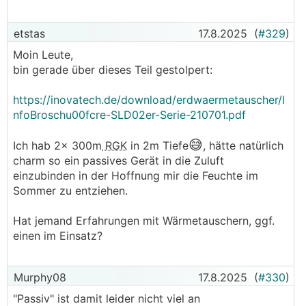
Wir sind auch mit anderen Herstellern in Kontakt, um
künftig vielleicht auch andere alternative
KWL
-
etstas
17.8.2025
(
#329
)
Entfeuchtungs-Produkte anbieten zu können.
Moin Leute,
bin gerade über dieses Teil gestolpert:
Den Thread will ich jedenfalls nutzen, um bei
Interesse alle Unklarheiten zu Funktion und Technik
https://inovatech.de/download/erdwaermetauscher/I
besprechen zu können. Auch um Vor- und Nachteile
nfoBroschu00fcre-SLD02er-Serie-210701.pdf
der verschiedenen Ansätze zu durchleuchten.
Und auch um neue Produkte/Ideen vorstellen zu
😅
Ich hab 2x 300m
RGK
in 2m Tiefe
, hätte natürlich
können, sobald verfügbar.
charm so ein passives Gerät in die Zuluft
einzubinden in der Hoffnung mir die Feuchte im
Sommer zu entziehen.
Hat jemand Erfahrungen mit Wärmetauschern, ggf.
einen im Einsatz?
Murphy08
17.8.2025
(
#330
)
"Passiv" ist damit leider nicht viel an