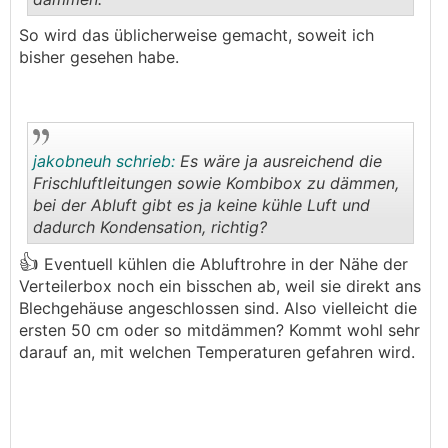
.
.
So wird das üblicherweise gemacht, soweit ich
bisher gesehen habe.
jakobneuh schrieb:
Es wäre ja ausreichend die
Frischluftleitungen sowie Kombibox zu dämmen,
bei der Abluft gibt es ja keine kühle Luft und
dadurch Kondensation, richtig?
.
.
👍
Ich will hier nicht in Werbung verfallen, sondern das
Eventuell kühlen die Abluftrohre in der Nähe der
Ganze ganz nüchtern und offen durchleuchten:
Verteilerbox noch ein bisschen ab, weil sie direkt ans
Blechgehäuse angeschlossen sind. Also vielleicht die
Ich muss sagen, preislich sind die Geräte nicht
ersten 50 cm oder so mitdämmen? Kommt wohl sehr
uninteressant!
darauf an, mit welchen Temperaturen gefahren wird.
Aber es gibt noch ein wenig Verbesserungs-
Potential. z.B. verbauen die rel. kleine Luftfilter, die
ein recht kurzes Wechsel/Reinigungs-Intervall