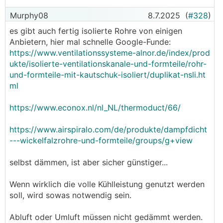
bedeuten.
Murphy08
8.7.2025
(
#328
)
Wenn genügend Platz vorhanden ist, würde ich die
Gerätefilter daher vielleicht eher ganz weglassen und
es gibt auch fertig isolierte Rohre von einigen
stattdessen größere externe Filter-Kästen, wie z.B.
Anbietern, hier mal schnelle Google-Funde:
Leitwolf die anbietet, verbauen.
https://www.ventilationssysteme-alnor.de/index/prod
ukte/isolierte-ventilationskanale-und-formteile/rohr-
Auch ist die Service-Zugänglichkeit einiger
und-formteile-mit-kautschuk-isoliert/duplikat-nsli.ht
Komponenten noch nicht wirklich ideal gelöst.
ml
Aber das ist aktuell noch der Kompromiss, den man
eingehen muss, wenn man eine gut funktionierende
https://www.econox.nl/nl_NL/thermoduct/66/
KWL
-Entfeuchtungs-Lösung haben will.
https://www.airspiralo.com/de/produkte/dampfdicht
Im Hintergrund sind aber bereits Entwicklungen am
---wickelfalzrohre-und-formteile/groups/g+view
Laufen und bei den neueren Produkten ist das schon
wesentlich schöner gelöst.
selbst dämmen, ist aber sicher günstiger...
Ich darf dabei auch ein wenig beratend mitwirken.
Auch regelungstechnisch würd ich da gerne noch ein
Wenn wirklich die volle Kühlleistung genutzt werden
paar Punkte verbessern.
soll, wird sowas notwendig sein.
Aber nichtsdestotrotz: die Hardware hat erstmal
schon echt gutes Potential.
Abluft oder Umluft müssen nicht gedämmt werden.