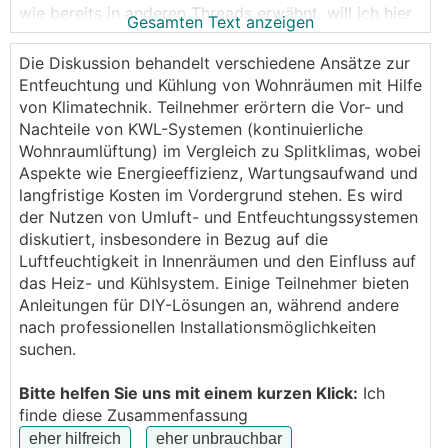
wie bereits in anderen Threads erwähnt, will ich hier
Gesamten Text anzeigen
das jeden Sommer wiederaufkommende Thema
"sommerliche Entfeuchtung per
KWL
"
Die Diskussion behandelt verschiedene Ansätze zur
zusammenfassen, und alle bisher diskutierten DIY-
Entfeuchtung und Kühlung von Wohnräumen mit Hilfe
Lösungsideen und auch fertige
KWL
-Produkt-
von Klimatechnik. Teilnehmer erörtern die Vor- und
Lösungen auflisten.
Nachteile von KWL-Systemen (kontinuierliche
Wohnraumlüftung) im Vergleich zu Splitklimas, wobei
Wem das jetzt alles nichts sagt, hier mal eine
Aspekte wie Energieeffizienz, Wartungsaufwand und
Einführung ins Thema:
langfristige Kosten im Vordergrund stehen. Es wird
Das Thema kommt immer wieder auf, weil es
der Nutzen von Umluft- und Entfeuchtungssystemen
mittlerweile immer mehr Häuser gibt, die mit ihrer
diskutiert, insbesondere in Bezug auf die
Wärmepumpe im Sommer kühlen, und dazu die
Luftfeuchtigkeit in Innenräumen und den Einfluss auf
Heizflächen nutzen.
das Heiz- und Kühlsystem. Einige Teilnehmer bieten
Aber bei dieser Art von Flächenkühlung wird eben
Anleitungen für DIY-Lösungen an, während andere
nur die Temperatur im Raum reduziert, aber nicht die
nach professionellen Installationsmöglichkeiten
Luftfeuchtigkeit, wie es bei Split-Klimageräten der
suchen.
Fall ist.
Die Folge ist dann im schlimmsten Fall das Gefühl
Bitte helfen Sie uns mit einem kurzen Klick:
Ich
eines kalten Kellers oder einer Höhle.
finde diese Zusammenfassung
Kühl, aber feucht. Auch gab es schon Schimmel-