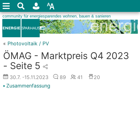
«
Photovoltaik / PV
ÖMAG - Marktpreis Q4 2023
- Seite 5
30.7.
-15.11.2023
89
41
20
Zusammenfassung