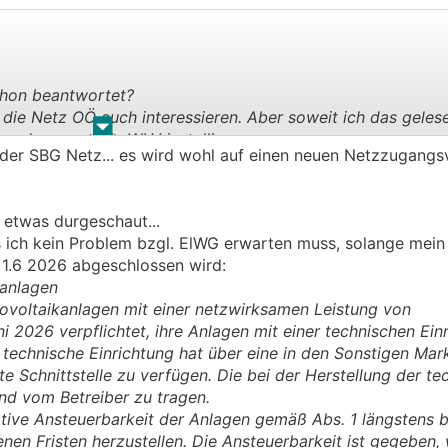
chon beantwortet?
 die Netz OÖ auch interessieren. Aber soweit ich das geles
.
.
g, dass man die WLV installieren muss.
der SBG Netz... es wird wohl auf einen neuen Netzzugangs
 etwas durgeschaut...
ss ich kein Problem bzgl. ElWG erwarten muss, solange mein
1.6 2026 abgeschlossen wird:
kanlagen
tovoltaikanlagen mit einer netzwirksamen Leistung von
i 2026 verpflichtet, ihre Anlagen mit einer technischen Ein
e technische Einrichtung hat über eine in den Sonstigen Mar
te Schnittstelle zu verfügen. Die bei der Herstellung der t
ind vom Betreiber zu tragen.
ative Ansteuerbarkeit der Anlagen gemäß Abs. 1 längstens 
enen Fristen herzustellen. Die Ansteuerbarkeit ist gegeben