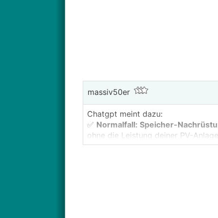
massiv50er
Chatgpt meint dazu:
✅
Normalfall: Speicher-Nachrüst
ohne die Leistung deiner PV-Anlage
🔹
Kein neuer Netzzugangsver
Dein bestehender
Netzzugangsve
Einspeiseleistung nicht direkt – 
🔹
Aber: Anmeldung bei Salzbur
(siehe vorherige Antwort).
🔹
Messkonzept bleibt in der Re