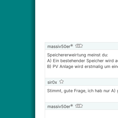
Überschusseinspeisung oder eine 
Stimmt das so? Konkret geht es
einen neuen Netzzugangsvertrag 
massiv50er
Speichererweirtung meinst du:
A) Ein bestehender Speicher wird 
B) PV Anlage wird erstmalig um ein
sir0x
Stimmt, gute Frage, ich hab nur A) 
massiv50er