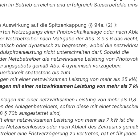
ich im Betrieb erreichen und erfolgreich Steuerbefehle um
te Auswirkung auf die Spitzenkappung (§ 94a. (2) ):
derten Netzzugangs einer Photovoltaikanlage oder nach Abl
er Netzbetreiber nach Maßgabe der Abs. 3 bis 6 das Recht
tatisch oder dynamisch zu begrenzen, wobei die netzwirk
ulspitzenleistung nicht unterschreiten darf. Sobald die
at der Netzbetreiber die netzwirksame Leistung von Photovo
ierungsgebots gemäß Abs. 4 dynamisch vorzugeben.
euerbarkeit spätestens bis zum
lagen mit einer netzwirksamen Leistung von mehr als 25 kW
nlagen mit einer netzwirksamen Leistung von mehr als 7 
kanlagen mit einer netzwirksamen Leistung von mehr als 0,
en des Anlagenbetreibers, sofern diese mit einer technisch
ß § 70b ausgestattet sind,
it einer netzwirksamen Leistung von mehr als 7 kW ist die
des Netzanschlusses oder nach Ablauf des Zeitraums gemä
treiber eine Fristverzögerung zu vertreten, hat er für jedes