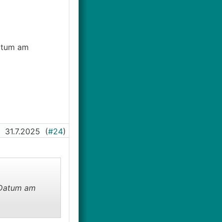
atum am
31.7.2025
(
#24
)
 Datum am