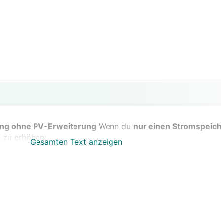
ung ohne PV-Erweiterung
Wenn du
nur einen Stromspeich
 zu erhöhen:
Gesamten Text anzeigen
trag notwendig
rtrag für die Einspeisung
bleibt gültig. Der Speicher beei
vor allem bei
DC-gekoppelten
Speichern.
g Netz ist trotzdem Pflicht
, weil du die technische Anlage
gel gleich
, sofern du nicht z. B. ein Eigenverbrauchsmodell 