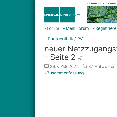
Forum
Mein Forum
Registriere
«
Photovoltaik / PV
neuer Netzzugangsv
- Seite 2
29.7.
-1.8.2025
37
Antworten
Zusammenfassung