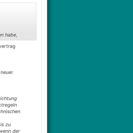
en habe,
vertrag
 neuer
richtung
ktregeln
echnischen
bis zu
, wenn der