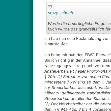
crazy schrieb:
Wurde die ursprüngliche Frage s
Mich würde das grundsätzlich für
bedeutet eine Speichernachrüstun
ich hab nun eine Rückmeldung von 
hinauslaufen.
Ich habe mir nun den ElWG Entwurf
Bin ich richtig in der Annahme, da
Netzzugangsvertrag noch vor dem 
Ansteuerbarkeit neuer Photovoltai
§ 70b. (1) Betreiber von neuen Pho
mindestens 7 kW sind ab dem 1. Jun
zur Steuerbarkeit auszustatten. Di
näher zu definierende standardisier
Steuerbarkeit anfallenden Kosten s
(2) Der Netzbetreiber hat die oper
den in § 94a Abs. 3 bis 4 vorgeseh