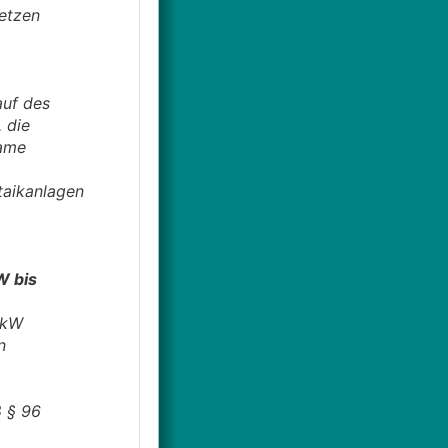
setzen
auf des
, die
same
ltaikanlagen
,
kW bis
8 kW
en
ß § 96