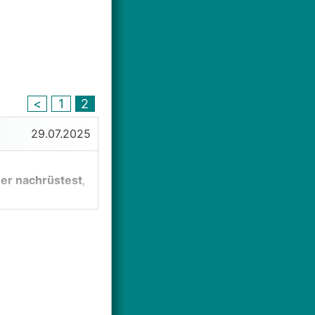
<
1
2
29.07.2025
er nachrüstest
,
nflusst die
 veränderst
mit bilanzieller