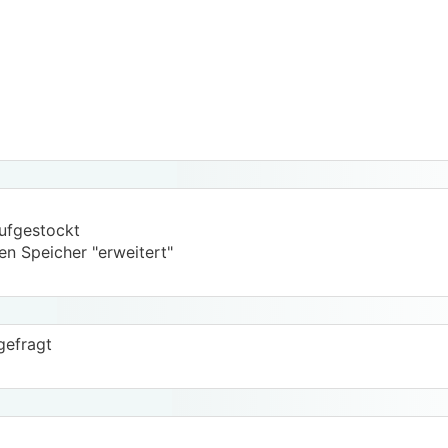
steuerbare Last (z. B. E-Auto + Speicher) kombinierst.
 um Salzburg Netz. Bzgl. der geplanten Änderungen im ElW
tunlichst vermeiden.
aufgestockt
en Speicher "erweitert"
gefragt