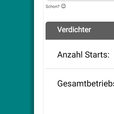
😉
Schon?