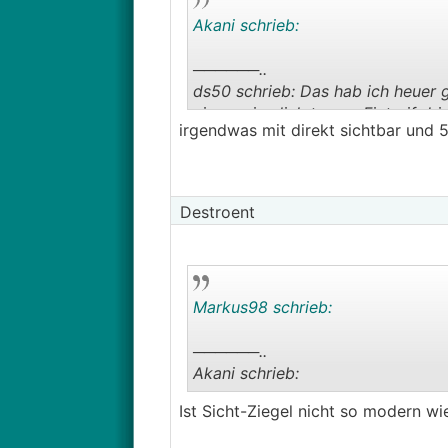
Akani schrieb:
──────..
ds50 schrieb: Das hab ich heuer g
einem ziemlich teuren Fixtarif dri
irgendwas mit direkt sichtbar und 5
───────────────
Hey, ich glaube dass dein hoher S
🤪
Ich schreibs lieber nicht liegt
Destroent
Markus98 schrieb:
──────..
Akani schrieb:
Ist Sicht-Ziegel nicht so modern wi
──────..
ds50 schrieb: Das hab ich heuer g