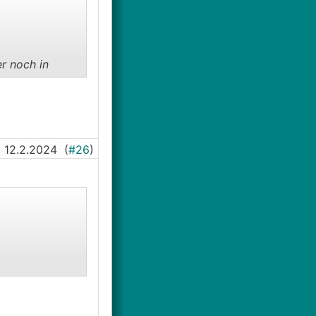
r noch in
12.2.2024
(
#26
)
r noch in