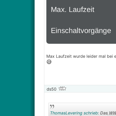
Max Laufzeit wurde leider mal bei
😅
ds50
ThomasLevering schrieb:
Das
W