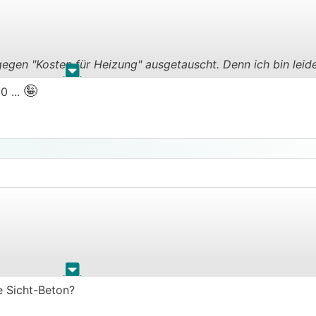
egen "Kosten für Heizung" ausgetauscht. Denn ich bin leide
.
.
n
🤪
0 ...
tromverbrauch eher am fehlen den .....
.
.
e Sicht-Beton?
egen "Kosten für Heizung" ausgetauscht. Denn ich bin leide