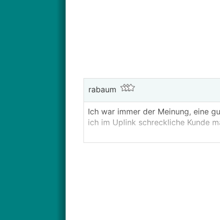
rabaum
Ich war immer der Meinung, eine gu
ich im Uplink schreckliche Kunde m
Ist das bedenklich, wenn die einfac
beschweren? Hätte eigentlich einen 