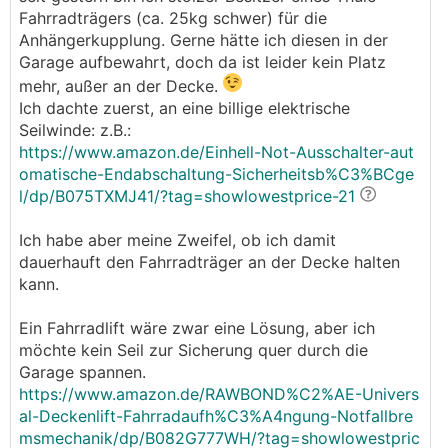
Fahrradträgers (ca. 25kg schwer) für die
Anhängerkupplung. Gerne hätte ich diesen in der
Garage aufbewahrt, doch da ist leider kein Platz
mehr, außer an der Decke.
Ich dachte zuerst, an eine billige elektrische
Seilwinde: z.B.:
https://www.amazon.de/Einhell-Not-Ausschalter-aut
omatische-Endabschaltung-Sicherheitsb%C3%BCge
l/dp/B075TXMJ41/?tag=showlowestprice-21
Ich habe aber meine Zweifel, ob ich damit
dauerhauft den Fahrradträger an der Decke halten
kann.
Ein Fahrradlift wäre zwar eine Lösung, aber ich
möchte kein Seil zur Sicherung quer durch die
Garage spannen.
https://www.amazon.de/RAWBOND%C2%AE-Univers
al-Deckenlift-Fahrradaufh%C3%A4ngung-Notfallbre
msmechanik/dp/B082G777WH/?tag=showlowestpric