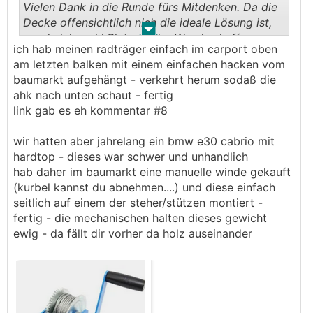
Vielen Dank in die Runde fürs Mitdenken. Da die
Decke offensichtlich nich die ideale Lösung ist,
.
.
werde ich wohl Platz an der Wand schaffen.
ich hab meinen radträger einfach im carport oben
Einheil hat übrigens auf meine Frage zum
am letzten balken mit einem einfachen hacken vom
Seilhebezug geanwortet:
baumarkt aufgehängt - verkehrt herum sodaß die
ahk nach unten schaut - fertig
Der Seilhebezug ist nur zum heben und absenken
link gab es eh kommentar #8
zugelassen.
wir hatten aber jahrelang ein bmw e30 cabrio mit
Dauerhaft Gewicht halten ist nicht zulässig.
hardtop - dieses war schwer und unhandlich
hab daher im baumarkt eine manuelle winde gekauft
(kurbel kannst du abnehmen....) und diese einfach
seitlich auf einem der steher/stützen montiert -
fertig - die mechanischen halten dieses gewicht
ewig - da fällt dir vorher da holz auseinander