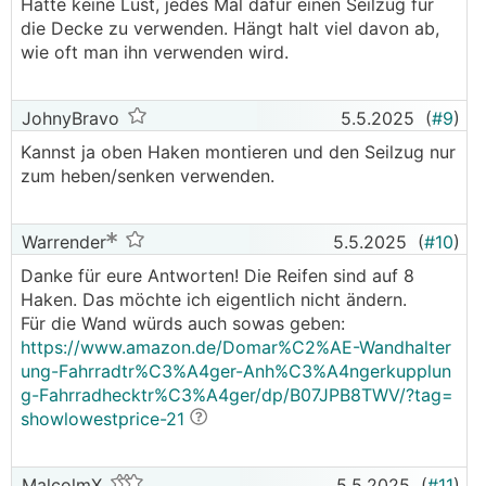
Hätte keine Lust, jedes Mal dafür einen Seilzug für
die Decke zu verwenden. Hängt halt viel davon ab,
wie oft man ihn verwenden wird.
JohnyBravo
5.5.2025
(
#9
)
Kannst ja oben Haken montieren und den Seilzug nur
zum heben/senken verwenden.
Warrender
5.5.2025
(
#10
)
Danke für eure Antworten! Die Reifen sind auf 8
Haken. Das möchte ich eigentlich nicht ändern.
Für die Wand würds auch sowas geben:
https://www.amazon.de/Domar%C2%AE-Wandhalter
ung-Fahrradtr%C3%A4ger-Anh%C3%A4ngerkupplun
g-Fahrradhecktr%C3%A4ger/dp/B07JPB8TWV/?tag=
showlowestprice-21
MalcolmX
5.5.2025
(
#11
)