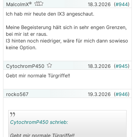
MalcolmX
18.3.2026
(
#944
)
Ich hab mir heute den IX3 angeschaut.
Meine Begeisterung hält sich in sehr engen Grenzen,
bei mir ist er raus.
I3 hinten noch niedriger, wäre für mich dann sowieso
keine Option.
CytochromP450
18.3.2026
(
#945
)
Gebt mir normale Türgriffe!!
rocko567
19.3.2026
(
#946
)
CytochromP450 schrieb:
Gebt mir normale Türgriffe!!