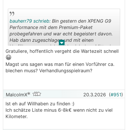
bauherr79 schrieb:
Bin gestern den XPENG G9
Performance mit dem Premium-Paket
probegefahren und war echt begeistert davon.
Hab dann zugeschlagen und mit einen
.
.
Vorführwagen gesichert, den ich dann Mitte des
Gratuliere, hoffentlich vergeht die Wartezeit schnell
Jahres bekommen werde.
😀
Magst uns sagen was man für einen Vorführer ca.
blechen muss? Verhandlungsspielraum?
MalcolmX
20.3.2026
(
#951
)
Ist eh auf Willhaben zu finden :)
Ich schätze Liste minus 6-8k€ wenn nicht zu viel
Kilometer.