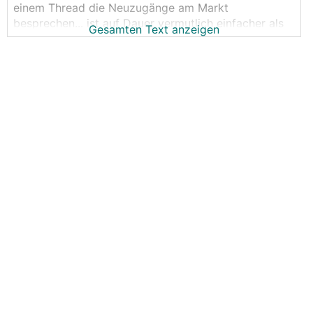
einem Thread die Neuzugänge am Markt
besprechen... ist auf Dauer vermutlich einfacher als
Gesamten Text anzeigen
für jedes interessante Modell einen eigenen Thread.
Ich mach mal den Start mit den Gerüchten rund um
den MG4 Kombi, der den MG5 beerben soll.
Ich bin an sich bezüglich Optik und Fahrgefühl ein
absoluter Kombifan, und wenn der 2024 tatsächlich
noch herauskommt, werde ich mir den als Ersatz für
meinen Megane bestellen...
Wenn der dann 2k€ oder so mehr kostet als der
normale, könnte er um rund 30k€ mit Förderungen
zu haben sein mit 200 PS, 11kW AC und 140kW DC
und rund 300-350km Alltagsreichweite :)
Mit Kombiheck sicher auch recht ansehnlich :)