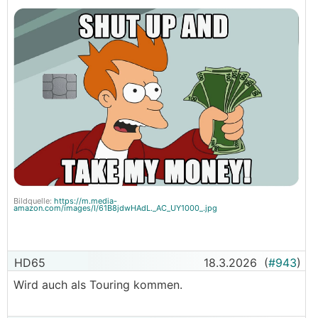
Bildquelle:
https://m.media-
amazon.com/images/I/61B8jdwHAdL._AC_UY1000_.jpg
HD65
18.3.2026
(
#943
)
Wird auch als Touring kommen.