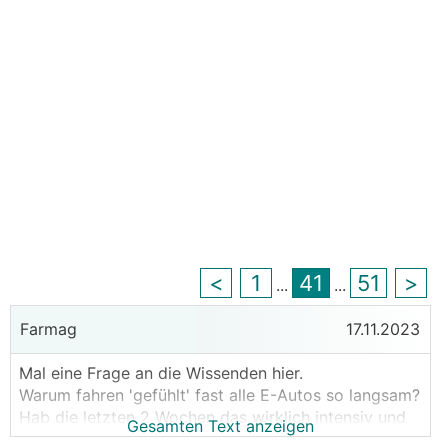
<
1
41
51
>
...
...
Farmag
17.11.2023
Mal eine Frage an die Wissenden hier.
Warum fahren 'gefühlt' fast alle E-Autos so langsam?
Hab die letzten 2 Wochen das wirklich intensiv und
Gesamten Text anzeigen
genau beobachtet, kein E-Auto fuhr auf der