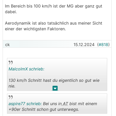
Im Bereich bis 100 km/h ist der MG aber ganz gut
dabei.
Aerodynamik ist also tatsächlich aus meiner Sicht
einer der wichtigsten Faktoren.
ck
15.12.2024
(
#818
)
MalcolmX schrieb:
130 km/h Schnitt hast du eigentlich so gut wie
nie.
.
.
....
97 Schnitt ist für Österreich durchaus recht flott
:)
aspire77 schrieb:
Bei uns in
AT
bist mit einem
+90er Schnitt schon gut unterwegs.