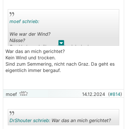
moef schrieb:
Wie war der Wind?
Nässe?
.
.
Der Verbrauch überrascht mich doch.
War das an mich gerichtet?
Meinem i4 hätte ich hier ca. 23 gegeben. Wobei
Kein Wind und trocken.
das letzte Stück mit 100er Beschränkung und
Sind zum Semmering, nicht nach Graz. Da geht es
bergab den Schnitt deutlich drück. 140 auf Dauer
eigentlich immer bergauf.
ist bei 0 Grad schon so bei 25.
moef
14.12.2024
(
#814
)
DrShouter schrieb:
War das an mich gerichtet?