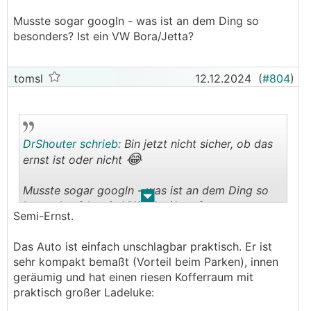
Ich nicht.
Musste sogar googln - was ist an dem Ding so
besonders? Ist ein VW Bora/Jetta?
Ich warte noch immer auf einen elektrifizierten
Seat Toledo.
tomsl
12.12.2024
(
#804
)
DrShouter schrieb:
Bin jetzt nicht sicher, ob das
😂
ernst ist oder nicht
Musste sogar googln - was ist an dem Ding so
.
.
besonders? Ist ein VW Bora/Jetta?
Semi-Ernst.
Das Auto ist einfach unschlagbar praktisch. Er ist
sehr kompakt bemaßt (Vorteil beim Parken), innen
geräumig und hat einen riesen Kofferraum mit
praktisch großer Ladeluke: