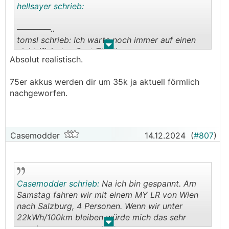
hellsayer schrieb:
──────..
tomsl schrieb: Ich warte noch immer auf einen
.
.
elektrifizierten Seat Toledo.
Absolut realistisch.
───────────────
75er akkus werden dir um 35k ja aktuell förmlich
Ich würde Familientechnisch eher einen Altea XL
nachgeworfen.
vorziehen mit ca. 75er Akku und um die 35k
vernünftig ausgestattet.
Casemodder
14.12.2024
(
#807
)
Casemodder schrieb:
Na ich bin gespannt. Am
Samstag fahren wir mit einem MY LR von Wien
nach Salzburg, 4 Personen. Wenn wir unter
22kWh/100km bleiben würde mich das sehr
.
.
wundern.