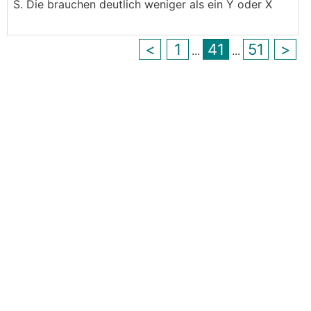
S. Die brauchen deutlich weniger als ein Y oder X
<
1
41
51
>
...
...