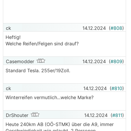
ck
14.12.2024
(
#808
)
Heftig!
Welche Reifen/Felgen sind drauf?
Casemodder
14.12.2024
(
#809
)
Standard Tesla. 255er/19Zoll.
ck
14.12.2024
(
#810
)
Winterreifen vermutlich...welche Marke?
DrShouter
14.12.2024
(
#811
)
Heute 240km AB (OÖ-STMK) über die A9, immer
Geschwindigkeit wie erlaubt, 2 Personen,