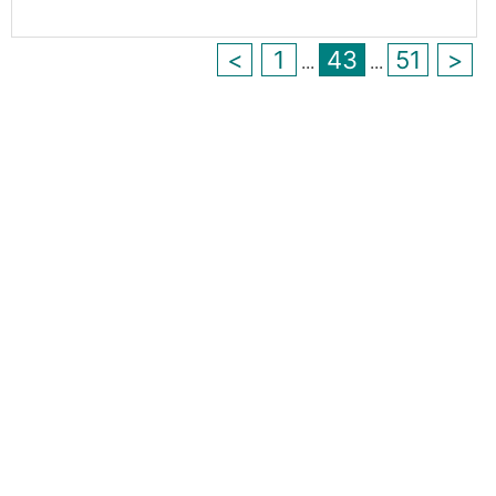
<
1
43
51
>
...
...