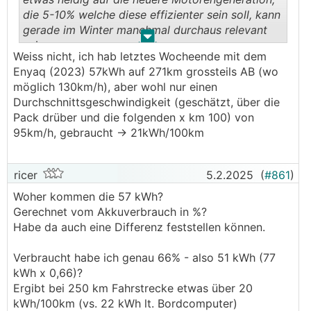
die 5-10% welche diese effizienter sein soll, kann
gerade im Winter manchmal durchaus relevant
.
.
sein.
Weiss nicht, ich hab letztes Wocheende mit dem
Viel Spaß mit dem tollen Auto!
Enyaq (2023) 57kWh auf 271km grossteils AB (wo
möglich 130km/h), aber wohl nur einen
Durchschnittsgeschwindigkeit (geschätzt, über die
Pack drüber und die folgenden x km 100) von
95km/h, gebraucht -> 21kWh/100km
ricer
5.2.2025
(
#861
)
Woher kommen die 57 kWh?
Gerechnet vom Akkuverbrauch in %?
Habe da auch eine Differenz feststellen können.
Verbraucht habe ich genau 66% - also 51 kWh (77
kWh x 0,66)?
Ergibt bei 250 km Fahrstrecke etwas über 20
kWh/100km (vs. 22 kWh lt. Bordcomputer)