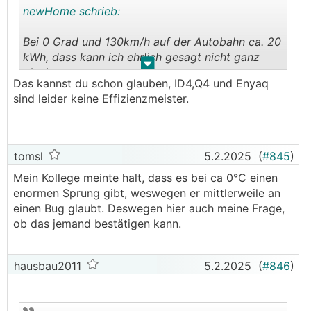
newHome schrieb:
Bei 0 Grad und 130km/h auf der Autobahn ca. 20
kWh, dass kann ich ehrlich gesagt nicht ganz
.
.
glauben.
Das kannst du schon glauben, ID4,Q4 und Enyaq
Beim Enyaq und je nach Wind stehen da schon
sind leider keine Effizienzmeister.
gut und gerne mal 25,x kWh in der Anzeige
derzeit, wenn tomsl Kollege dann nicht gerne
Nervelkitzel-technisch bis 0% runterfährt, halte
ich die 220km nicht für so utopisch.
tomsl
5.2.2025
(
#845
)
Die 65kWh Akkugröße sind halt für längere
Mein Kollege meinte halt, dass es bei ca 0°C einen
Fahrten gepaart bei solchen Verbräuchen hart an
enormen Sprung gibt, weswegen er mittlerweile an
der Kante.
einen Bug glaubt. Deswegen hier auch meine Frage,
ob das jemand bestätigen kann.
hausbau2011
5.2.2025
(
#846
)