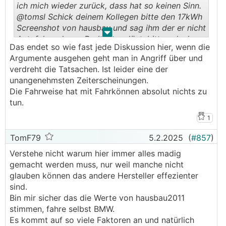
ich mich wieder zurück, dass hat so keinen Sinn.
@­tomsl Schick deinem Kollegen bitte den 17kWh
Screenshot von hausbau und sag ihm der er nicht
.
.
Autofahren kann. Problem gelöst, bitte - danke.
Das endet so wie fast jede Diskussion hier, wenn die
Argumente ausgehen geht man in Angriff über und
verdreht die Tatsachen. Ist leider eine der
unangenehmsten Zeiterscheinungen.
Die Fahrweise hat mit Fahrkönnen absolut nichts zu
tun.
1
TomF79
5.2.2025
(
#857
)
Verstehe nicht warum hier immer alles madig
gemacht werden muss, nur weil manche nicht
glauben können das andere Hersteller effezienter
sind.
Bin mir sicher das die Werte von hausbau2011
stimmen, fahre selbst BMW.
Es kommt auf so viele Faktoren an und natürlich