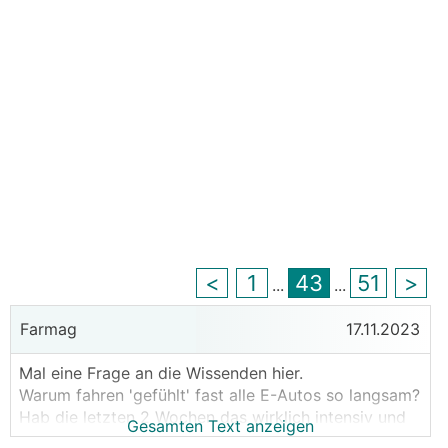
<
1
43
51
>
...
...
Farmag
17.11.2023
Mal eine Frage an die Wissenden hier.
Warum fahren 'gefühlt' fast alle E-Autos so langsam?
Hab die letzten 2 Wochen das wirklich intensiv und
Gesamten Text anzeigen
genau beobachtet, kein E-Auto fuhr auf der