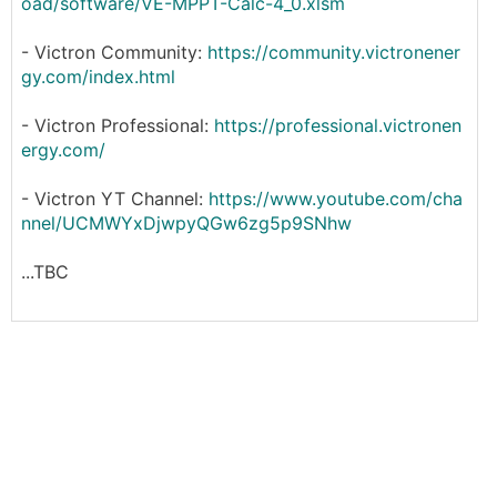
oad/software/VE-MPPT-Calc-4_0.xlsm
- Victron Community:
https://community.victronener
gy.com/index.html
- Victron Professional:
https://professional.victronen
ergy.com/
- Victron YT Channel:
https://www.youtube.com/cha
nnel/UCMWYxDjwpyQGw6zg5p9SNhw
...TBC