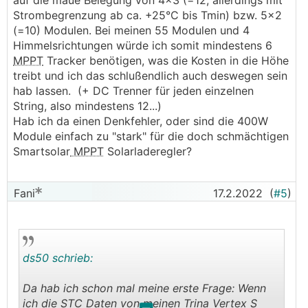
auf die maue Belegung von 4x3 (=12, allerdings mit
Strombegrenzung ab ca. +25°C bis Tmin) bzw. 5x2
(=10) Modulen. Bei meinen 55 Modulen und 4
Himmelsrichtungen würde ich somit mindestens 6
MPPT
Tracker benötigen, was die Kosten in die Höhe
treibt und ich das schlußendlich auch deswegen sein
hab lassen. (+ DC Trenner für jeden einzelnen
String, also mindestens 12...)
Hab ich da einen Denkfehler, oder sind die 400W
Module einfach zu "stark" für die doch schmächtigen
Smartsolar
MPPT
Solarladeregler?
Fani
17.2.2022
(
#5
)
ds50 schrieb:
Da hab ich schon mal meine erste Frage: Wenn
ich die STC Daten von meinen Trina Vertex S