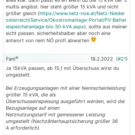
alles klar. dann passt es eh wenn du die 15 kVA der 3
multis angibst. hier steht größer 15 kVA und nicht
größer gleich (
https://www.netz-noe.at/Netz-Nieder
osterreich/Service/Okostromanlage-Portal/PV-Batter
iespeicheranlage-bis-30-kVA.aspx
). sollte aus meiner
sicht passen. sicherheitshalber aber noch eine
antwort von nem NÖ profi abwarten
Fani
18.2.2022
(
#21
)
Ja 15kVA passen, ab 15,1 mit Überschuss wirst du
umgestellt.
Bei Erzeugungsanlagen mit einer Nennscheinleistung
größer 15 kVA, die als
Überschusseinspeisung ausgeführt werden, wird die
Bezugsanlage auf einen
Netznutzungstarif mit gemessener Leistung
umgestellt (Nachzählerhauptsicherung größer 36
A erforderlich).