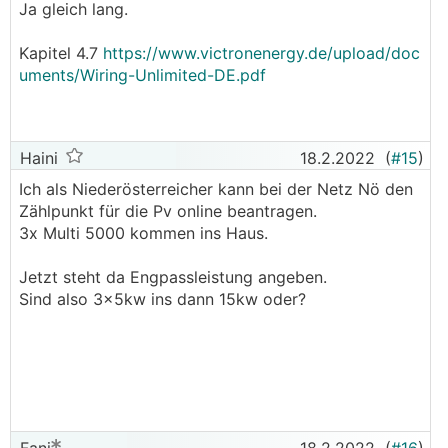
Ja gleich lang.
Bei den Batterien heißt es ja jede Batterie soll
genau die gleich langen Kabel zur Envitec haben
Kapitel 4.7
https://www.victronenergy.de/upload/doc
(also zur Sammelschiene).
uments/Wiring-Unlimited-DE.pdf
Wie sieht es da bei den Multiplus II aus?
Sollen da auch alle 3 die gleich langen KAbel
haben - oder egal?
Haini
18.2.2022
(
#15
)
Ich als Niederösterreicher kann bei der Netz Nö den
Zählpunkt für die Pv online beantragen.
3x Multi 5000 kommen ins Haus.
Jetzt steht da Engpassleistung angeben.
Sind also 3x5kw ins dann 15kw oder?