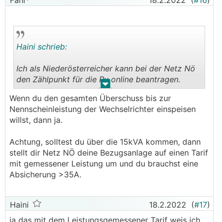
Fani
18.2.2022
(
#16
)
Haini schrieb:
Ich als Niederösterreicher kann bei der Netz Nö
den Zählpunkt für die Pv online beantragen.
.
.
Wenn du den gesamten Überschuss bis zur
3x Multi 5000 kommen ins Haus.
Nennscheinleistung der Wechselrichter einspeisen
willst, dann ja.
Jetzt steht da Engpassleistung angeben.
Achtung, solltest du über die 15kVA kommen, dann
Sind also 3x5kw ins dann 15kw oder?
stellt dir Netz NÖ deine Bezugsanlage auf einen Tarif
mit gemessener Leistung um und du brauchst eine
Absicherung >35A.
Haini
18.2.2022
(
#17
)
ja das mit dem Leistungsgemessener Tarif weis ich.