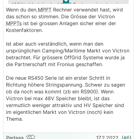
.
.
400Wp Modulen im
MPPT
Rechner eingebe, dann
Wenn du den
MPPT
Rechner verwendet hast, wird
komm ich auf die maue Belegung von 4x3 (=12,
das schon so stimmen. Die Grösse der Victron
allerdings mit Strombegrenzung ab ca. +25°C bis
MPPTs
ist bei grossen Anlagen sicher einer der
Tmin) bzw. 5x2 (=10) Modulen. Bei meinen 55
Kostenfaktoren.
Modulen und 4 Himmelsrichtungen würde ich
somit mindestens 6
MPPT
Tracker benötigen,
Ist aber auch verständlich, wenn man den
was die Kosten in die Höhe treibt und ich das
ursprünglichen Camping/Maritime Markt von Victron
schlußendlich auch deswegen sein hab lassen.
betrachtet. Für grössere OffGrid Systeme wurde ja
(+ DC Trenner für jeden einzelnen String, also
die Partnerschaft mit Fronius geschaffen.
mindestens 12...)
Hab ich da einen Denkfehler, oder sind die 400W
Die neue RS450 Serie ist ein erster Schritt in
Module einfach zu "stark" für die doch
Richtung höhere Stringspannung. Schwer zu sagen
schmächtigen Smartsolar
MPPT
Solarladeregler?
ob da noch was kommt (zb ein RS900). Wenn
Victron bei max 48V Speicher bleibt, ist das
vermutlich weniger attraktiv und HV Speicher sind
im eigentlichen Markt von Victron (noch) kein
Thema.
Pedaaa
17.2.2022
(
#6
)