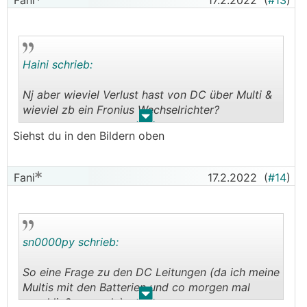
Fani
17.2.2022
(
#13
)
Haini schrieb:
Nj aber wieviel Verlust hast von DC über Multi &
wieviel zb ein Fronius Wechselrichter?
.
.
Siehst du in den Bildern oben
Nur ist das laden von Ac zu dc wieder nicht
berauschend!
Fani
17.2.2022
(
#14
)
sn0000py schrieb:
So eine Frage zu den DC Leitungen (da ich meine
Multis mit den Batterien und co morgen mal
.
.
anschließen werde)