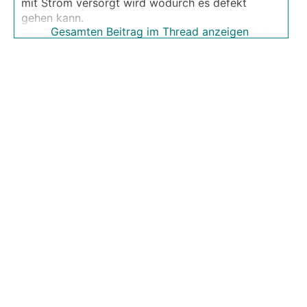
mit Strom versorgt wird wodurch es defekt
gehen kann.
Gesamten Beitrag im Thread anzeigen
Die Geräte werden lt. Victron ausgetauscht, bei
allen bestehenden Geräten wird empfohlen einen
Kondensator zwischen zu schalten.
;