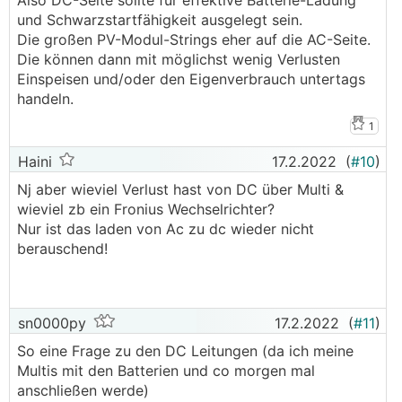
Also DC-Seite sollte für effektive Batterie-Ladung
und Schwarzstartfähigkeit ausgelegt sein.
Die großen PV-Modul-Strings eher auf die AC-Seite.
Die können dann mit möglichst wenig Verlusten
Einspeisen und/oder den Eigenverbrauch untertags
handeln.
1
Haini
17.2.2022
(
#10
)
Nj aber wieviel Verlust hast von DC über Multi &
wieviel zb ein Fronius Wechselrichter?
Nur ist das laden von Ac zu dc wieder nicht
berauschend!
sn0000py
17.2.2022
(
#11
)
So eine Frage zu den DC Leitungen (da ich meine
Multis mit den Batterien und co morgen mal
anschließen werde)