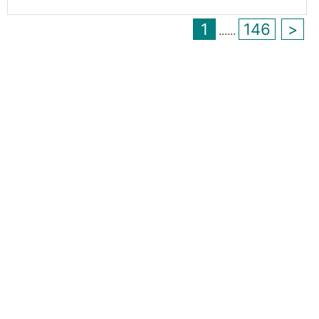
1
146
>
...
...