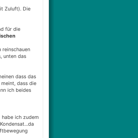
 Zuluft). Die
d für die
wischen
h reinschauen
s, unten das
 meinen dass das
meint, dass die
nn ich beides
ß habe ich zudem
Kondensat...da
Luftbewegung