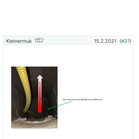
aber via 150er Rohr aus der Bodenplatte.
Nun zum Problem:
Vor ungefähr 2 Monaten war der
Rauchfangkehrer da und wollte den Befund für die
Baufertigstellung machen, dabei ist ihm aufgefallen,
dass der Rauchfang im inneren...also zwischen
Kleinermuk
15.2.2021
(
#21
)
Mantelstein und Schamotterohr im Dachboden
extrem schwitzt.
Anbei ein paar Bilder, wo man den feuchten Stein
inkl. Schimmelpilz gut sehen kann. Soweit ich
reinschauen kann, ist es wirklich nur bei der Putztür,
also einen halben m weiter oben schaut es trocken
aus, unten das gleiche....Im Erdgeschoß passt alles,
da ist nichts feucht, alles trocken.
Nach Rücksprache mit der Fertighausfirma bin ich
auch nicht wirklich schlauer als vorher, die meinen
dass das ganze oben gedämmt werden muss mit
gepressten Steinwolleplatten. Der
Rauchfanghersteller meint, dass die Temperatur vom