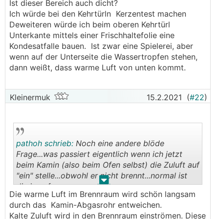
Rauchgas oben unter 50° fällt, wodurch es
Ist dieser Bereich auch dicht?
kondensiert. So richtig glauben kann ich beides
Ich würde bei den Kehrtürln Kerzentest machen
nicht, denn viele Bekannte von mir haben weder eine
Deweiteren würde ich beim oberen Kehrtürl
Isolierung oben noch Probleme mit der
Unterkante mittels einer Frischhaltefolie eine
"Heiztemperatur"...Wenn wir einheizen, dann
Kondesatfalle bauen. Ist zwar eine Spielerei, aber
meistens eh über ein paar Stunden...
wenn auf der Unterseite die Wassertropfen stehen,
dann weißt, dass warme Luft von unten kommt.
Zudem sollen wir außen am Dach, unter der
Verblechung, Glaswolle anbringen? Im Erdgeschoß
Kleinermuk
15.2.2021
(
#22
)
habe ich zudem noch unter der Putztür so ein 20x20
Türl wo man den Anschluss an den Abfluss sieht,
zwecks Kondensat...da hat der Hafner jetzt gemeint,
ich soll das mal die nächsten Tage offen lassen, weil
zu wenig Luftbewegung herrscht....
pathoh schrieb:
Noch eine andere blöde
Frage...was passiert eigentlich wenn ich jetzt
Ich weiß irgendwie nicht mehr weiter, jeder
beim Kamin (also beim Ofen selbst) die Zuluft auf
behauptet was anderes, hat von euch schon mal wer
"ein" stelle...obwohl er nicht brennt...normal ist
.
.
so ein Problem gehabt und hat hier einen guten Rat?
die ja auf aus...
Die warme Luft im Brennraum wird schön langsam
durch das Kamin-Abgasrohr entweichen.
Bringt das dämmen wirklich so viel? Wäre heute
Kalte Zuluft wird in den Brennraum einströmen. Diese
schon im Baumarkt gewesen für die