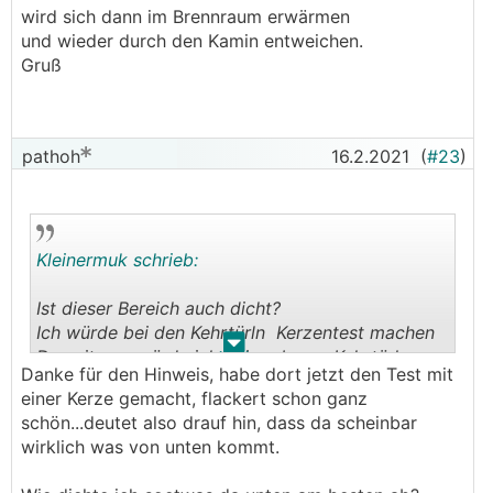
wird sich dann im Brennraum erwärmen
Steinwolleplatten von Rockwool...aber da hat mir der
und wieder durch den Kamin entweichen.
Verkäufer davon abgeraten, da die scheinbar nur
Gruß
Brandschutz B1 haben?....
Fragen über Fragen
pathoh
16.2.2021
(
#23
)
Kleinermuk schrieb:
Ist dieser Bereich auch dicht?
Ich würde bei den Kehrtürln Kerzentest machen
.
.
Deweiteren würde ich beim oberen Kehrtürl
Danke für den Hinweis, habe dort jetzt den Test mit
Unterkante mittels einer Frischhaltefolie eine
einer Kerze gemacht, flackert schon ganz
Kondesatfalle bauen. Ist zwar eine Spielerei,
schön...deutet also drauf hin, dass da scheinbar
aber wenn auf der Unterseite die Wassertropfen
wirklich was von unten kommt.
stehen, dann weißt, dass warme Luft von unten
kommt.