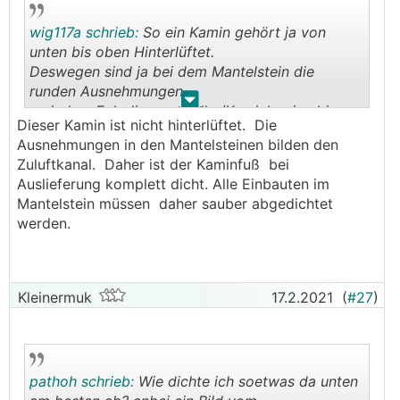
wig117a schrieb:
So ein Kamin gehört ja von
unten bis oben Hinterlüftet.
Deswegen sind ja bei dem Mantelstein die
runden Ausnehmungen
.
.
an jedem Eck die vom Keller/Kaminbeginn bis
Dieser Kamin ist nicht hinterlüftet. Die
oben zum
Ausnehmungen in den Mantelsteinen bilden den
Kamindeckel durchgehen müssen.
Zuluftkanal. Daher ist der Kaminfuß bei
Unten ist normalerweise ein Lüftungsgitter.
Auslieferung komplett dicht. Alle Einbauten im
Wenn hier die Luft steht, ist es kein Wunder dass
Mantelstein müssen daher sauber abgedichtet
es zu
werden.
Schimmeln anfängt.
Schau mal am Dach/ Kaminabdeckung ob die
Schlitze
seitl. frei sind.
Kleinermuk
17.2.2021
(
#27
)
Und unten gehört nat. ein Gitter wo die Luft rein
kann.
pathoh schrieb:
Wie dichte ich soetwas da unten