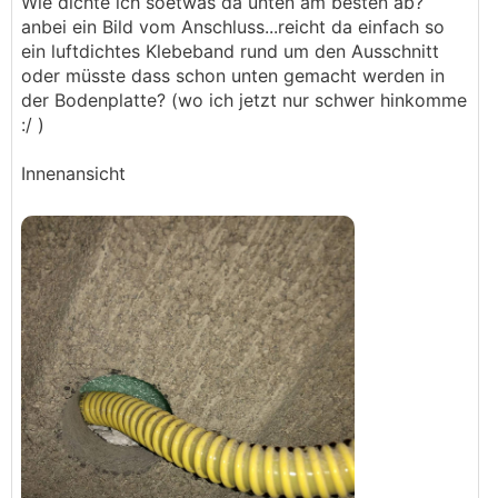
Wie dichte ich soetwas da unten am besten ab?
anbei ein Bild vom Anschluss...reicht da einfach so
ein luftdichtes Klebeband rund um den Ausschnitt
oder müsste dass schon unten gemacht werden in
der Bodenplatte? (wo ich jetzt nur schwer hinkomme
Anbei noch ein Video:
:/ )
https://drive.google.com/file/d/1bIL1NigBgs44seQ1ve
r9AbWP6zAquu6A/view?usp=sharing
Innenansicht