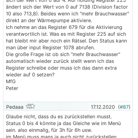
sich der Wert von 0 auf 4. Auf holding Register 225
ändert sich der Wert von 0 auf 7138 (Division factor
10 also 713,8). Beides wenn ich "mehr Brauchwasser"
direkt an der Wärmepumpe aktiviere.
Ich nehme an das Register 679 für die Aktivierung
verantwortlich ist. Was es mit Register 225 auf sich
hat bleibt mir aber noch ein Rätsel. Den Status kann
man über input Register 1078 abrufen.
Die große Frage ist ob sich "mehr Brauchwasser"
automatisch wieder zurück stellt wenn ich das
Register schreibe oder muss ich das dann extra
wieder auf 0 setzen?
MfG
Peter
Pedaaa
17.12.2020
(
#87
)
Glaube nicht, dass du es zurückstellen musst.
Status 0 bis 4 könnte ja das Gleiche wie im Menü
sein. also einmalig, für 3h für 6h usw.
im Menü muss mans ja auch nicht zurückstellen.