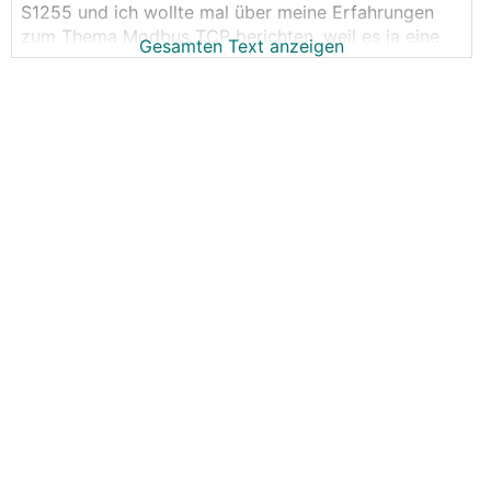
S1255 und ich wollte mal über meine Erfahrungen
zum Thema Modbus TCP berichten, weil es ja eine
Gesamten Text anzeigen
der Neuerungen im Vergleich zum Vorgänger ist und
vielleicht den einen oder anderen interessiert.
Allzu weit bin ich noch nicht gekommen, aber
grundsätzlich läuft es, man kann jetzt ohne extra
Zubehör direkt übers lokale Netzwerk die
Betriebsparameter abfragen (ändern habe ich noch
nicht versucht)
Ablauf:
1. Wärmepumpe ins Netzwerk bringen (WLAN oder
Kabel)
2. Modbus TCP im Menü aktivieren
3. IP Adresse der Wärmepumpe herausfinden (Hab
ich im Menü nirgends gefunden, also entweder übers
Routerinterface oder per Netzwerkscanner)
4. Mit Modbus TCP client verbinden (ich hab
https://
www.modbustools.com/modbus_poll.html
verwndet