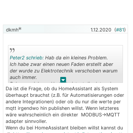
zum testen ob die Verbindung grundsätzlich klappt)
- beim verbinden einfach "Modbus TCP/IP" und die
IP Adresse und port 502 einstellen.
- über das selbe tool kann man auch register
abfragen siehe
https://www.modbustools.com/quick
dkmh
1.12.2020
(
#81
)
start.html
Was man dazu noch braucht ist die
Registerbeschreibung, da hab ich mich an folgendes
Peter2 schrieb:
Hab da ein kleines Problem.
gehalten (Beitrag von sisasole):
Ich habe zwar einen neuen Faden erstellt aber
der wurde zu Elektrotechnik verschoben warum
https://www.haustechnikdialog.de/Forum/t/221748/N
auch immer.
eue-Nibe-S-Serie-Wer-hat-Infos-Lohnt-sich-das-wart
.
.
Bekomme ich aus Homeassistant die daten der
en-?page=2
Da ist die Frage, ob du HomeAssistant als System
modbus Sensoren in mqtt oder sollte ich das
überhaupt brauchst (z.B. für Automatisierungen oder
komplett anders angehen?
Bei den Registern ist der typ zu beachten
andere Integrationen) oder ob du nur die werte per
Mqtt Broker ist vorhanden und die
(holding/input)
mqtt irgendwo hin publishen willst. Wenn letzteres
Implementierung ist auch bei Homeassistant drin.
Allerdings bekomme ich bei manchen Registern
wäre wahrscheinlich ein direkter MODBUS->MQTT
Ich hänge beim Dienst mqtt publish fest.
keine Werte, bin mir nicht sicher ob die Liste korrekt
adapter sinnvoller.
Wenn jemand weiter weiß wäre ich dankbar.
und komplett ist.
Wenn du bei HomeAssistant bleiben willst kannst du
MfG