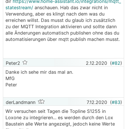
dir
https://www.home-assistant.io/integrations/mqtt_
Peter
Aber auf den ersten Blick schaut das alles gut aus,
statestream/
anschauen. Hab das zwar nicht in
eine gute Lösung für die lokale Einbindung der
Verwendung, aber es klingt nach dem was du
Wärmepumpe.
erreichen willst. Das musst du glaub ich zusätzlich
zu der MQTT Integration aktivieren und sollte dann
alle Änderungen automatisch publishen ohne das du
automatisierungen über mqtt publish machen musst.
Peter2
2.12.2020
(
#82
)
Danke ich sehe mir das mal an.
MfG
Peter
derLandmann
7.12.2020
(
#83
)
Wir versuchen seit Tagen die Topline S1255 in
Loxone zu integrieren... es werden durch den Lox
Baustein alle Werte angezeigt, jedoch keine Werte