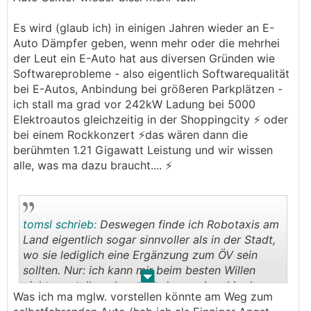
Es wird (glaub ich) in einigen Jahren wieder an E-
Auto Dämpfer geben, wenn mehr oder die mehrhei
der Leut ein E-Auto hat aus diversen Gründen wie
Softwareprobleme - also eigentlich Softwarequalität
bei E-Autos, Anbindung bei größeren Parkplätzen -
ich stall ma grad vor 242kW Ladung bei 5000
Elektroautos gleichzeitig in der Shoppingcity ⚡ oder
bei einem Rockkonzert ⚡das wären dann die
berühmten 1.21 Gigawatt Leistung und wir wissen
alle, was ma dazu braucht.... ⚡
tomsl schrieb:
Deswegen finde ich Robotaxis am
Land eigentlich sogar sinnvoller als in der Stadt,
wo sie lediglich eine Ergänzung zum ÖV sein
sollten. Nur: ich kann mir beim besten Willen
.
.
nicht vorstellen, dass sich das am Land in den
Was ich ma mglw. vorstellen könnte am Weg zum
nächsten 15 Jahren durchsetzen wird.