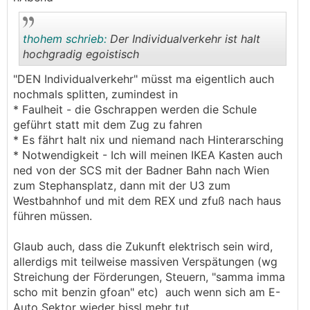
1000 EW finanzieren wo jeder woanders hin
muss?
thohem schrieb:
Der Individualverkehr ist halt
hochgradig egoistisch
Das in Wien, Graz, Linz,.... der ÖV absolut
dominieren muss neben Radfahren/Zufußgehen
"DEN Individualverkehr" müsst ma eigentlich auch
ist eh klar.
.
.
nochmals splitten, zumindest in
* Faulheit - die Gschrappen werden die Schule
geführt statt mit dem Zug zu fahren
* Es fährt halt nix und niemand nach Hinterarsching
* Notwendigkeit - Ich will meinen IKEA Kasten auch
ned von der SCS mit der Badner Bahn nach Wien
zum Stephansplatz, dann mit der U3 zum
Westbahnhof und mit dem REX und zfuß nach haus
führen müssen.
Glaub auch, dass die Zukunft elektrisch sein wird,
allerdigs mit teilweise massiven Verspätungen (wg
Streichung der Förderungen, Steuern, "samma imma
scho mit benzin gfoan" etc) auch wenn sich am E-
Auto Sektor wieder bissl mehr tut..