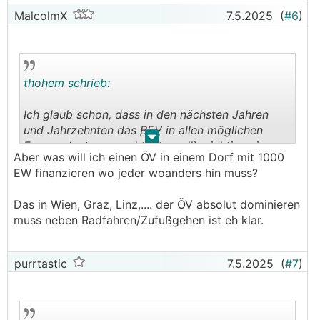
MalcolmX
7.5.2025
(
#6
)
thohem schrieb:
Ich glaub schon, dass in den nächsten Jahren
und Jahrzehnten das
BEV
in allen möglichen
.
.
Formen (autonom oder manuell) wichtig sein
Aber was will ich einen ÖV in einem Dorf mit 1000
wird und nicht so schnell verschwinden wird,
EW finanzieren wo jeder woanders hin muss?
gerade in Gegenden mit schlechter Anbindung
oder zersiedelten Gebieten.
Das in Wien, Graz, Linz,.... der ÖV absolut dominieren
muss neben Radfahren/Zufußgehen ist eh klar.
Nur hoffe ich das nicht.
Der Mensch muss endlich aufhören, Städte für
purrtastic
7.5.2025
(
#7
)
Autos zu bauen. Städte sind eigentlich
prädestiniert als Autofreie Zonen. In einer idealen
Welt würde das
BEV
schnell von einem guten,
soliden und pünktlichen Netz aus Bus und Bahn