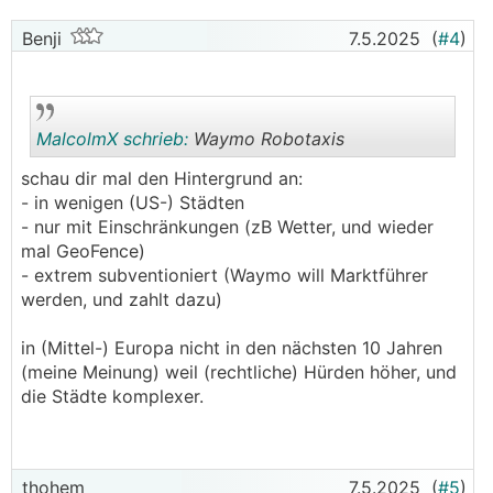
Benji
7.5.2025
(
#4
)
MalcolmX schrieb:
Waymo Robotaxis
schau dir mal den Hintergrund an:
- in wenigen (US-) Städten
.
.
- nur mit Einschränkungen (zB Wetter, und wieder
mal GeoFence)
- extrem subventioniert (Waymo will Marktführer
werden, und zahlt dazu)
in (Mittel-) Europa nicht in den nächsten 10 Jahren
(meine Meinung) weil (rechtliche) Hürden höher, und
die Städte komplexer.
thohem
7.5.2025
(
#5
)