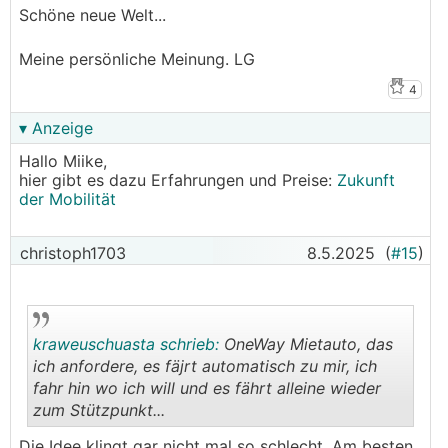
Schöne neue Welt...
Meine persönliche Meinung. LG
4
▾ Anzeige
Hallo Miike,
hier gibt es dazu Erfahrungen und Preise:
Zukunft
der Mobilität
christoph1703
8.5.2025
(
#15
)
kraweuschuasta schrieb:
OneWay Mietauto, das
ich anfordere, es fäjrt automatisch zu mir, ich
fahr hin wo ich will und es fährt alleine wieder
zum Stützpunkt...
.
.
Die Idee klingt gar nicht mal so schlecht. Am besten