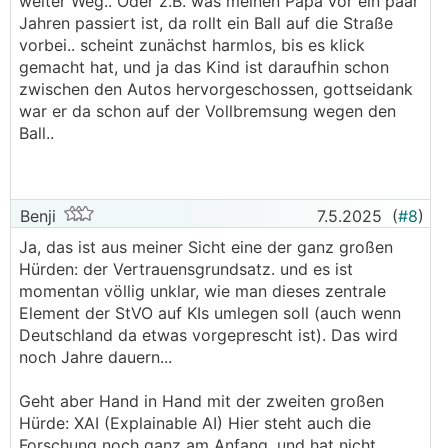
weiter Weg.. Oder z.B. was meinen Papa vor ein paar
Jahren passiert ist, da rollt ein Ball auf die Straße
vorbei.. scheint zunächst harmlos, bis es klick
gemacht hat, und ja das Kind ist daraufhin schon
zwischen den Autos hervorgeschossen, gottseidank
war er da schon auf der Vollbremsung wegen den
Ball..
Benji
7.5.2025
(
#8
)
Ja, das ist aus meiner Sicht eine der ganz großen
Hürden: der Vertrauensgrundsatz. und es ist
momentan völlig unklar, wie man dieses zentrale
Element der StVO auf KIs umlegen soll (auch wenn
Deutschland da etwas vorgeprescht ist). Das wird
noch Jahre dauern...
Geht aber Hand in Hand mit der zweiten großen
Hürde: XAI (Explainable AI) Hier steht auch die
Forschung noch ganz am Anfang, und hat nicht