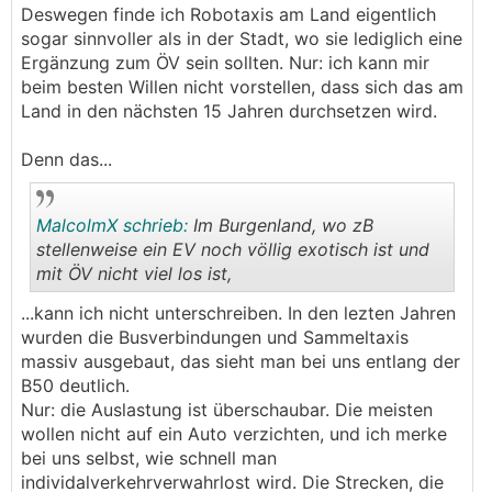
Deswegen finde ich Robotaxis am Land eigentlich
dominieren muss neben Radfahren/Zufußgehen
sogar sinnvoller als in der Stadt, wo sie lediglich eine
ist eh klar.
Ergänzung zum ÖV sein sollten. Nur: ich kann mir
beim besten Willen nicht vorstellen, dass sich das am
Land in den nächsten 15 Jahren durchsetzen wird.
Denn das...
MalcolmX schrieb:
Im Burgenland, wo zB
stellenweise ein EV noch völlig exotisch ist und
mit ÖV nicht viel los ist,
.
.
...kann ich nicht unterschreiben. In den lezten Jahren
wurden die Busverbindungen und Sammeltaxis
massiv ausgebaut, das sieht man bei uns entlang der
B50 deutlich.
Nur: die Auslastung ist überschaubar. Die meisten
wollen nicht auf ein Auto verzichten, und ich merke
bei uns selbst, wie schnell man
individalverkehrverwahrlost wird. Die Strecken, die