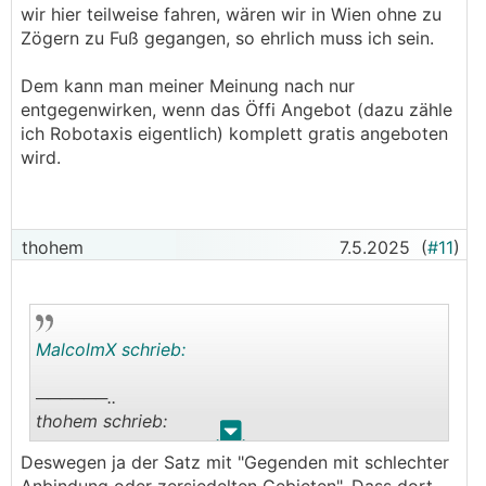
wir hier teilweise fahren, wären wir in Wien ohne zu
Zögern zu Fuß gegangen, so ehrlich muss ich sein.
Dem kann man meiner Meinung nach nur
entgegenwirken, wenn das Öffi Angebot (dazu zähle
ich Robotaxis eigentlich) komplett gratis angeboten
wird.
thohem
7.5.2025
(
#11
)
MalcolmX schrieb:
──────..
thohem schrieb:
.
.
Deswegen ja der Satz mit "Gegenden mit schlechter
Ich glaub schon, dass in den nächsten Jahren