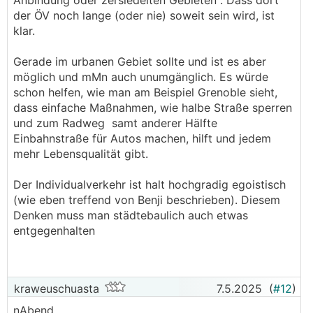
Anbindung oder zersiedelten Gebieten". Dass dort
und Jahrzehnten das
BEV
in allen möglichen
der ÖV noch lange (oder nie) soweit sein wird, ist
Formen (autonom oder manuell) wichtig sein
klar.
wird und nicht so schnell verschwinden wird,
gerade in Gegenden mit schlechter Anbindung
Gerade im urbanen Gebiet sollte und ist es aber
oder zersiedelten Gebieten.
möglich und mMn auch unumgänglich. Es würde
schon helfen, wie man am Beispiel Grenoble sieht,
Nur hoffe ich das nicht.
dass einfache Maßnahmen, wie halbe Straße sperren
und zum Radweg samt anderer Hälfte
Der Mensch muss endlich aufhören, Städte für
Einbahnstraße für Autos machen, hilft und jedem
Autos zu bauen. Städte sind eigentlich
mehr Lebensqualität gibt.
prädestiniert als Autofreie Zonen. In einer idealen
Welt würde das
BEV
schnell von einem guten,
Der Individualverkehr ist halt hochgradig egoistisch
soliden und pünktlichen Netz aus Bus und Bahn
(wie eben treffend von Benji beschrieben). Diesem
abgelöst. Nur wird das leider dauern und ich
Denken muss man städtebaulich auch etwas
werd's nicht mehr erleben. Wär (für mich halt)
entgegenhalten
der logische Schritt, weg vom egoistischen
Individualverkehr und hin zu einem gemeinsamen
Massentransport
───────────────
kraweuschuasta
7.5.2025
(
#12
)
nAbend
Aber was will ich einen ÖV in einem Dorf mit