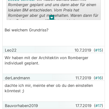
Romberger geplant und uns dann aber für einen
lokalen BM entschieden. Vom Preis hat
Romberger aber gut mitgehalten. Waren dann für
.
.
den Rohbau nur ca. 10k Unterschied ...
Bei welchem Grundriss?
Wenn ich den BM nicht persönlich gut gekannt
hätte und gewusst hätte wie er arbeitet wärs
Romberger geworden
Leo22
10.7.2019
(
#15
)
Wir haben mit der Architektin von Romberger
individuell geplant.
derLandmann
11.7.2019
(
#16
)
dachte ich mir, meinte eher ob du den einstellen
könntest ;)
Bauvorhaben2019
17.7.2019
(
#17
)