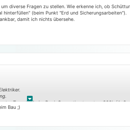
m diverse Fragen zu stellen. Wie erkenne ich, ob Schüttun
 hinterfüllen" (beim Punkt "Erd und Sicherungsarbeiten").
ankbar, damit ich nichts übersehe.
lektriker.
ng.
.
.
m unter Terrasse beim Pool. Gesamtkosten etwa 800k (Auße
eim Bau ;)