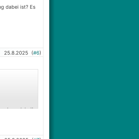
g dabei ist? Es
25.8.2025
(
#6
)
nanlage dabei).