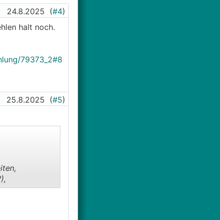
24.8.2025
(
#4
)
hlen halt noch.
ehlung/79373_2#8
25.8.2025
(
#5
)
iten,
),
rich (vermutlich