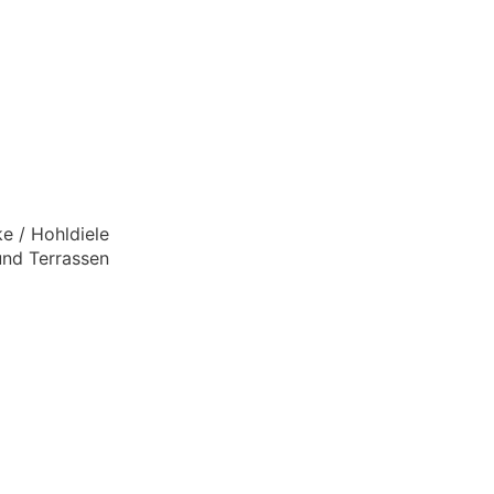
üst vermutlich auch außen?) dabei und da würde ich sagen
acht.
der Innenausbau, denn hier gibt es eben beide Richtungen.
n geschockt, vom Preis allgemein und auch was manche ver
 was es ging, nur so viel die Angebote streuten von 10k€-3
s unten.
e / Hohldiele
und Terrassen