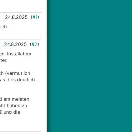
24.8.2025
(
#1
)
el).
24.8.2025
(
#2
)
, Installateur
ter.
ch (vermutlich
s dies deutlich
nd am meisten
cht haben zu
€ und die