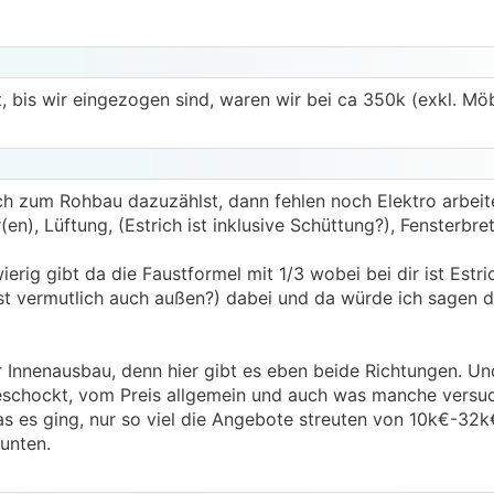
 bis wir eingezogen sind, waren wir bei ca 350k (exkl. Möb
h zum Rohbau dazuzählst, dann fehlen noch Elektro arbeiten
en), Lüftung, (Estrich ist inklusive Schüttung?), Fensterbret
erig gibt da die Faustformel mit 1/3 wobei bei dir ist Estri
t vermutlich auch außen?) dabei und da würde ich sagen da
r Innenausbau, denn hier gibt es eben beide Richtungen. U
geschockt, vom Preis allgemein und auch was manche versu
as es ging, nur so viel die Angebote streuten von 10k€-32k
unten.