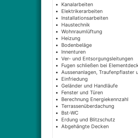
auch Schüttung) Putz (wegen Ger
Kanalarbeiten
deutlich mehr wie 50.000€ aus m
Elektrikerarbeiten
Installationsarbeiten
Was dann extrem streut ist eher 
Haustechnik
war ich von den Tischlerarbeite
Wohnraumlüftung
verlangen, ich sag jetzt nicht um
Heizung
meisten waren eher oben dabei al
Bodenbeläge
Innenturen
Ver- und Entsorgungsleitungen
Fugen schließen bei Elementdeck
Aussenanlagen, Traufenpflaster 
Einfriedung
Geländer und Handläufe
Fenster und Türen
Berechnung Energiekennzahl
Terrassenüberdachung
Bst-WC
Erdung und Blitzschutz
Abgehängte Decken