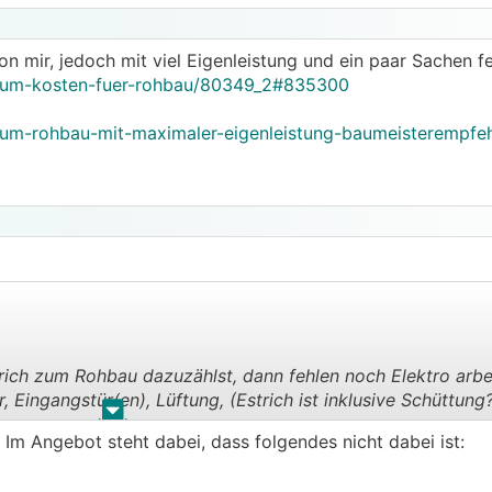
n mir, jedoch mit viel Eigenleistung und ein paar Sachen fe
orum-kosten-fuer-rohbau/80349_2#835300
orum-rohbau-mit-maximaler-eigenleistung-baumeisterempf
ich zum Rohbau dazuzählst, dann fehlen noch Elektro arbe
r, Eingangstür(en), Lüftung, (Estrich ist inklusive Schüttung?
.
.
 Im Angebot steht dabei, dass folgendes nicht dabei ist:
wierig gibt da die Faustformel mit 1/3 wobei bei dir ist Est