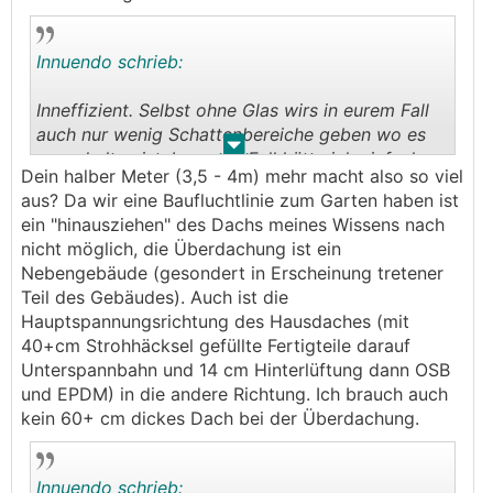
ohne Überglas Beschattung nicht über den
Frühling/Sommer/Herbst.
Innuendo schrieb:
Inneffizient. Selbst ohne Glas wirs in eurem Fall
auch nur wenig Schattenbereiche geben wo es
.
.
auszuhalten ist. In eurem Fall hätte ich einfach
Dein halber Meter (3,5 - 4m) mehr macht also so viel
dass Flachdach weiter rausgezogen. Wär dann
aus? Da wir eine Baufluchtlinie zum Garten haben ist
auch mehr PV möglich und wahrscheinlich
ein "hinausziehen" des Dachs meines Wissens nach
weniger Aufwand/Kosten als jetzt im Nachhinein.
nicht möglich, die Überdachung ist ein
😬
Nebengebäude (gesondert in Erscheinung tretener
Teil des Gebäudes). Auch ist die
Hauptspannungsrichtung des Hausdaches (mit
40+cm Strohhäcksel gefüllte Fertigteile darauf
Unterspannbahn und 14 cm Hinterlüftung dann OSB
und EPDM) in die andere Richtung. Ich brauch auch
kein 60+ cm dickes Dach bei der Überdachung.
Innuendo schrieb: