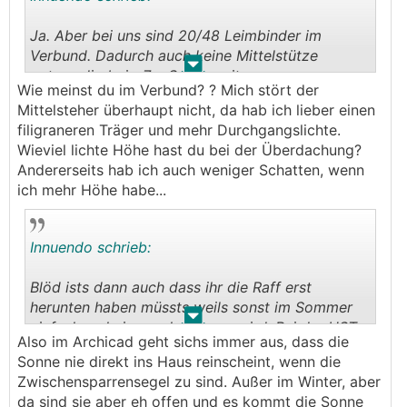
Ja. Aber bei uns sind 20/48 Leimbinder im
Verbund. Dadurch auch keine Mittelstütze
.
.
notwendig bei >7m Spannweite.
Wie meinst du im Verbund? ? Mich stört der
Mittelsteher überhaupt nicht, da hab ich lieber einen
filigraneren Träger und mehr Durchgangslichte.
Wieviel lichte Höhe hast du bei der Überdachung?
Andererseits hab ich auch weniger Schatten, wenn
ich mehr Höhe habe...
Innuendo schrieb:
Blöd ists dann auch dass ihr die Raff erst
herunten haben müssts weils sonst im Sommer
.
.
einfach zu heiss auch drinnen wird. Bei der
HST
Also im Archicad geht sichs immer aus, dass die
dann nervig... Ohne Glas erspart man sich dann
Sonne nie direkt ins Haus reinscheint, wenn die
einiges an Nerven und andere Problematik. Also
Zwischensparrensegel zu sind. Außer im Winter, aber
dass mit dem Glas unbedingt genau überdenken!
da sind sie aber eh offen und es kommt die Sonne