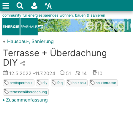
«
Hausbau-, Sanierung
Terrasse + Überdachung
DIY
12.5.2022
-11.7.2024
51
14
10
brettsperrholz
diy
faq
holzbau
holzterrasse
terrassenüberdachung
Zusammenfassung