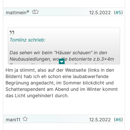
mattmein
12.5.2022
(
#5
)
Tomlinz schrieb:
Das sehen wir beim "Häuser schauen" in den
Neubausiedlungen, wo die betonierte z.b.3x4m
.
.
Terrassenüberdachung einen Schatten in den
Hm ja stimmt, also auf der Westseite (links in den
Nachbargarten spendet aber nicht dort wo man
Bildern) hab ich eh schon eine laubabwerfende
sitzt.
Begrünung angedacht, im Sommer blickdicht und
Schattenspendent am Abend und im Winter kommt
Eine Lösung die uns gut gefällt:
das Licht ungehindert durch.
Senkrechtmarkisen (zipscreen). Gibts in allen
Farben, Qualitätsstufen (Sturmfest) und
Durchlässigkeit (von reinem UV-Schutz bis hin zu
absolutem Sichtschutz auch bei Nacht und allem
mani11
12.5.2022
(
#6
)
dazwischen)
https://www.energiesparhaus.at/forum-senkrecht