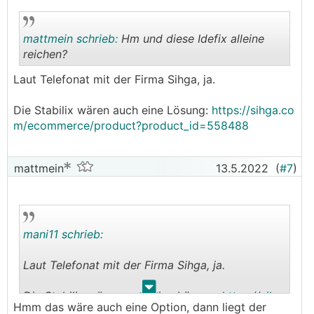
markise/58024_1
mattmein schrieb:
Hm und diese Idefix alleine
reichen?
Laut Telefonat mit der Firma Sihga, ja.
.
.
Die Stabilix wären auch eine Lösung:
https://sihga.co
m/ecommerce/product?product_id=558488
mattmein
13.5.2022
(
#7
)
mani11 schrieb:
Laut Telefonat mit der Firma Sihga, ja.
.
.
Die Stabilix wären auch eine Lösung:
https://sihg
Hmm das wäre auch eine Option, dann liegt der
a.com/ecommerce/product?product_id=558488