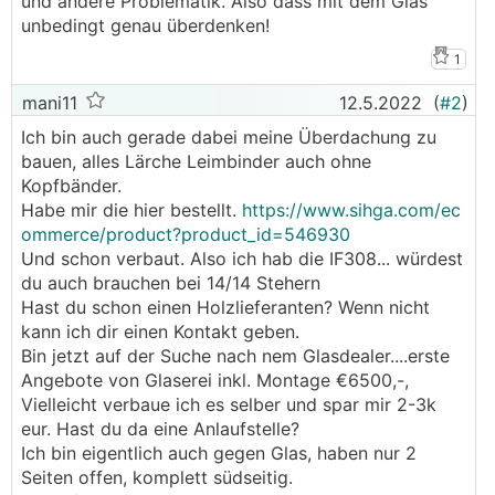
und andere Problematik. Also dass mit dem Glas
unbedingt genau überdenken!
1
mani11
12.5.2022
(
#2
)
Ich bin auch gerade dabei meine Überdachung zu
bauen, alles Lärche Leimbinder auch ohne
Kopfbänder.
Habe mir die hier bestellt.
https://www.sihga.com/ec
ommerce/product?product_id=546930
Und schon verbaut. Also ich hab die IF308... würdest
du auch brauchen bei 14/14 Stehern
Hast du schon einen Holzlieferanten? Wenn nicht
kann ich dir einen Kontakt geben.
Bin jetzt auf der Suche nach nem Glasdealer....erste
Angebote von Glaserei inkl. Montage €6500,-,
Vielleicht verbaue ich es selber und spar mir 2-3k
eur. Hast du da eine Anlaufstelle?
Ich bin eigentlich auch gegen Glas, haben nur 2
Seiten offen, komplett südseitig.