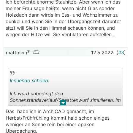
Ich befürchte enorme Stauhitze. Aber wenn ich das
meiner Frau sage heißts: wenn nicht Glas sonder
Holzdach dann wirds Im Ess- und Wohnzimmer zu
dunkel und wenn Sie in der Übergangszeit darunter
sitzt will Sie in den Himmel schauen können, und
wegen der Hitze will Sie Ventilatoren aufstellen...
mattmein
12.5.2022
(
#3
)
Innuendo schrieb:
Ich würd unbedingt den
Sonnenstandsverlauf/Schattenwurf simulieren. Im
.
.
Endeffekt wirst dann komplett auf Glas
Das habe ich in ArchiCAD gemacht, im
verzichten. Hatten genau die Selbe Entscheidung
Herbst/Frühfrühling kommt hald schon einiges
hinter uns. Tiefstehende Sonne in den kalten
weniger an Sonne rein bei einer opaken
Monaten bringt genug solare Gewinne selbst bei
Überdachung.
unsrer 4m Überdachung. Ansonsten kommt man