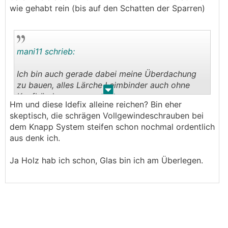
wie gehabt rein (bis auf den Schatten der Sparren)
mani11 schrieb:
Ich bin auch gerade dabei meine Überdachung
zu bauen, alles Lärche Leimbinder auch ohne
.
.
Kopfbänder.
Hm und diese Idefix alleine reichen? Bin eher
Habe mir die hier bestellt.
https://www.sihga.co
skeptisch, die schrägen Vollgewindeschrauben bei
m/ecommerce/product?product_id=546930
dem Knapp System steifen schon nochmal ordentlich
Und schon verbaut. Also ich hab die IF308...
aus denk ich.
würdest du auch brauchen bei 14/14 Stehern
Hast du schon einen Holzlieferanten? Wenn nicht
Ja Holz hab ich schon, Glas bin ich am Überlegen.
kann ich dir einen Kontakt geben.
Bin jetzt auf der Suche nach nem
Glasdealer....erste Angebote von Glaserei inkl.
Montage €6500,-, Vielleicht verbaue ich es
selber und spar mir 2-3k eur. Hast du da eine
Anlaufstelle?