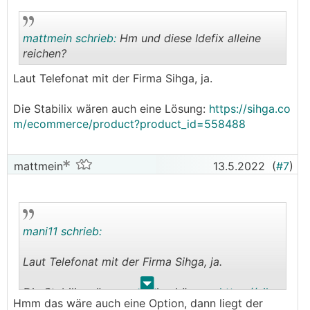
markise/58024_1
mattmein schrieb:
Hm und diese Idefix alleine
reichen?
Laut Telefonat mit der Firma Sihga, ja.
.
.
Die Stabilix wären auch eine Lösung:
https://sihga.co
m/ecommerce/product?product_id=558488
mattmein
13.5.2022
(
#7
)
mani11 schrieb:
Laut Telefonat mit der Firma Sihga, ja.
.
.
Die Stabilix wären auch eine Lösung:
https://sihg
Hmm das wäre auch eine Option, dann liegt der
a.com/ecommerce/product?product_id=558488