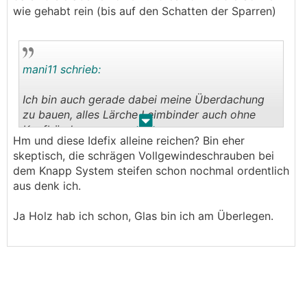
wie gehabt rein (bis auf den Schatten der Sparren)
mani11 schrieb:
Ich bin auch gerade dabei meine Überdachung
zu bauen, alles Lärche Leimbinder auch ohne
.
.
Kopfbänder.
Hm und diese Idefix alleine reichen? Bin eher
Habe mir die hier bestellt.
https://www.sihga.co
skeptisch, die schrägen Vollgewindeschrauben bei
m/ecommerce/product?product_id=546930
dem Knapp System steifen schon nochmal ordentlich
Und schon verbaut. Also ich hab die IF308...
aus denk ich.
würdest du auch brauchen bei 14/14 Stehern
Hast du schon einen Holzlieferanten? Wenn nicht
Ja Holz hab ich schon, Glas bin ich am Überlegen.
kann ich dir einen Kontakt geben.
Bin jetzt auf der Suche nach nem
Glasdealer....erste Angebote von Glaserei inkl.
Montage €6500,-, Vielleicht verbaue ich es
selber und spar mir 2-3k eur. Hast du da eine
Anlaufstelle?