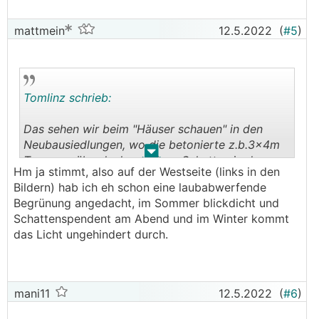
mattmein
12.5.2022
(
#5
)
Tomlinz schrieb:
Das sehen wir beim "Häuser schauen" in den
Neubausiedlungen, wo die betonierte z.b.3x4m
.
.
Terrassenüberdachung einen Schatten in den
Hm ja stimmt, also auf der Westseite (links in den
Nachbargarten spendet aber nicht dort wo man
Bildern) hab ich eh schon eine laubabwerfende
sitzt.
Begrünung angedacht, im Sommer blickdicht und
Schattenspendent am Abend und im Winter kommt
Eine Lösung die uns gut gefällt:
das Licht ungehindert durch.
Senkrechtmarkisen (zipscreen). Gibts in allen
Farben, Qualitätsstufen (Sturmfest) und
Durchlässigkeit (von reinem UV-Schutz bis hin zu
absolutem Sichtschutz auch bei Nacht und allem
mani11
12.5.2022
(
#6
)
dazwischen)
https://www.energiesparhaus.at/forum-senkrecht