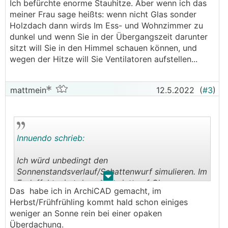
Ich befürchte enorme Stauhitze. Aber wenn ich das
meiner Frau sage heißts: wenn nicht Glas sonder
Holzdach dann wirds Im Ess- und Wohnzimmer zu
dunkel und wenn Sie in der Übergangszeit darunter
sitzt will Sie in den Himmel schauen können, und
wegen der Hitze will Sie Ventilatoren aufstellen...
mattmein
12.5.2022
(
#3
)
Innuendo schrieb:
Ich würd unbedingt den
Sonnenstandsverlauf/Schattenwurf simulieren. Im
.
.
Endeffekt wirst dann komplett auf Glas
Das habe ich in ArchiCAD gemacht, im
verzichten. Hatten genau die Selbe Entscheidung
Herbst/Frühfrühling kommt hald schon einiges
hinter uns. Tiefstehende Sonne in den kalten
weniger an Sonne rein bei einer opaken
Monaten bringt genug solare Gewinne selbst bei
Überdachung.
unsrer 4m Überdachung. Ansonsten kommt man