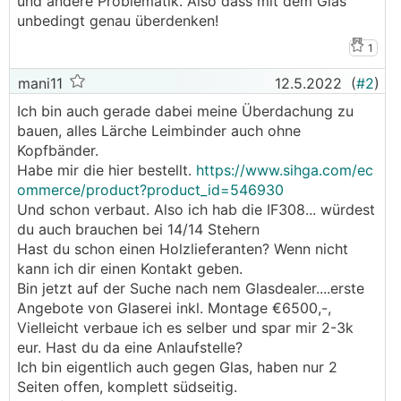
und andere Problematik. Also dass mit dem Glas
unbedingt genau überdenken!
1
mani11
12.5.2022
(
#2
)
Ich bin auch gerade dabei meine Überdachung zu
bauen, alles Lärche Leimbinder auch ohne
Kopfbänder.
Habe mir die hier bestellt.
https://www.sihga.com/ec
ommerce/product?product_id=546930
Und schon verbaut. Also ich hab die IF308... würdest
du auch brauchen bei 14/14 Stehern
Hast du schon einen Holzlieferanten? Wenn nicht
kann ich dir einen Kontakt geben.
Bin jetzt auf der Suche nach nem Glasdealer....erste
Angebote von Glaserei inkl. Montage €6500,-,
Vielleicht verbaue ich es selber und spar mir 2-3k
eur. Hast du da eine Anlaufstelle?
Ich bin eigentlich auch gegen Glas, haben nur 2
Seiten offen, komplett südseitig.