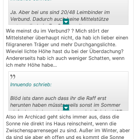
Ja. Aber bei uns sind 20/48 Leimbinder im
Verbund. Dadurch auch keine Mittelstütze
.
.
notwendig bei >7m Spannweite.
Wie meinst du im Verbund? ? Mich stört der
Mittelsteher überhaupt nicht, da hab ich lieber einen
filigraneren Träger und mehr Durchgangslichte.
Wieviel lichte Höhe hast du bei der Überdachung?
Andererseits hab ich auch weniger Schatten, wenn
ich mehr Höhe habe...
Innuendo schrieb:
Blöd ists dann auch dass ihr die Raff erst
herunten haben müssts weils sonst im Sommer
.
.
einfach zu heiss auch drinnen wird. Bei der
HST
Also im Archicad geht sichs immer aus, dass die
dann nervig... Ohne Glas erspart man sich dann
Sonne nie direkt ins Haus reinscheint, wenn die
einiges an Nerven und andere Problematik. Also
Zwischensparrensegel zu sind. Außer im Winter, aber
dass mit dem Glas unbedingt genau überdenken!
da sind sie aber eh offen und es kommt die Sonne