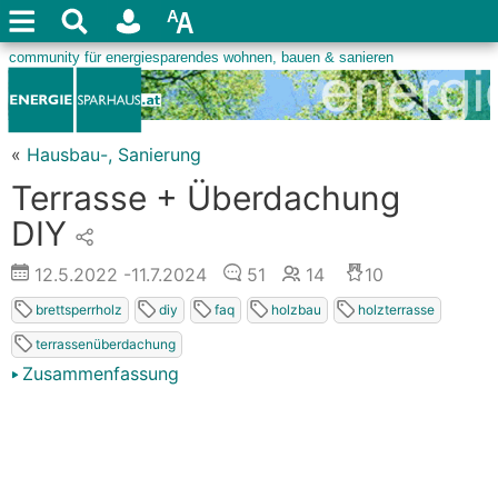
«
Hausbau-, Sanierung
Terrasse + Überdachung
DIY
12.5.2022
-11.7.2024
51
14
10
brettsperrholz
diy
faq
holzbau
holzterrasse
terrassenüberdachung
Zusammenfassung