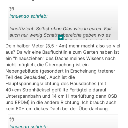
ohne Überglas Beschattung nicht über den
Frühling/Sommer/Herbst.
Innuendo schrieb:
Inneffizient. Selbst ohne Glas wirs in eurem Fall
auch nur wenig Schattenbereiche geben wo es
.
.
auszuhalten ist. In eurem Fall hätte ich einfach
Dein halber Meter (3,5 - 4m) mehr macht also so viel
dass Flachdach weiter rausgezogen. Wär dann
aus? Da wir eine Baufluchtlinie zum Garten haben ist
auch mehr PV möglich und wahrscheinlich
ein "hinausziehen" des Dachs meines Wissens nach
weniger Aufwand/Kosten als jetzt im Nachhinein.
nicht möglich, die Überdachung ist ein
😬
Nebengebäude (gesondert in Erscheinung tretener
Teil des Gebäudes). Auch ist die
Hauptspannungsrichtung des Hausdaches (mit
40+cm Strohhäcksel gefüllte Fertigteile darauf
Unterspannbahn und 14 cm Hinterlüftung dann OSB
und EPDM) in die andere Richtung. Ich brauch auch
kein 60+ cm dickes Dach bei der Überdachung.
Innuendo schrieb: