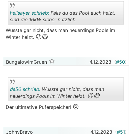
hellsayer schrieb:
Falls du das Pool auch heizt,
sind die 16kW sicher nützlich.
Wusste gar nicht, dass man neuerdings Pools im
😉😆
.
.
Winter heizt.
BungalowImGruen
4.12.2023
(
#50
)
ds50 schrieb:
Wusste gar nicht, dass man
😉😆
neuerdings Pools im Winter heizt.
😲
Der ultimative Puferspeicher!
.
.
JohnyBravo
4.12.2023
(
#51
)