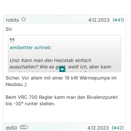
Heizkreis 1
Vorlaufsoll: 29
robits
4.12.2023
(
#41
)
Vorlauf-Ist: 29
Sic
Ich heize mein Haus auf 20 Grad.
wmbettter schrieb:
Bitte geben Sie mir Bescheid, wenn ich weitere
Daten liefern soll.
Und: Kann man den Heizstab einfach
ausschalten? Wie es geht, weiß ich, aber kann
Mir kommt der Verbrauch so extrem hoch vor ...
.
.
das irgendwie problematisch sein?
Sicher. Vor allem mit einer 16 kW Wärmepumpe im
Vielen Dank!
Neubau ;)
Beim VRC 700 Regler kann man den Bivalenzpunkt
bis -30° runter stellen.
ds50
4.12.2023
(
#42
)