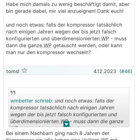
Habe mich damals zu wenig beschäftigt damit, aber
Ich hab aber mit Absicht die kleine
WP
von Nibe
bin gerade dabei, mir viel anzueignen! Dank euch!
mit "nur" 1,5-7,2 kW Leistung genommen - also
eigentlich unterdimensioniert.
und noch etwas: falls der kompressor tatsächlich
nach einigen Jahren wegen der bis jetzt falsch
Bei der jetzigen Kältewelle hab ich den
konfigurierten und überdimensionierten
WP
- muss
Verdichter ab ca. 85 von 120 Hz gesperrt, also
dann die ganze
WP
getauscht werden, oder kann
läuft sie noch sicher nicht Vollgas, und wir haben
man nur den kompressor wechseln?
23,5°C IT (habs a bissl übertrieben). Sie hat seit
2020 nur 470 Starts, der jetzige Takt läuft schon
seit 3 Wochen. Im Mittel hab ich 29h pro Takt -
tomsl
4.12.2023
(
#46
)
bei dir sind es 14 Minuten.
Ich denke du könntest mit einer
WP
mit 6kW
locker durchkommen (bei
LWP
muss man aber
wmbetter schrieb:
und noch etwas: falls der
ein bisschen genauer planen), deswegen sind die
kompressor tatsächlich nach einigen Jahren
16kW leider wirklich Wahnsinn.
wegen der bis jetzt falsch konfigurierten und
überdimensionierten
WP
- muss dann die ganze
.
.
WP
getauscht werden, oder kann man nur den
Bei einem Nachbarn ging nach 8 Jahren der
kompressor wechseln?