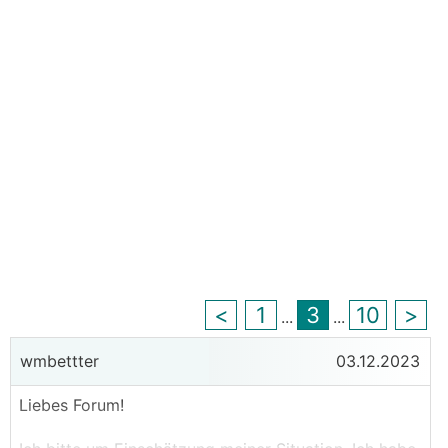
<
1
3
10
>
...
...
wmbettter
03.12.2023
Liebes Forum!