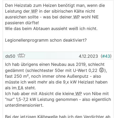
Den Heizstab zum Heizen benötigt man, wenn die
Leistung der
WP
in der sibirischen Kälte nicht
ausreichen sollte - was bei deiner
WP
wohl NIE
passieren dürfte!
Wie das beim Abtauen aussieht weiß ich nicht.
Legionellenprogramm schon deaktiviert?
ds50
4.12.2023
(
#43
)
Ich hab übrigens einen Neubau aus 2019, schlecht
😡
gedämmt (schlechtester 50er mit U-Wert 0,22
),
fast 250 m², noch immer ohne Außenputz - also
müsste ich weit mehr als die 9,x kW Heizlast haben
als im
EA
steht.
Ich hab aber mit Absicht die kleine
WP
von Nibe mit
"nur" 1,5-7,2 kW Leistung genommen - also eigentlich
unterdimensioniert.
Bei der jetzigen Kältewelle hab ich den Verdichter ab