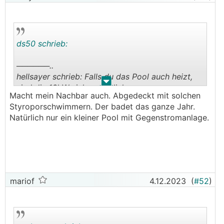
ds50 schrieb:
──────..
hellsayer schrieb: Falls du das Pool auch heizt,
.
.
sind die 16kW sicher nützlich.
Macht mein Nachbar auch. Abgedeckt mit solchen
───────────────
Styroporschwimmern. Der badet das ganze Jahr.
Natürlich nur ein kleiner Pool mit Gegenstromanlage.
Wusste gar nicht, dass man neuerdings Pools im
😉😆
Winter heizt.
mariof
4.12.2023
(
#52
)