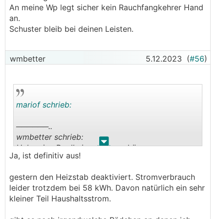
An meine Wp legt sicher kein Rauchfangkehrer Hand
an.
Schuster bleib bei deinen Leisten.
wmbetter
5.12.2023
(
#56
)
mariof schrieb:
──────..
wmbetter schrieb:
.
.
Habe eine Poolheizung daran hängen
Ja, ist definitiv aus!
───────────────
gestern den Heizstab deaktiviert. Stromverbrauch
Kannst nochmal nachschauen dass die
leider trotzdem bei 58 kWh. Davon natürlich ein sehr
Verbindung zum Pool ganz sicher geschlossen
kleiner Teil Haushaltsstrom.
ist? Einfach um sicherzugehen das du nicht im
Winter Wärme im Pool versenkst...