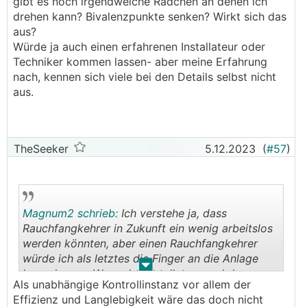
gibt es noch irgendwelche Rädchen an denen ich
drehen kann? Bivalenzpunkte senken? Wirkt sich das
aus?
Würde ja auch einen erfahrenen Installateur oder
Techniker kommen lassen- aber meine Erfahrung
nach, kennen sich viele bei den Details selbst nicht
aus.
TheSeeker
5.12.2023
(
#57
)
Magnum2 schrieb:
Ich verstehe ja, dass
Rauchfangkehrer in Zukunft ein wenig arbeitslos
werden könnten, aber einen Rauchfangkehrer
würde ich als letztes die Finger an die Anlage
.
.
legen lassen. Wenn der Installateur und der
Als unabhängige Kontrollinstanz vor allem der
Inbetriebnehmer des Herstellers es verbockt
Effizienz und Langlebigkeit wäre das doch nicht
haben, dann soll der Rauchfangkehrer es lösen?