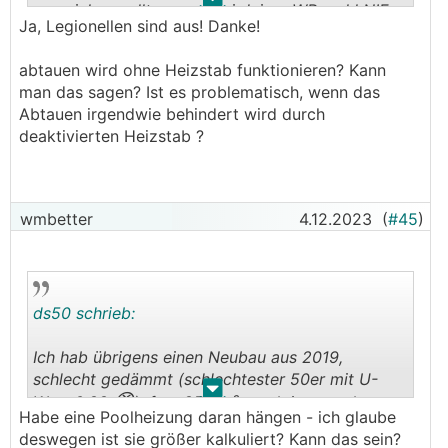
.
.
ausreichen sollte - was bei deiner
WP
wohl NIE
Ja, Legionellen sind aus! Danke!
passieren dürfte!
Wie das beim Abtauen aussieht weiß ich nicht.
abtauen wird ohne Heizstab funktionieren? Kann
man das sagen? Ist es problematisch, wenn das
Legionellenprogramm schon deaktiviert?
Abtauen irgendwie behindert wird durch
deaktivierten Heizstab ?
wmbetter
4.12.2023
(
#45
)
ds50 schrieb:
Ich hab übrigens einen Neubau aus 2019,
schlecht gedämmt (schlechtester 50er mit U-
.
.
😡
Wert 0,22
), fast 250 m², noch immer ohne
Habe eine Poolheizung daran hängen - ich glaube
Außenputz - also müsste ich weit mehr als die
deswegen ist sie größer kalkuliert? Kann das sein?
9,x kW Heizlast haben als im
EA
steht.