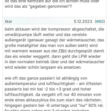
Ist das eine Kennzahl auf die ich achten muss oder
wird das als "gegeben genommen"?
tksr
5.12.2023
(
#60
)
beim abtauen wird der kompressor abgeschaltet, die
umwälzpumpe läuft weiter und das vereiste
außengerät (genauer gesagt der wärmetauscher, das
große metallgitter das man von außen sieht) wird
mit warmem wasser aus der
FBH
durchgespült damit
das eis wieder weggeht. dann geht die LPW wieder
in den normalen betrieb über und der wärmetauscher
wird wieder schön langsam eis ansetzen.
wie oft das ganze passiert ist abhängig von
außentemperatur und luftfeuchtigkeit - am öftesten
passierts bei mir bei -2 bis +3 grad und hoher
luftfeuchtigkeit. da vergeht oft nur 40 minuten vom
ende eines abtauzyklus bis zum start des nächsten.
hingegen gestern bei -6 untertags und "nur" 80% rel.
feuchte gings schon mal 3 stunden zwischen