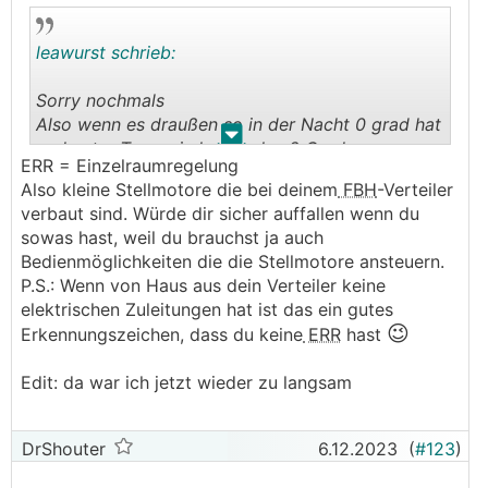
leawurst schrieb:
Sorry nochmals
Also wenn es draußen so in der Nacht 0 grad hat
.
.
und unter Tags wie heute plus 2 Grad
ERR = Einzelraumregelung
Ich eine gutes isoliertes Haus habe wie
Also kleine Stellmotore die bei deinem
FBH
-Verteiler
geschrieben und 130 m2 Wohnfläche
verbaut sind. Würde dir sicher auffallen wenn du
Wie hochsollte der Verbrauch an solchen Tagen
sowas hast, weil du brauchst ja auch
sein???
Bedienmöglichkeiten die die Stellmotore ansteuern.
P.S.: Wenn von Haus aus dein Verteiler keine
Und was heißt EER und EFH??
elektrischen Zuleitungen hat ist das ein gutes
😉
Erkennungszeichen, dass du keine
ERR
hast
Danke für die Hilfe
lg
Edit: da war ich jetzt wieder zu langsam
Jürgen
DrShouter
6.12.2023
(
#123
)