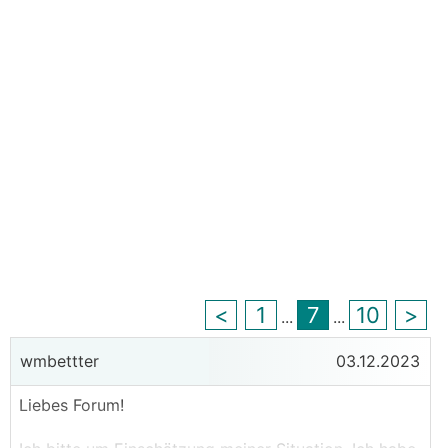
<
1
7
10
>
...
...
wmbettter
03.12.2023
Liebes Forum!