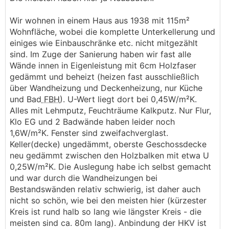
Wir wohnen in einem Haus aus 1938 mit 115m²
Wohnfläche, wobei die komplette Unterkellerung und
einiges wie Einbauschränke etc. nicht mitgezählt
sind. Im Zuge der Sanierung haben wir fast alle
Wände innen in Eigenleistung mit 6cm Holzfaser
gedämmt und beheizt (heizen fast ausschließlich
über Wandheizung und Deckenheizung, nur Küche
und Bad
FBH
). U-Wert liegt dort bei 0,45W/m²K.
Alles mit Lehmputz, Feuchträume Kalkputz. Nur Flur,
Klo EG und 2 Badwände haben leider noch
1,6W/m²K. Fenster sind zweifachverglast.
Keller(decke) ungedämmt, oberste Geschossdecke
neu gedämmt zwischen den Holzbalken mit etwa U
0,25W/m²K. Die Auslegung habe ich selbst gemacht
und war durch die Wandheizungen bei
Bestandswänden relativ schwierig, ist daher auch
nicht so schön, wie bei den meisten hier (kürzester
Kreis ist rund halb so lang wie längster Kreis - die
meisten sind ca. 80m lang). Anbindung der HKV ist