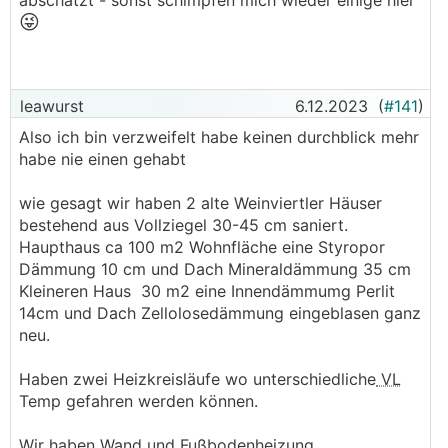
abschätzt - sonst schimpfen mich wieder einige hier
etwas verschreckend, aber in der Realität sind
😜
das wohl die Top 1%, die sich überhaupt mit der
WP
bereits in der Planung befassen. Deshalb
dachte ich, ich poste mal meine Nicht-
Hochglanz-Werte.
leawurst
6.12.2023
(
#141
)
Also ich bin verzweifelt habe keinen durchblick mehr
habe nie einen gehabt
wie gesagt wir haben 2 alte Weinviertler Häuser
bestehend aus Vollziegel 30-45 cm saniert.
Haupthaus ca 100 m2 Wohnfläche eine Styropor
Dämmung 10 cm und Dach Mineraldämmung 35 cm
Kleineren Haus 30 m2 eine Innendämmumg Perlit
14cm und Dach Zellolosedämmung eingeblasen ganz
neu.
Haben zwei Heizkreisläufe wo unterschiedliche
VL
Temp gefahren werden können.
Wir haben Wand und Fußbodenheizung.