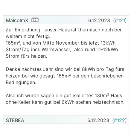
Heizkreis 1
Vorlaufsoll: 29
MalcolmX
6.12.2023
(
#121
)
Vorlauf-Ist: 29
Zur Einordnung, unser Haus ist thermisch noch bei
weitem nicht fertig.
Ich heize mein Haus auf 20 Grad.
165m², und von Mitte November bis jetzt 13kWh
Strom/Tag incl. Warmwasser, also rund 11-12kWh
Bitte geben Sie mir Bescheid, wenn ich weitere
Strom fürs heizen.
Daten liefern soll.
Denke nächstes Jahr sind wir bei 8kWh pro Tag fürs
Mir kommt der Verbrauch so extrem hoch vor ...
heizen bei wie gesagt 165m² bei den beschriebenen
Bedingungen.
Vielen Dank!
Also ich würde sagen ein gut isoliertes 130m² Haus
ohne Keller kann gut bei 6kWh stehen heiztechnisch.
STEBEA
6.12.2023
(
#122
)