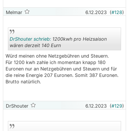
Unser Haus ist etwas grösser und kälterer
Standort (OÖ vs Burgenland) - deine Werte
Melmar
6.12.2023
(
#128
)
sollten daher etwas besser sein.
Wenn sich bei uns im Mittel <10kwh für Heizung
+ Warmwasser ausgeht bin ich doch mehr als
DrShouter schrieb:
1200kwh pro Heizsaison
zufrieden. 1200kwh pro Heizsaison wären derzeit
wären derzeit 140 Eurn
140 Eurn - das habe ich in Wien für eine 60m2
Wohnung im Monat! bezahlt.
Würd meinen ohne Netzgebühren und Steuern.
.
.
Für 1200 kwh zahle ich momentan knapp 180
Euronen nur an Netzgebühren und Steuern und für
die reine Energie 207 Euronen. Somit 387 Euronen.
Brutto natürlich.
DrShouter
6.12.2023
(
#129
)