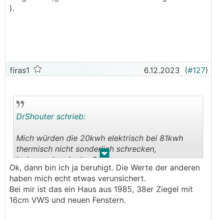
).
Denke nächstes Jahr sind wir bei 8kWh pro Tag
fürs heizen bei wie gesagt 165m² bei den
beschriebenen Bedingungen.
Also ich würde sagen ein gut isoliertes 130m²
firas1
6.12.2023
(
#127
)
Haus ohne Keller kann gut bei 6kWh stehen
heiztechnisch.
───────────────
DrShouter schrieb:
Das sollte hinkommen.
Mich würden die 20kwh elektrisch bei 81kwh
Heizung + Warmwasser:
thermisch nicht sonderlich schrecken,
Oktober: 2,38kwh/Tag Strom bei 13kwh/Tag
.
.
insbesondere in der Sanierung.
thermisch
Ok, dann bin ich ja beruhigt. Die Werte der anderen
November: 7,46kwh/Tag Strom bei
haben mich echt etwas verunsichert.
43,46kwh/Tag thermisch
Bei mir ist das ein Haus aus 1985, 38er Ziegel mit
Dezember: 12,2kwh/Tag Strom bei 61,66kwh/Tag
16cm VWS und neuen Fenstern.
thermisch