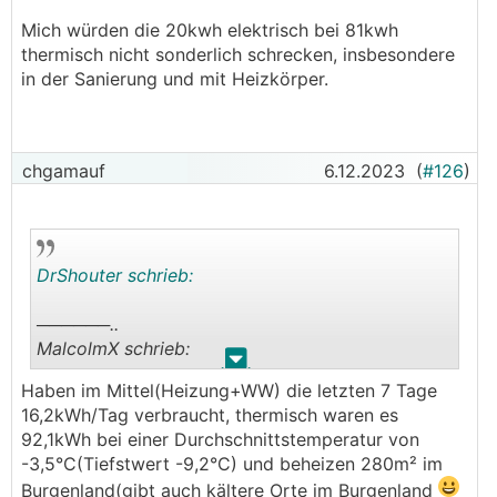
Mich würden die 20kwh elektrisch bei 81kwh
thermisch nicht sonderlich schrecken, insbesondere
in der Sanierung und mit Heizkörper.
chgamauf
6.12.2023
(
#126
)
DrShouter schrieb:
──────..
MalcolmX schrieb:
.
.
Haben im Mittel(Heizung+WW) die letzten 7 Tage
Zur Einordnung, unser Haus ist thermisch noch
16,2kWh/Tag verbraucht, thermisch waren es
bei weitem nicht fertig.
92,1kWh bei einer Durchschnittstemperatur von
165m², und von Mitte November bis jetzt 13kWh
-3,5°C(Tiefstwert -9,2°C) und beheizen 280m² im
Strom/Tag incl. Warmwasser, also rund 11-12kWh
Burgenland(gibt auch kältere Orte im Burgenland
Strom fürs heizen.