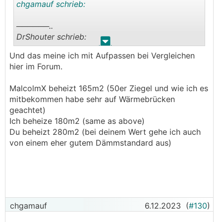
chgamauf schrieb:
──────..
DrShouter schrieb:
.
.
Und das meine ich mit Aufpassen bei Vergleichen
──────..
hier im Forum.
MalcolmX schrieb:
MalcolmX beheizt 165m2 (50er Ziegel und wie ich es
Zur Einordnung, unser Haus ist thermisch noch
mitbekommen habe sehr auf Wärmebrücken
bei weitem nicht fertig.
geachtet)
165m², und von Mitte November bis jetzt 13kWh
Ich beheize 180m2 (same as above)
Strom/Tag incl. Warmwasser, also rund 11-12kWh
Du beheizt 280m2 (bei deinem Wert gehe ich auch
Strom fürs heizen.
von einem eher gutem Dämmstandard aus)
Denke nächstes Jahr sind wir bei 8kWh pro Tag
fürs heizen bei wie gesagt 165m² bei den
beschriebenen Bedingungen.
Also ich würde sagen ein gut isoliertes 130m²
chgamauf
6.12.2023
(
#130
)
Haus ohne Keller kann gut bei 6kWh stehen