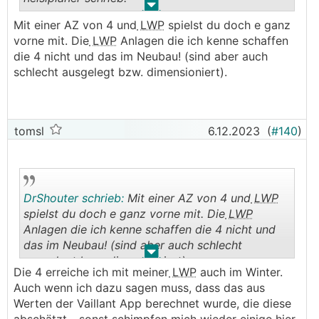
.
.
Mit einer AZ von 4 und
LWP
spielst du doch e ganz
und vor allem werden hier Werte von
vorne mit. Die
LWP
Anlagen die ich kenne schaffen
Erdwärmegeräten und Luftwärmepumpen
die 4 nicht und das im Neubau! (sind aber auch
durcheinandergewirbelt.
schlecht ausgelegt bzw. dimensioniert).
Wenn hier jemand seine Werte preisgibt dann
sollte definitiv der Typus auch preisgegeben
werden - sonst bekommen einige einen
Herzinfarkt
tomsl
6.12.2023
(
#140
)
───────────────
Das stimmt, ich hatte auch ein Weilchen überlegt,
ob ich meine Werte überhaupt posten soll. Was
DrShouter schrieb:
Mit einer AZ von 4 und
LWP
ich damit aber sagen wollte: Am wichtigsten ist
spielst du doch e ganz vorne mit. Die
LWP
es, sich mit der
WP
zu befassen und die
Anlagen die ich kenne schaffen die 4 nicht und
Einstellungen (so unterschiedlich umfangreich die
das im Neubau! (sind aber auch schlecht
Möglichkeiten auch je nach Hersteller auch sind)
.
.
ausgelegt bzw. dimensioniert).
zu optimieren bzw. das System zu verstehen. Da
Die 4 erreiche ich mit meiner
LWP
auch im Winter.
kann man viel verbessern, auch wenn
Auch wenn ich dazu sagen muss, dass das aus
Planungsmängel vorhanden sind. Ich empfinde
Werten der Vaillant App berechnet wurde, die diese
auch die extrem guten Zahlen hier manchmal als