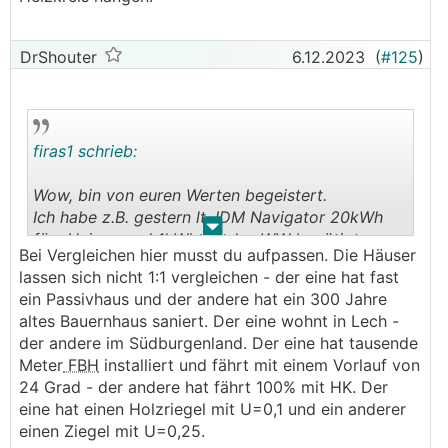
DrShouter
6.12.2023
(
#125
)
firas1 schrieb:
Wow, bin von euren Werten begeistert.
Ich habe z.B. gestern lt. IDM Navigator 20kWh
.
.
fürs Heizen und 1kWh für das
WW
benötigt.
Bei Vergleichen hier musst du aufpassen. Die Häuser
(Wärmemenge: 81/3)
lassen sich nicht 1:1 vergleichen - der eine hat fast
Ist mein Haus somit energietechnisch schlecht
ein Passivhaus und der andere hat ein 300 Jahre
trotz kompletter Sanierung?
altes Bauernhaus saniert. Der eine wohnt in Lech -
Ich beheize damit 150qm Wohnbereich und 80qm
der andere im Südburgenland. Der eine hat tausende
Keller. Im Wohnbereich haben wir ca. 22-23°, je
Meter
FBH
installiert und fährt mit einem Vorlauf von
nach Raum und im Keller 19°. Mehr sind hier leider
24 Grad - der andere hat fährt 100% mit HK. Der
kaum möglich, da wir damals im Keller keine
FBH
eine hat einen Holzriegel mit U=0,1 und ein anderer
verlegt haben sondern nur 3 Stk. Heizkörper
einen Ziegel mit U=0,25.
welche an dem Heizkreis hängen.