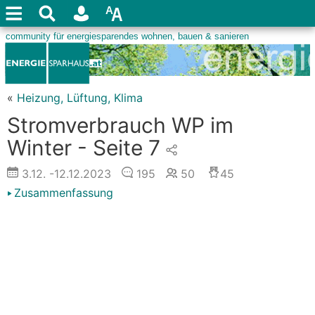
«
Heizung, Lüftung, Klima
Stromverbrauch WP im
Winter - Seite 7
3.12.
-12.12.2023
195
50
45
Zusammenfassung