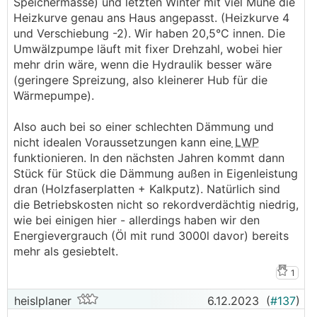
Speichermasse) und letzten Winter mit viel Mühe die
Heizkurve genau ans Haus angepasst. (Heizkurve 4
und Verschiebung -2). Wir haben 20,5°C innen. Die
Umwälzpumpe läuft mit fixer Drehzahl, wobei hier
mehr drin wäre, wenn die Hydraulik besser wäre
(geringere Spreizung, also kleinerer Hub für die
Wärmepumpe).
Also auch bei so einer schlechten Dämmung und
nicht idealen Voraussetzungen kann eine
LWP
funktionieren. In den nächsten Jahren kommt dann
Stück für Stück die Dämmung außen in Eigenleistung
dran (Holzfaserplatten + Kalkputz). Natürlich sind
die Betriebskosten nicht so rekordverdächtig niedrig,
wie bei einigen hier - allerdings haben wir den
Energievergrauch (Öl mit rund 3000l davor) bereits
mehr als gesiebtelt.
1
heislplaner
6.12.2023
(
#137
)