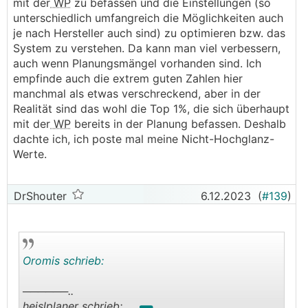
mit der
WP
zu befassen und die Einstellungen (so
Herzinfarkt
unterschiedlich umfangreich die Möglichkeiten auch
je nach Hersteller auch sind) zu optimieren bzw. das
System zu verstehen. Da kann man viel verbessern,
auch wenn Planungsmängel vorhanden sind. Ich
empfinde auch die extrem guten Zahlen hier
manchmal als etwas verschreckend, aber in der
Realität sind das wohl die Top 1%, die sich überhaupt
mit der
WP
bereits in der Planung befassen. Deshalb
dachte ich, ich poste mal meine Nicht-Hochglanz-
Werte.
DrShouter
6.12.2023
(
#139
)
Oromis schrieb:
──────..
heislplaner schrieb: