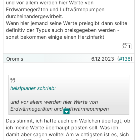
und vor allem werden hier Werte von
Erdwärmegeräten und Luftwärmepumpen
durcheinandergewirbelt.
Wenn hier jemand seine Werte preisgibt dann sollte
definitiv der Typus auch preisgegeben werden -
sonst bekommen einige einen Herzinfarkt
1
Oromis
6.12.2023
(
#138
)
heislplaner schrieb:
und vor allem werden hier Werte von
Erdwärmegeräten und Luftwärmepumpen
.
.
durcheinandergewirbelt.
Das stimmt, ich hatte auch ein Weilchen überlegt, ob
Wenn hier jemand seine Werte preisgibt dann
ich meine Werte überhaupt posten soll. Was ich
sollte definitiv der Typus auch preisgegeben
damit aber sagen wollte: Am wichtigsten ist es, sich
werden - sonst bekommen einige einen