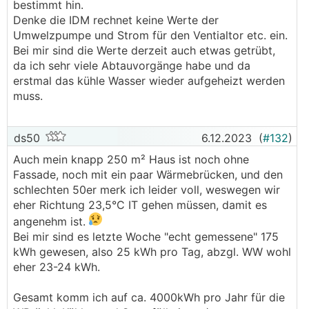
bestimmt hin.
Wohnung im Monat! bezahlt.
Denke die IDM rechnet keine Werte der
Bei Vergleichen hier musst du aufpassen. Die
───────────────
Umwelzpumpe und Strom für den Ventialtor etc. ein.
Häuser lassen sich nicht 1:1 vergleichen - der eine
Bei mir sind die Werte derzeit auch etwas getrübt,
hat fast ein Passivhaus und der andere hat ein
Haben im Mittel(Heizung+WW) die letzten 7 Tage
da ich sehr viele Abtauvorgänge habe und da
300 Jahre altes Bauernhaus saniert. Der eine
16,2kWh/Tag verbraucht, thermisch waren es
erstmal das kühle Wasser wieder aufgeheizt werden
wohnt in Lech - der andere im Südburgenland.
92,1kWh bei einer Durchschnittstemperatur von
muss.
Der eine hat tausende Meter
FBH
installiert und
-3,5°C(Tiefstwert -9,2°C) und beheizen 280m²
fährt mit einem Vorlauf von 24 Grad - der andere
im Burgenland(gibt auch kältere Orte im
hat fährt 100% mit HK. Der eine hat einen
Burgenland ).
ds50
6.12.2023
(
#132
)
Holzriegel mit U=0,1 und ein anderer einen Ziegel
mit U=0,25.
Auch mein knapp 250 m² Haus ist noch ohne
Fassade, noch mit ein paar Wärmebrücken, und den
Mich würden die 20kwh elektrisch bei 81kwh
schlechten 50er merk ich leider voll, weswegen wir
thermisch nicht sonderlich schrecken,
eher Richtung 23,5°C IT gehen müssen, damit es
insbesondere in der Sanierung und mit
angenehm ist.
Heizkörper.
Bei mir sind es letzte Woche "echt gemessene" 175
kWh gewesen, also 25 kWh pro Tag, abzgl. WW wohl
eher 23-24 kWh.
Gesamt komm ich auf ca. 4000kWh pro Jahr für die