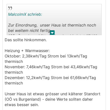
MalcolmX schrieb:
Zur Einordnung, unser Haus ist thermisch noch
bei weitem nicht fertig.
.
.
165m², und von Mitte November bis jetzt 13kWh
Das sollte hinkommen.
Strom/Tag incl. Warmwasser, also rund 11-12kWh
Strom fürs heizen.
Heizung + Warmwasser:
Oktober: 2,38kwh/Tag Strom bei 13kwh/Tag
Denke nächstes Jahr sind wir bei 8kWh pro Tag
thermisch
fürs heizen bei wie gesagt 165m² bei den
November: 7,46kwh/Tag Strom bei 43,46kwh/Tag
beschriebenen Bedingungen.
thermisch
Dezember: 12,2kwh/Tag Strom bei 61,66kwh/Tag
Also ich würde sagen ein gut isoliertes 130m²
thermisch
Haus ohne Keller kann gut bei 6kWh stehen
heiztechnisch.
Unser Haus ist etwas grösser und kälterer Standort
(OÖ vs Burgenland) - deine Werte sollten daher
etwas besser sein.