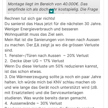
Montage liegt im Bereich von 40.000€. Das
empfinde ich als doch sehr kostspielig. Die Frage
.
.
ist nun ob sich das aktuell rechnet oder ob man
Rechnen tut sich gar nichts!
die Fenster nicht doch lieber noch drin lässt und
Du sanierst das Haus jetzt für die nächsten 30 Jahre.
erst später tauscht.
Weniger Energieverbrauch und besseren
Wohnqualität muss das Ziel sein.
Mein Rat ist die Sanierungen von Innen nach Aussen
zu machen. Der
EA
zeigt ja wo die grössen Verluste
sind.
1. Fenster~/Türen nach Aussen ~ 20% Verlust
2. Decke über UG ~ 17% Verlust
Wenn Du diese Verluste um 50% reduzieren kannst,
ist das schon etwas.
3. Die Wärmeerzeugung sollte ja noch ein paar Jahre
halten. Ich würde mich bei KNV schlau machen ob
und wie lange das Gerät noch unterstützt wird (zB.
mit Ersatzteilen) und die Serviceunterlagen
studieren. Was wurde bereits daran gemacht.
4. Aussenwände ~ 30% Verlust