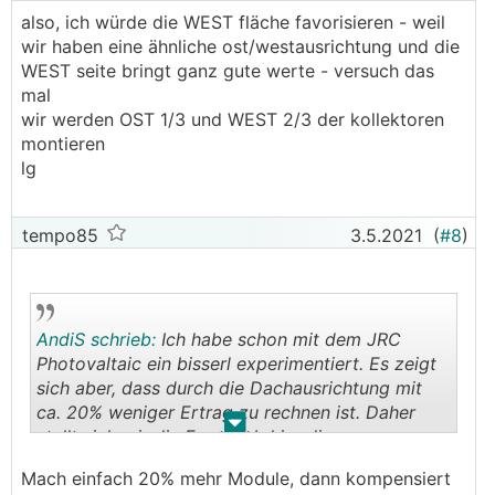
also, ich würde die WEST fläche favorisieren - weil
wir haben eine ähnliche ost/westausrichtung und die
WEST seite bringt ganz gute werte - versuch das
mal
wir werden OST 1/3 und WEST 2/3 der kollektoren
montieren
lg
tempo85
3.5.2021
(
#8
)
AndiS schrieb:
Ich habe schon mit dem JRC
Photovaltaic ein bisserl experimentiert. Es zeigt
sich aber, dass durch die Dachausrichtung mit
ca. 20% weniger Ertrag zu rechnen ist. Daher
.
.
stellt sich mir die Frage, ob hier die
Wirtschaftlichkeit noch gegeben ist oder ob man
Mach einfach 20% mehr Module, dann kompensiert
die Stromkosten anders einsparen sollte (neue