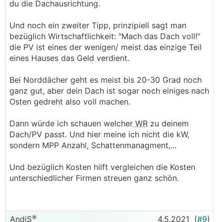
du die Dachausrichtung.
Heizung, bessere Dämmung, etc.)
Bitte um eure Einschätzung dazu.
Und noch ein zweiter Tipp, prinzipiell sagt man
Danke!
bezüglich Wirtschaftlichkeit: "Mach das Dach voll!"
die PV ist eines der wenigen/ meist das einzige Teil
eines Hauses das Geld verdient.
Bei Norddächer geht es meist bis 20-30 Grad noch
ganz gut, aber dein Dach ist sogar noch einiges nach
Osten gedreht also voll machen.
Dann würde ich schauen welcher
WR
zu deinem
Dach/PV passt. Und hier meine ich nicht die kW,
sondern MPP Anzahl, Schattenmanagment,...
Und bezüglich Kosten hilft vergleichen die Kosten
unterschiedlicher Firmen streuen ganz schön.
AndiS
4.5.2021
(
#9
)