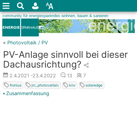
«
Photovoltaik / PV
PV-Anlage sinnvoll bei dieser
Dachausrichtung?
2.4.2021
-23.4.2022
13
7
fronius
jrc_photovaltaic
knv
solaredge
Zusammenfassung