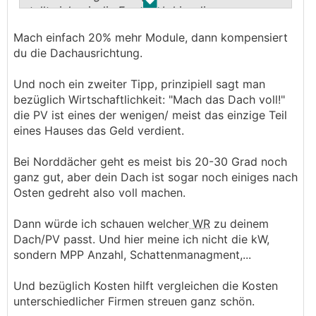
.
.
stellt sich mir die Frage, ob hier die
Wirtschaftlichkeit noch gegeben ist oder ob man
Mach einfach 20% mehr Module, dann kompensiert
die Stromkosten anders einsparen sollte (neue
du die Dachausrichtung.
Heizung, bessere Dämmung, etc.)
Bitte um eure Einschätzung dazu.
Und noch ein zweiter Tipp, prinzipiell sagt man
Danke!
bezüglich Wirtschaftlichkeit: "Mach das Dach voll!"
die PV ist eines der wenigen/ meist das einzige Teil
eines Hauses das Geld verdient.
Bei Norddächer geht es meist bis 20-30 Grad noch
ganz gut, aber dein Dach ist sogar noch einiges nach
Osten gedreht also voll machen.
Dann würde ich schauen welcher
WR
zu deinem
Dach/PV passt. Und hier meine ich nicht die kW,
sondern MPP Anzahl, Schattenmanagment,...
Und bezüglich Kosten hilft vergleichen die Kosten
unterschiedlicher Firmen streuen ganz schön.