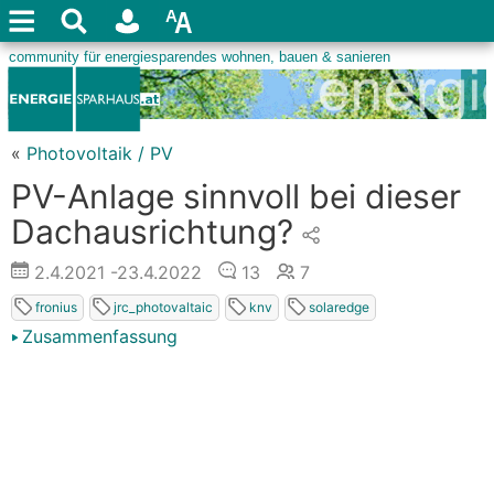
«
Photovoltaik / PV
PV-Anlage sinnvoll bei dieser
Dachausrichtung?
2.4.2021
-23.4.2022
13
7
fronius
jrc_photovaltaic
knv
solaredge
Zusammenfassung