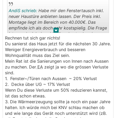
AndiS schrieb:
Habe mir den Fenstertausch inkl.
neuer Haustüre anbieten lassen. Der Preis inkl.
Montage liegt im Bereich von 40.000€. Das
empfinde ich als doch sehr kostspielig. Die Frage
.
.
ist nun ob sich das aktuell rechnet oder ob man
Rechnen tut sich gar nichts!
die Fenster nicht doch lieber noch drin lässt und
Du sanierst das Haus jetzt für die nächsten 30 Jahre.
erst später tauscht.
Weniger Energieverbrauch und besseren
Wohnqualität muss das Ziel sein.
Mein Rat ist die Sanierungen von Innen nach Aussen
zu machen. Der
EA
zeigt ja wo die grössen Verluste
sind.
1. Fenster~/Türen nach Aussen ~ 20% Verlust
2. Decke über UG ~ 17% Verlust
Wenn Du diese Verluste um 50% reduzieren kannst,
ist das schon etwas.
3. Die Wärmeerzeugung sollte ja noch ein paar Jahre
halten. Ich würde mich bei KNV schlau machen ob
und wie lange das Gerät noch unterstützt wird (zB.