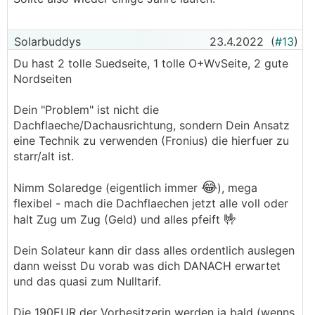
Solarbuddys
23.4.2022
(
#13
)
Du hast 2 tolle Suedseite, 1 tolle O+WvSeite, 2 gute
Nordseiten
Dein "Problem" ist nicht die
Dachflaeche/Dachausrichtung, sondern Dein Ansatz
eine Technik zu verwenden (Fronius) die hierfuer zu
starr/alt ist.
😂
Nimm Solaredge (eigentlich immer
), mega
flexibel - mach die Dachflaechen jetzt alle voll oder
🤟
halt Zug um Zug (Geld) und alles pfeift
Dein Solateur kann dir dass alles ordentlich auslegen
dann weisst Du vorab was dich DANACH erwartet
und das quasi zum Nulltarif.
Die 190EUR der Vorbesitzerin werden ja bald (wenns