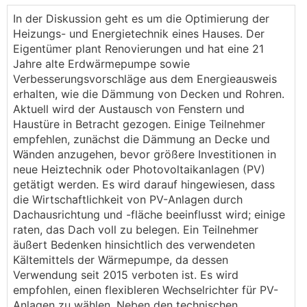
Heizenergiebedarf 7,4kWh/a (ca. 160m² WF + 72m²
In der Diskussion geht es um die Optimierung der
Keller davon 30m² beheizt). Die Vorbesitzerin hatte
Heizungs- und Energietechnik eines Hauses. Der
im Schnitt eine Stromrechnung von 190€. Um diesen
Eigentümer plant Renovierungen und hat eine 21
Betrag zu senken, überlegen wir gerade ob trotz
Jahre alte Erdwärmepumpe sowie
nicht optimaler Dachausrichtung eine PV-Anlage Sinn
Verbesserungsvorschläge aus dem Energieausweis
macht. Mein aktueller Ansatz:
erhalten, wie die Dämmung von Decken und Rohren.
N-O: 4kWp
Aktuell wird der Austausch von Fenstern und
S-O: 1-2
kWp
(wenn es Platz hat)
Haustüre in Betracht gezogen. Einige Teilnehmer
S-W: 4kWp
empfehlen, zunächst die Dämmung an Decke und
Wänden anzugehen, bevor größere Investitionen in
Anbei noch ein paar Daten:
neue Heiztechnik oder Photovoltaikanlagen (PV)
getätigt werden. Es wird darauf hingewiesen, dass
die Wirtschaftlichkeit von PV-Anlagen durch
Dachausrichtung und -fläche beeinflusst wird; einige
raten, das Dach voll zu belegen. Ein Teilnehmer
äußert Bedenken hinsichtlich des verwendeten
Kältemittels der Wärmepumpe, da dessen
Verwendung seit 2015 verboten ist. Es wird
empfohlen, einen flexibleren Wechselrichter für PV-
Anlagen zu wählen. Neben den technischen