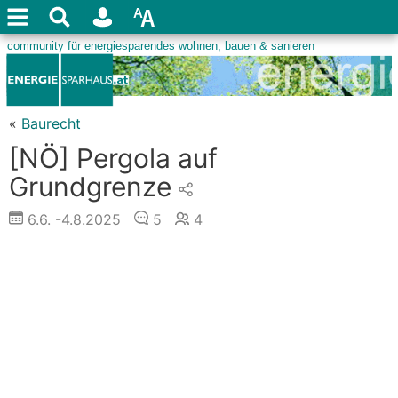
«
Baurecht
[NÖ] Pergola auf
Grundgrenze
6.6.
-4.8.2025
5
4