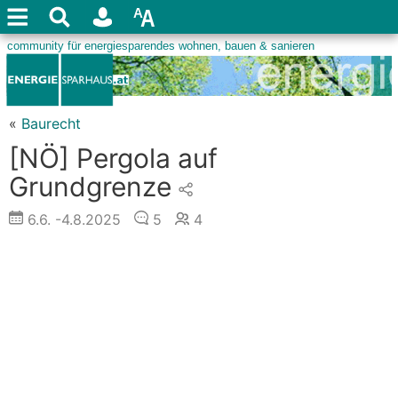
«
Baurecht
[NÖ] Pergola auf
Grundgrenze
6.6.
-4.8.2025
5
4