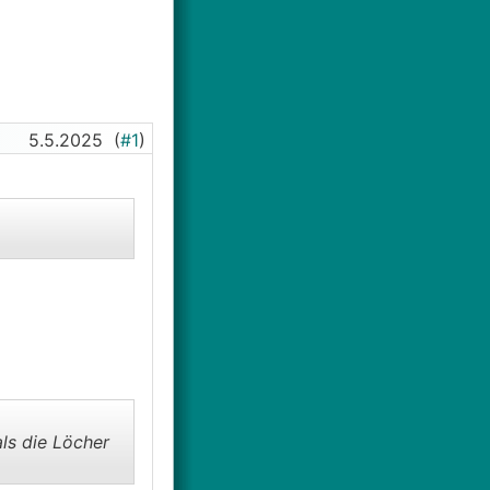
5.5.2025
(
#1
)
ls die Löcher