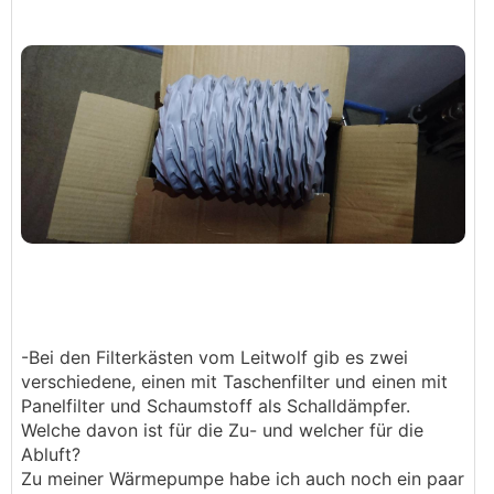
Ich dachte erst die sind als Dichtung hinter dem
Kasten gedacht, allerdings sind die Öffnungen dafür
zu klein.
Weiß jemand wozu die gut sind?
Auch ist der Außendurchmesser er Rohre samt
Isolierung etwas kleiner als die Löcher die wir in die
Wand gefräst haben. Wie dichte ich das am besten
-Bei den Filterkästen vom Leitwolf gib es zwei
ein, mit Fensterschaum?
verschiedene, einen mit Taschenfilter und einen mit
Panelfilter und Schaumstoff als Schalldämpfer.
LG
Welche davon ist für die Zu- und welcher für die
Abluft?
Zu meiner Wärmepumpe habe ich auch noch ein paar