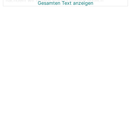
nachdem wir unsere Planungsphase endlich
Gesamten Text anzeigen
abgeschlossen haben, und auch der
RGK
schon
einige Zeit liegt haben wir vorletzte Woche mit dem
Aufstellen der Massivholzwände begonnen.