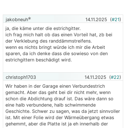
Das ganze ging viel schneller als erwartet, und dank
der genauen Bearbeitung durch die CNC- Fräse
jakobneuh
14.11.2025
(
#21
)
sollten auch alle Ausschnitte so passen wie im 3D
geplant.
ja, die käme unter die estrichgitter.
ich frag mich halt ob das einen Vorteil hat, zb bei
Da wir diese Woche mit der Fassadendämmung
der Verklebung des randdämmstreifens.
beginnen wollen möchte ich gleich die
wenn es nichts bringt würde ich mir die Arbeit
Aussenluftkästen der
KWL
verbauen.
sparen, da ich denke dass die sowieso von den
Das Paket von Leitwolf ist auch schon angekommen,
estrichgittern beschädigt wird.
aber wie ich die Teile zusammenbauen soll ist mir
nicht ganz klar, besonders diese zwei schwarzen
christoph1703
14.11.2025
(
#22
)
Kunststoffmatten sind mir nicht klar.
Wir haben in der Garage einen Verbundestrich
gemacht. Aber das geht bei dir nicht mehr, wenn
schon die Abdichtung drauf ist. Das wäre dann so
eine halb verbundene, halb schwimmende
Geschichte. Schwer zu sagen, was da jetzt sinnvoller
ist. Mit einer Folie wird der Wärmeübergang etwas
gehemmt, aber die Platte ist ja eh innerhalb der