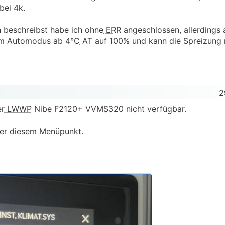
bei 4k.
rt nur, wenn die Pumpe noch Luft nach oben hat. Sie muss 
ngern. Wenn sie mit 100% gegen geschlossene Ventile fährt 
 beschreibst habe ich ohne
ERR
angeschlossen, allerdings 
ahme zu gering und die Verdichterfrequenz zu hoch ist.
 im Automodus ab 4°C
AT
auf 100% und kann die Spreizung 
RR
hilft es übrigens die Stellventile leicht mit der Hand auf
, dass auch Zwischenstellungen zulassen. Alternativ könnte
paar Windungen lockerschrauben sodass sie nie voll schlie
2
er
LWWP
Nibe F2120+ VVMS320 nicht verfügbar.
nter diesem Menüpunkt.