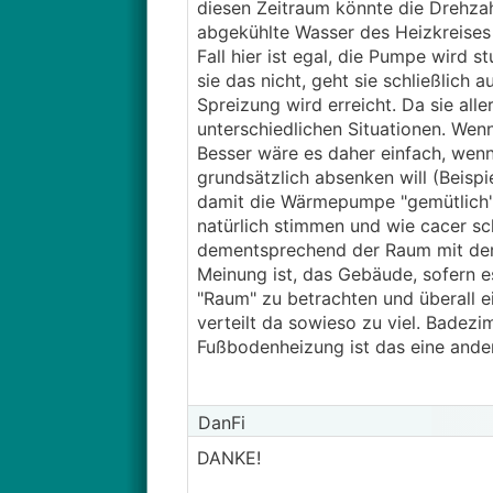
diesen Zeitraum könnte die Drehzahl
abgekühlte Wasser des Heizkreises 
Starts müssten glaube ca. passen m
Fall hier ist egal, die Pumpe wird 
Die Drehzahl der Pumpe ist deswe
immer sofort nach dem
WW
laden a
sie das nicht, geht sie schließlich
hoch ist (geringer Durchfluss da
Spreizung wird erreicht. Da sie all
hohen Drehzahl den Unterschied 
unterschiedlichen Situationen. Wenn
Besser wäre es daher einfach, wen
grundsätzlich absenken will (Beisp
damit die Wärmepumpe "gemütlich" 
natürlich stimmen und wie cacer sc
dementsprechend der Raum mit der
Meinung ist, das Gebäude, sofern e
"Raum" zu betrachten und überall e
verteilt da sowieso zu viel. Badezi
Fußbodenheizung ist das eine and
DanFi
DANKE!