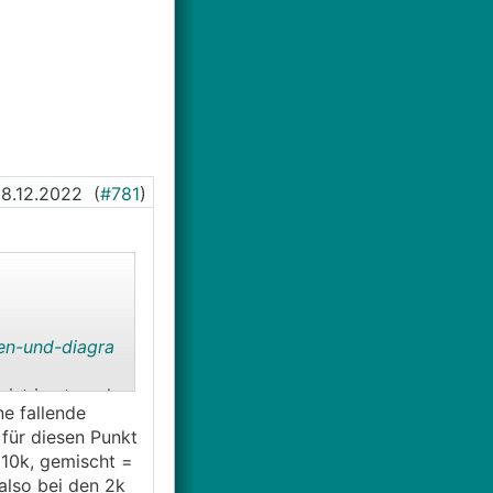
8.12.2022
(
#781
)
en-und-diagra
ist in etwa der
ne fallende
Was sie macht
für diesen Punkt
re oder
 10k, gemischt =
also bei den 2k