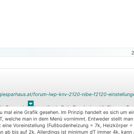
2
giesparhaus.at/forum-lwp-knv-2120-nibe-f2120-einstellung
.
.
ie Pumpe in Automatik ein DeltaT zwischen
VL
RL
aus. Das 
zu mal eine Grafik gesehen. Im Prinzip handelt es sich um ei
er Volumenstromeinstellung > Manuell dT bei NAT findet. 
NAT, welche man in dem Menü vornimmt. Entweder stellt man 
er auswählt weiß ich nicht. Ich vermute jeweils eine höhe
t eine Voreinstellung (Fußbodenheizung = 7k, Heizkörper =
n ab bis auf 2k. Allerdings ist minimum dT immer 4k, kann 