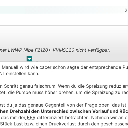
2
ner
LWWP
Nibe F2120+ VVMS320 nicht verfügbar.
.
.
 unter diesem Menüpunkt.
t. Manuell wird wie cacer schon sagte der entsprechende P
T einstellen kann.
ten Schritt genau falschrum. Wenn du die Spreizung reduzie
8 Stelle hat dies einen Einfluss auf die Umwälzpumpendrehz
t, die Pumpe muss höher drehen, um die Spreizung zu red
en Punkt Manuell (also weder Fußbodenheizung, noch Heikör
st du ja das genaue Gegenteil von der Frage oben, das ist 
 NAT manuell festgelegt? Wenn ich dan auf 5K (bei angeno
hen Drehzahl den Unterschied zwischen Vorlauf und Rüc
 auch die Drehzahl der Pumpe?)
 das mit der
ERR
differenziert betrachten. Nehmen wir an e
tück Last bzw. einen Druckverlust durch den geschlossene