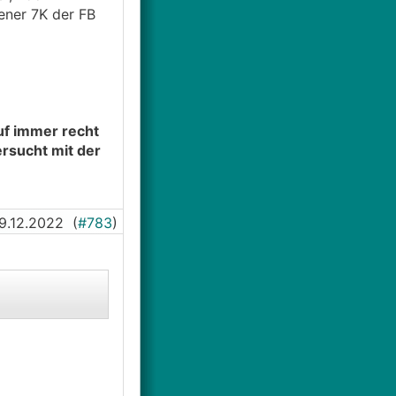
ener 7K der FB
uf immer recht
rsucht mit der
9.12.2022
(
#783
)