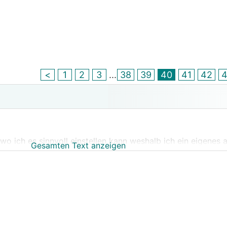
<
1
2
3
...
38
39
40
41
42
o ich es sinnvoll einstellen kann weshalb ich ein eigenes
Gesamten Text anzeigen
gen UPlink gekauft habe kann ich meine Diagramme auch au
er längere Zeit sich die Gradminuten und Verdichterfrequenz