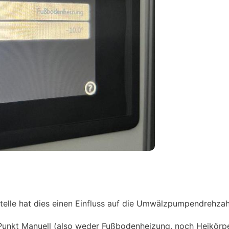
Stelle hat dies einen Einfluss auf die Umwälzpumpendrehzah
 Punkt Manuell (also weder Fußbodenheizung, noch Heikörp