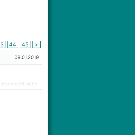
43
44
45
>
08.01.2019
 aufgemacht habe.
slesen
 nicht ändert.