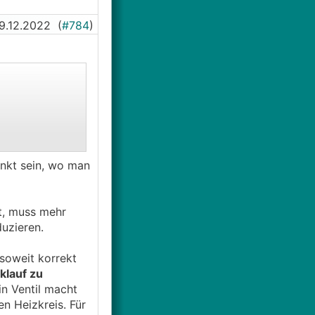
9.12.2022
(
#784
)
unkt sein, wo man
rt, muss mehr
ahl?
uzieren.
per, noch
soweit korrekt
mmener 7K der
klauf zu
in Ventil macht
n Heizkreis. Für