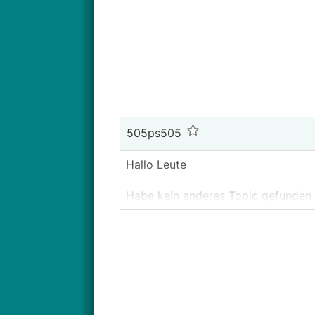
505ps505
Hallo Leute
Habe kein anderes Topic gefunden w
Nachdem ich jetzt auch den richti
Mir ist aufgefallen dass bei mir üb
Aus welchen Grund kann das sein?