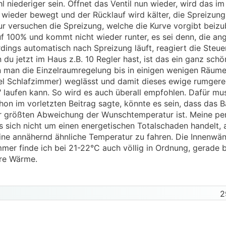
 niederiger sein. Öffnet das Ventil nun wieder, wird das i
wieder bewegt und der Rücklauf wird kälter, die Spreizung
it ca.2 je Tag nur was mich verwundert das die
WP
die let
stur versuchen die Spreizung, welche die Kurve vorgibt beizu
gen so hoch weil bei mir der Unterschied Vorlauf/Rücklauf
bgestellt hat
 auf 100% und kommt nicht wieder runter, es sei denn, die an
 Drosselung der Räume durch
ERR
) und die Pumpe eben vers
erdings automatisch nach Spreizung läuft, reagiert die Steue
zwischen Vorlauf und Rücklauf zu minimieren?
 du jetzt im Haus z.B. 10 Regler hast, ist das ein ganz schö
n man die Einzelraumregelung bis in einigen wenigen Räu
iel Schlafzimmer) weglässt und damit dieses ewige rumgereg
laufen kann. So wird es auch überall empfohlen. Dafür mu
hon im vorletzten Beitrag sagte, könnte es sein, dass das 
 größten Abweichung der Wunschtemperatur ist. Meine per
s sich nicht um einen energetischen Totalschaden handelt, 
ine annähernd ähnliche Temperatur zu fahren. Die Innenwän
mmer finde ich bei 21-22°C auch völlig in Ordnung, gerade b
ere Wärme.
2