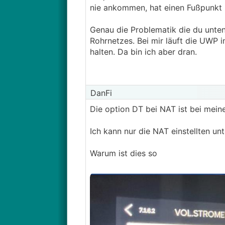
nie ankommen, hat einen Fußpunkt 
Das mit dem Ausregeln funktionie
drehen um die Spreizung zu verri
Genau die Problematik die du unten
Genauso wenig wenn die Wärmeabn
Rohrnetzes. Bei mir läuft die UWP
halten. Da bin ich aber dran.
Gegen zu wenig Durchfluss bei
E
habe bei meine Cosmo festgestellt
an der Befestigungsschraube ein 
DanFi
Die option DT bei NAT ist bei mein
Ich kann nur die NAT einstellten u
Warum ist dies so