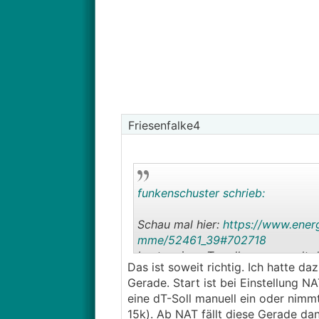
Friesenfalke4
funkenschuster schrieb:
Schau mal hier:
https://www.ener
mme/52461_39#702718
Laut meinen Trendkurven regelt d
Das ist soweit richtig. Ich hatte da
Wert den man im Servicemenu unt
Gerade. Start ist bei Einstellung 
wenn man dort
FBH
oder Heizkörp
eine dT-Soll manuell ein oder nimm
geringere Spreizung fahren.
15k). Ab NAT fällt diese Gerade dan