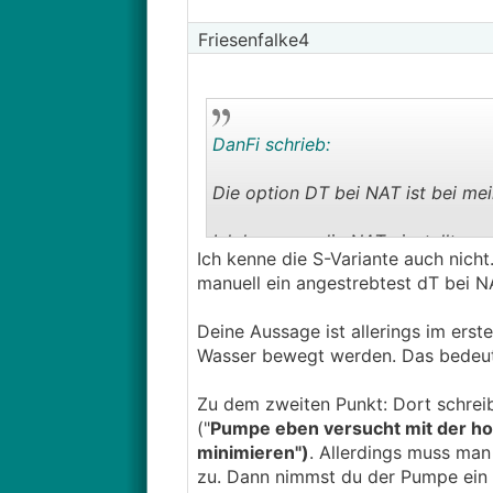
Friesenfalke4
DanFi schrieb:
Die option DT bei NAT ist bei mei
Ich kann nur die NAT einstellten
Ich kenne die S-Variante auch nich
manuell ein angestrebtest dT bei NA
Warum ist dies so
Deine Aussage ist allerings im ers
Wenn ich hier den NAT z.b. auf -
Wasser bewegt werden. Das bedeute
Es gibt unter Einstellung auch d
Zu dem zweiten Punkt: Dort schreib
gemischt) - wird hier die DT bei
("
Pumpe eben versucht mit der ho
FB heizung reduziere, fällt somit
minimieren")
. Allerdings muss man
zu. Dann nimmst du der Pumpe ein S
und Stimmt die logik: