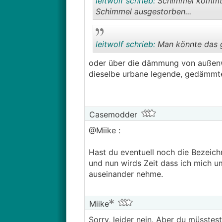
leitwolf schrieb:
Schimmel kommt 
Schimmel ausgestorben...
leitwolf schrieb:
Man könnte das gl
oder über die dämmung von außen
dieselbe urbane legende, gedämmte
Casemodder
@­Miike :
Hast du eventuell noch die Bezeic
und nun wirds Zeit dass ich mich u
auseinander nehme.
Miike
Sorry, leider nein. Aber du müsstes