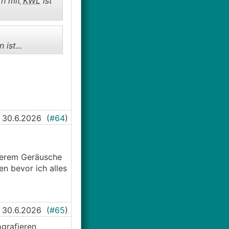
rn mit
KWL
ist
ist...
30.6.2026
(
#64
)
ngerem Geräusche
n bevor ich alles
30.6.2026
(
#65
)
ografieren