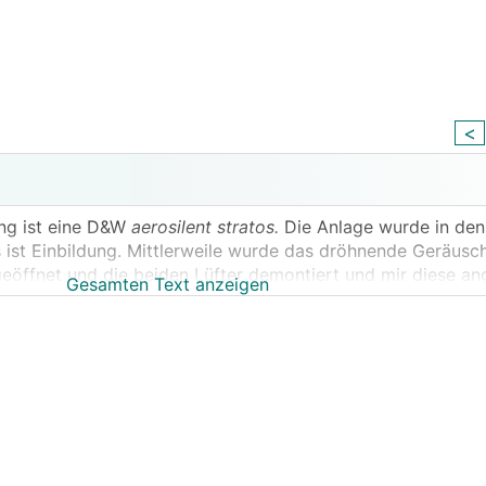
<
ng ist eine D&W
aerosilent stratos.
Die Anlage wurde in den
as ist Einbildung. Mittlerweile wurde das dröhnende Geräusc
eöffnet und die beiden Lüfter demontiert und mir diese an
Gesamten Text anzeigen
 einen Lagerschaden bzw. laufen unruhig. Sind die Lüfter ü
der Ventilator der Zuluft massiv verschimmelt ist. Ist das üb
ommt ist mir klar und das ist wohl auch nicht zu verhinde
uktives Problem? Müssen die Lüfter jährlich ausgebaut und