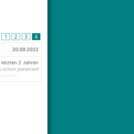
1
2
3
4
20.09.2022
 letzten 2 Jahren
h schon penetrant
gesehen.
bliche
lich? Dass es
rn. Aber hat das