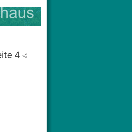
ite 4