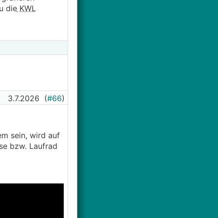
u die
KWL
3.7.2026
(
#66
)
m sein, wird auf
use bzw. Laufrad