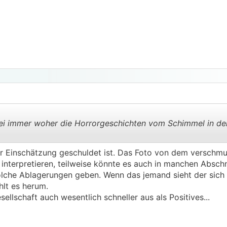
opagiert, besonders hochwertig zu sein. Momentan denk i
ter greifen können. Aber vielleicht klärt mich hier jemand 
ei immer woher die Horrorgeschichten vom Schimmel in de
er Einschätzung geschuldet ist. Das Foto von dem verschmu
.
.
nterpretieren, teilweise könnte es auch in manchen Abschn
solche Ablagerungen geben. Wenn das jemand sieht der sich 
hlt es herum.
sellschaft auch wesentlich schneller aus als Positives...