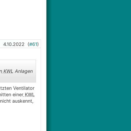
ch mir, da hätte
auf und sagt mir,
4.10.2022
(
#61
)
n
KWL
Anlagen
tzten Ventilator
itten einer
KWL
nicht auskennt,