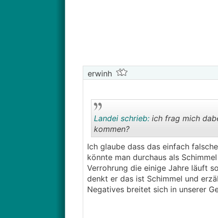
D&W Geräte werden immer wieder pr
ich auch zu einem günstigeren Anbie
das ist alles völlig normal...
erwinh
Landei schrieb:
ich frag mich dab
kommen?
Ich glaube dass das einfach falsch
könnte man durchaus als Schimmel i
Verrohrung die einige Jahre läuft 
denkt er das ist Schimmel und erzä
Negatives breitet sich in unserer Ge