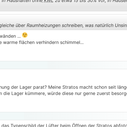
in Haushalten ohne
KWL
zu etwa 15 bis 30% vor, in Häuse
.
.
eiche über Raumheizungen schreiben, was natürlich Unsinn 
wänden ...
 warme flächen verhindern schimmel...
.
.
hnung der Lager parat? Meine Stratos macht schon seit lä
m die Lager kümmere, würde diese nur gerne zuerst besorge
t das Typenschild der Lüfter beim Öffnen der Stratos abfot