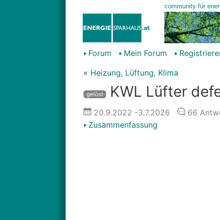
Forum
Mein Forum
Registriere
«
Heizung, Lüftung, Klima
KWL Lüfter defe
·gelöst·
20.9.2022
-3.7.2026
66
Antw
Zusammenfassung