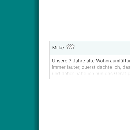
Miike
Unsere 7 Jahre alte Wohnraumlüftu
immer lauter, zuerst dachte ich, d
und daher habe ich nun das Gerät g
Meine Diagnose: Beide Lüfter haben
Verschleissteile?
Weiters habe ich festgestellt, dass 
immer wieder zu Kondensatbildung k
Gerät von D&W hier etwa ein konstr
gereinigt/desinfiziert werden?