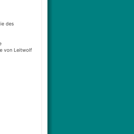
ie des
e
e von Leitwolf