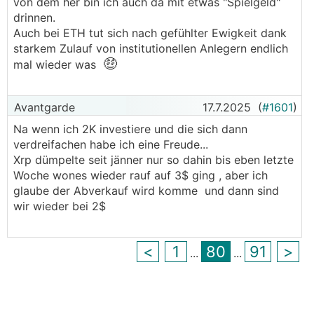
von dem her bin ich auch da mit etwas "Spielgeld"
drinnen.
Auch bei ETH tut sich nach gefühlter Ewigkeit dank
starkem Zulauf von institutionellen Anlegern endlich
🤑
mal wieder was
Avantgarde
17.7.2025
(
#1601
)
Na wenn ich 2K investiere und die sich dann
verdreifachen habe ich eine Freude...
Xrp dümpelte seit jänner nur so dahin bis eben letzte
Woche wones wieder rauf auf 3$ ging , aber ich
glaube der Abverkauf wird komme und dann sind
wir wieder bei 2$
<
1
80
91
>
...
...