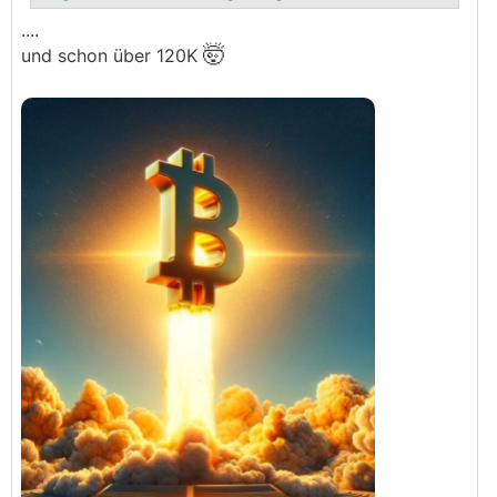
....
🤯
und schon über 120K
.
.