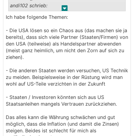
andi102 schrieb:
.
.
Ich habe folgende Themen:
Ich habe mir dieses "treffen" live auf Englisch
angesehen. Ich habe endgültig kein Vertrauen
- Die USA lösen so ein Chaos aus (das machen sie ja
mehr in dieses land und werde auch meine
bereits), dass sich viele Partner (Staaten/Firmen) von
anlagen dementsprechend umgestalten. Us
den USA (teilweise) als Handelspartner abwenden
Treasuries fliegen als erstes raus.
(meist ganz heimlich, um nicht den Zorn auf sich zu
───────────────
ziehen).
Wieso? Hast du Sorge, dass die USA keine
- Die anderen Staaten werden versuchen, US Technik
Schulden mehr machen, oder diese nicht mehr
zu meiden. Beispielsweise in der Rüstung wird man
bedienen können?
wohl auf US-Teile verzichten in der Zukunft
Ist dir die Möglichkeit, sich in der
- Staaten / Investoren könnten sich aus US
Reservewährung der Welt verschulden zu
Staatsanleihen mangels Vertrauen zurückziehen.
können, bewusst? Sagen wir so, das ist Absicht
und erklärte Strategie. Der USD als
Das alles kann die Währung schwächen und gut
Reservewährung der Welt und Handelswährung
möglich, dass die Inflation (und damit die Zinsen)
bei Öl und co.
steigen. Beides ist schlecht für mich als