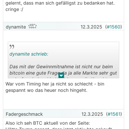
gelernt, dass man sich gefälligst zu bedanken hat.
cringe :/
dynamite
12.3.2025
(
#1560
)
dynamite schrieb:
Das mit der Gewinnmitnahme ist nicht nur beim
bitcoin eine gute Frage da ja alle Markte sehr gut
.
.
gelaufen sind und jeder schon an die Korrektur
War vom Timing her ja nicht so schlecht - bin
glaubt.
gespannt wo das heuer noch hingeht.
bin auch am überlegen meinen etf Gewinn im Q1
in trockene Tücher zu bringen und dann mal 6-8
Monate abzuwarten. Habt ihr da eine Taktik?
Sorry fürs off topic.
Fadergeschmack
12.3.2025
(
#1561
)
Also ich seh BTC aktuell von der Seite: