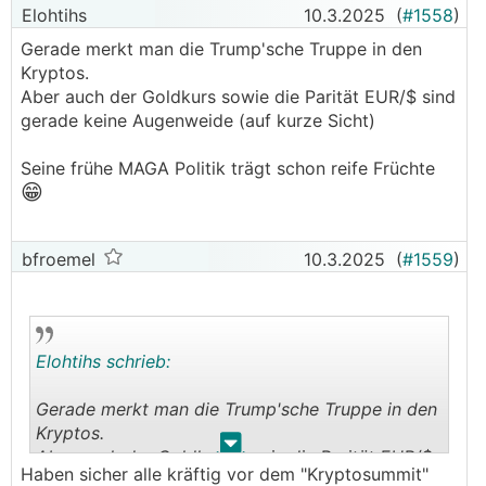
Elohtihs
10.3.2025
(
#1558
)
Gerade merkt man die Trump'sche Truppe in den
Kryptos.
Aber auch der Goldkurs sowie die Parität EUR/$ sind
gerade keine Augenweide (auf kurze Sicht)
Seine frühe MAGA Politik trägt schon reife Früchte
😁
bfroemel
10.3.2025
(
#1559
)
Elohtihs schrieb:
Gerade merkt man die Trump'sche Truppe in den
Kryptos.
.
.
Aber auch der Goldkurs sowie die Parität EUR/$
Haben sicher alle kräftig vor dem "Kryptosummit"
sind gerade keine Augenweide (auf kurze Sicht)