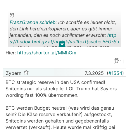
FranzGrande schrieb:
Ich schaffe es leider nicht,
den Link hereinzukopieren, aber es gibt immer
jemanden, den es noch schlimmer erwischt:
http
s://findok.bmf.gv.at/findok/volltext(suche:BFG-Su
.
.
che
)?dokumentId=65af4cf0-92fe-4802-91f5-
Hier:
https://shorturl.at/MMhGm
bc051fb5eeb3
1
Zypern
7.3.2025
(
#1554
)
BTC strategic reserve in den USA confirmed!
Shitcoins nur als stockpile. LOL Trump hat Saylors
wording fast 100% übernommen.
BTC werden Budget neutral (was wird das genau
sein? Die Käse reserve verkaufen?) aufgestockt,
Shitcoins werden gehalten und gegebenenfalls
verwertet (verkauft). Heute wurde mal kräftig bei