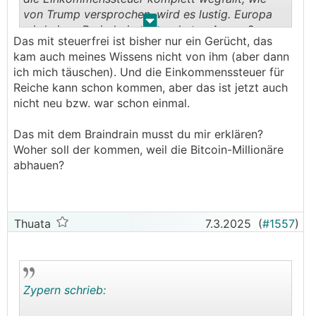
von Trump versprochen, wird es lustig. Europa
.
.
wird einen Braindrain nie geahnten Ausmaßes
Das mit steuerfrei ist bisher nur ein Gerücht, das
erfahren und Dubai wird sich ein anderes
kam auch meines Wissens nicht von ihm (aber dann
Geschäftsmodell suchen müssen.
ich mich täuschen). Und die Einkommenssteuer für
Reiche kann schon kommen, aber das ist jetzt auch
nicht neu bzw. war schon einmal.
Das mit dem Braindrain musst du mir erklären?
Woher soll der kommen, weil die Bitcoin-Millionäre
abhauen?
Thuata
7.3.2025
(
#1557
)
Zypern schrieb: