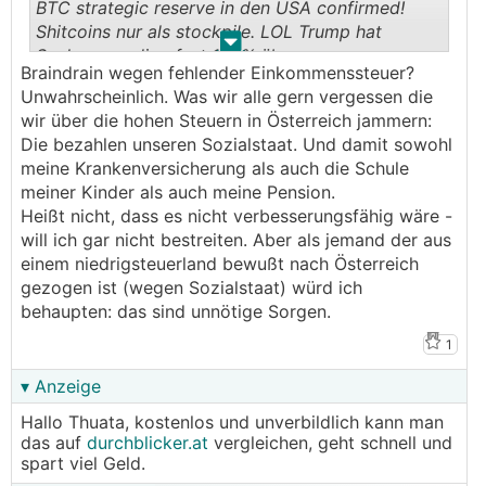
BTC strategic reserve in den USA confirmed!
Shitcoins nur als stockpile. LOL Trump hat
.
.
Saylors wording fast 100% übernommen.
Braindrain wegen fehlender Einkommenssteuer?
Unwahrscheinlich. Was wir alle gern vergessen die
BTC werden Budget neutral (was wird das genau
wir über die hohen Steuern in Österreich jammern:
sein? Die Käse reserve verkaufen?) aufgestockt,
Die bezahlen unseren Sozialstaat. Und damit sowohl
Shitcoins werden gehalten und gegebenenfalls
meine Krankenversicherung als auch die Schule
verwertet (verkauft). Heute wurde mal kräftig bei
meiner Kinder als auch meine Pension.
den Longs aufgeräumt. Mal sehen, wie es weiter
Heißt nicht, dass es nicht verbesserungsfähig wäre -
geht.
will ich gar nicht bestreiten. Aber als jemand der aus
einem niedrigsteuerland bewußt nach Österreich
Wenn die USA BTC steuerfrei machen sollten und
gezogen ist (wegen Sozialstaat) würd ich
die Einkommenssteuer komplett wegfällt, wie
behaupten: das sind unnötige Sorgen.
von Trump versprochen, wird es lustig. Europa
wird einen Braindrain nie geahnten Ausmaßes
1
erfahren und Dubai wird sich ein anderes
▾ Anzeige
Geschäftsmodell suchen müssen.
Hallo Thuata, kostenlos und unverbildlich kann man
das auf
durchblicker.at
vergleichen, geht schnell und
spart viel Geld.