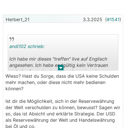
Herbert_21
3.3.2025
(
#1541
)
andi102 schrieb:
Ich habe mir dieses "treffen" live auf Englisch
angesehen. Ich habe endgültig kein Vertrauen
.
.
mehr in dieses land und werde auch meine
Wieso? Hast du Sorge, dass die USA keine Schulden
anlagen dementsprechend umgestalten. Us
mehr machen, oder diese nicht mehr bedienen
Treasuries fliegen als erstes raus.
können?
Ist dir die Möglichkeit, sich in der Reservewährung
der Welt verschulden zu können, bewusst? Sagen wir
so, das ist Absicht und erklärte Strategie. Der USD
als Reservewährung der Welt und Handelswährung
bei Öl und co.