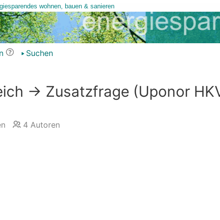
n
Suchen
eich -> Zusatzfrage (Uponor HK
en
4
Autoren