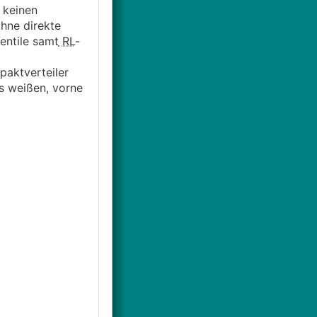
 keinen
hne direkte
entile samt
RL
-
paktverteiler
es weißen, vorne