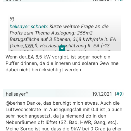
hellsayer schrieb:
Kurze weitere Frage an die
Profis zum Thema Auslegung: 255m2
Bezugsfläche auf 3 Ebenen, 31,8 kWh/m²a lt. EA
(keine
KWL
!), Heizlastabschätzung lt. EA (-13
.
.
Grad, 20 Grad Innen) = 6,5kW. Mein Insti wollte
Wenn der
EA
6,5 kW vorgibt, ist sogar noch ein
die 14kW Variante der
WP
(besser beim
Puffer drinnen, da die inneren und solaren Gewinne
ausheizen, die reicht sicher, viel stärkere
dabei nicht berücksichtigt werden.
Kühlleistung...) und ich bin bei all meinen
Berechnungen auf nie mahr als ca. 8-9kW
Energiebedarf im Auslegungsfall gekommen.
Außerdem war die Berfüchtung, dass die 14kW
hellsayer
19.1.2021
(
#9
)
WP
zwar anfangs super ist, allerdings im
@berhan Danke, das beruhigt mich etwas. Auch die
laufenden Betrieb dann ständig ins takten kommt
Luftwechselrate im Auslegungsfall mit 0.4 ist ja auch
und daher ineffizient läuft. Meint ihr die
WP
wäre
sehr hoch angesetzt, da ja niemand zb in den
unterdimensioniert oder passt die
WP
zum Haus?
Nebenräumen oft lüftet (SZ, Bad, HWR, Gang, etc).
W
Meine Sorge ist nur, dass die 9kW bei 0 Grad ja eher