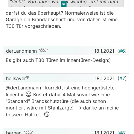
"dicht". Von daher war mir wichtig, erst mit dem
.
.
Ausheizen zu beginnen, wenn das Garagentor
darfst du das überhaupt? Normalerweise ist die
drinnen ist.
Garage ein Brandabschnitt und von daher ist eine
T30 Tür vorgeschrieben.
derLandmann
18.1.2021
(
#6
)
Es gibt auch T30 Türen im Innentüren-Design:)
hellsayer
18.1.2021
(
#7
)
@derLandmann : korrekt, ist eine hochgerüstete
😉
Innentür
Kostet dafür 4 Mal soviel wie eine
"Standard" Brandschutztüre (die auch schon
montiert wäre mit Stahlzarge) --> danke an meine
🙃
bessere Hälfte...
berhan
18.1.2021
(
#8
)