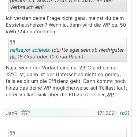
gesamt ca. 30KWh /24h, wie schätzt ihr den
Verbrauch ein?
.
.
Ich versteh deine Frage nicht ganz, meinst du beim
Estrichausheizen? Wenn ja, dann wird die
WP
ca. 50
kWh /24h aufnehmen.
hellsayer schrieb:
(dürfte egal sein ob niedrigster
RL
18 Grad oder 10 Grad Raum)
Naja, wenn der Vorlauf einemal 23°C und einmal
.
.
15°C ist, dann ist der Unterschied nicht so gering,
falls es dir um die Effizienz geht. Dann kommt noch
hinzu das deine
WP
möglicherweise auf Teillast läuft,
unter Volllast sink aber die Effizienz deiner
WP
.
JanRi
17.1.2021
(
#2
)