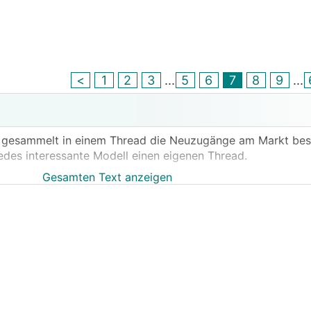
<
1
2
3
...
5
6
7
8
9
...
h gesammelt in einem Thread die Neuzugänge am Markt bespr
jedes interessante Modell einen eigenen Thread.
Gesamten Text anzeigen
rüchten rund um den MG4 Kombi, der den MG5 beerben soll
d Fahrgefühl ein absoluter Kombifan, und wenn der 2024 tat
 Ersatz für meinen Megane bestellen...
stet als der normale, könnte er um rund 30k€ mit Förder
W DC und rund 300-350km Alltagsreichweite :)
ehnlich :)