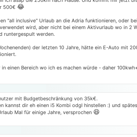
ll ich asap die 250km nach Hause. Und kommt mir jetzt bit
😂
ür 500€
n "all inclusive" Urlaub an die Adria funktionieren, oder b
verwendet wird, aber nicht bei einem Aktivurlaub wo in 2
d runtergespult werden.
 Wochenenden) der letzten 10 Jahre, hätte ein E-Auto mit 
ioniert.
n einen Bereich wo ich es machen würde - daher 100kwh
lnutzer mit Budgetbeschränkung von 35k€.
kannst dir eh einen i5 Kombi odgl hinstellen :) und spätes
😆
Urlaub Mal für einige Jahre, versprochen