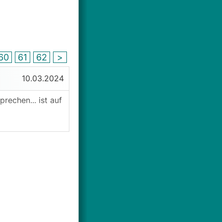
60
61
62
>
10.03.2024
echen... ist auf
.
sächlich noch
ungen zu haben