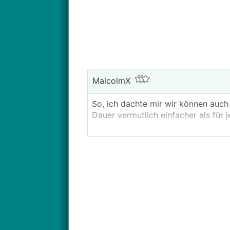
MalcolmX
So, ich dachte mir wir können auc
Dauer vermutlich einfacher als für 
Ich mach mal den Start mit den Ge
Ich bin an sich bezüglich Optik un
herauskommt, werde ich mir den als
Wenn der dann 2k€ oder so mehr ko
sein mit 200 PS, 11kW AC und 140k
Mit Kombiheck sicher auch recht ans