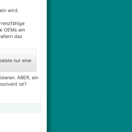
ein wird.
rrenzfähige
ese OEMs am
ellern das
eiste nur eine
sieren. ABER, ein
solvent ist?