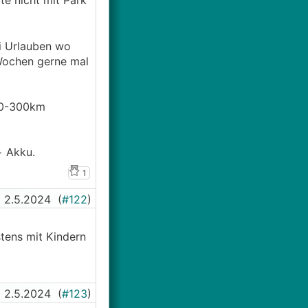
te nicht mit Park
ei Urlauben wo
 Wochen gerne mal
200-300km
+ Akku.
1
2.5.2024
(
#122
)
tens mit Kindern
2.5.2024
(
#123
)