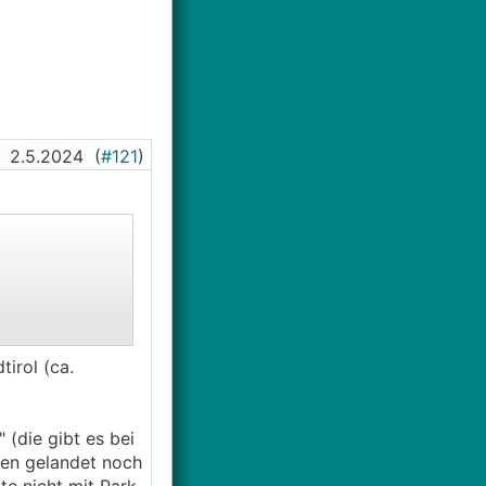
2.5.2024
(
#121
)
irol (ca.
 (die gibt es bei
ien gelandet noch