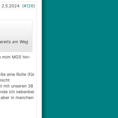
2.5.2024
(
#126
)
bereits am Weg
ch mim MG5 hin-
ße eine Rolle (für
nicht
t mit unseren 38
inde ich nebenbei
 aber in manchen