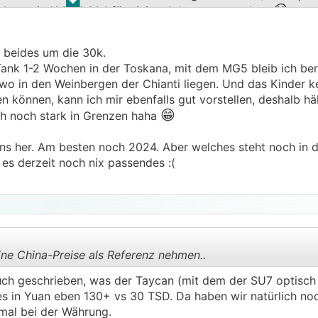
.
.
😆
ehetze in Urlaub Mal für einige Jahre, versprochen
 beides um die 30k.
Tank 1-2 Wochen in der Toskana, mit dem MG5 bleib ich be
wo in den Weinbergen der Chianti liegen. Und das Kinder k
en können, kann ich mir ebenfalls gut vorstellen, deshalb hä
😁
ch noch stark in Grenzen haha
uns her. Am besten noch 2024. Aber welches steht noch in d
 es derzeit noch nix passendes :(
ine China-Preise als Referenz nehmen..
uch geschrieben, was der Taycan (mit dem der SU7 optisch
 es in Yuan eben 130+ vs 30 TSD. Da haben wir natürlich noc
.
.
 mal bei der Währung.