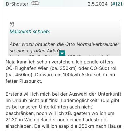
DrShouter
2.5.2024
(
#121
)
MalcolmX schrieb:
Aber wozu brauchen die Otto Normalverbraucher
so einen großen Akku?
.
.
Und um 35k€ gibt's den MG5 längst, hat halt
Naja kann ich schon verstehen. Ich pendle öfters
"nur" 60kWh.
OÖ-Flughafen Wien (ca. 250km) oder OÖ-Südtirol
(ca. 450km). Da wäre ein 100kwh Akku schon ein
fetter Pluspunkt.
Erstens will ich mich bei der Auswahl der Unterkunft
im Urlaub nicht auf "inkl. Lademöglichkeit" (die gibt
es bei unseren Unterkünften auch nicht)
beschränken, noch will ich zB. gestern wo ich um
21:30 in Wien gelandet noch einen Ladestopp
einschieben. Da will ich asap die 250km nach Hause.