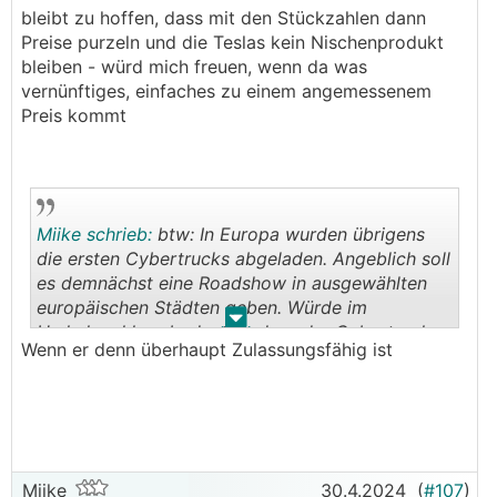
.
.
bleibt zu hoffen, dass mit den Stückzahlen dann
Preise purzeln und die Teslas kein Nischenprodukt
bleiben - würd mich freuen, wenn da was
vernünftiges, einfaches zu einem angemessenem
Preis kommt
Miike schrieb:
btw: In Europa wurden übrigens
die ersten Cybertrucks abgeladen. Angeblich soll
es demnächst eine Roadshow in ausgewählten
europäischen Städten geben. Würde im
.
.
Umkehrschluss bedeuten, dass der Cybertruck
Wenn er denn überhaupt Zulassungsfähig ist
auf europäischen Straßen landen wird.
Miike
30.4.2024
(
#107
)