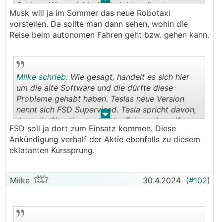
.
.
System. Wenn nicht, dann nicht. soll autonomes
Musk will ja im Sommer das neue Robotaxi
Fahren ja beizeiten kommen.
vorstellen. Da sollte man dann sehen, wohin die
Reise beim autonomen Fahren geht bzw. gehen kann.
Miike schrieb:
Wie gesagt, handelt es sich hier
um die alte Software und die dürfte diese
Probleme gehabt haben. Teslas neue Version
nennt sich FSD Supervised. Tesla spricht davon,
.
.
dass die Situationen, wo der Fahrer eingreifen
FSD soll ja dort zum Einsatz kommen. Diese
muss, um >90% reduziert werden konnten.
Ankündigung verhalf der Aktie ebenfalls zu diesem
Während wir uns hier über das Tehma
eklatanten Kurssprung.
unterhalten, wandern weitere Millionen von
Kilometern in Teslas FSD-Trainingslager Dojo.
Miike
30.4.2024
(
#102
)