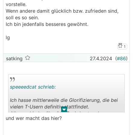
vorstelle.
Wenn andere damit glücklich bzw. zufrieden sind,
soll es so sein.
Ich bin jedenfalls besseres gewöhnt.
lg
1
satking
27.4.2024
(
#86
)
speeeedcat schrieb:
Ich hasse mittlerweile die Glorifizierung, die bei
vielen T-Usern definitiv stattfindet.
.
.
Alles und jedes über/bei T wird entweder
und wer macht das hier?
gutgeschrieben/geheissen
und/oder sofort als obsolet/Blödsinn/Scheixxe
recherchiert abgeschmettert.