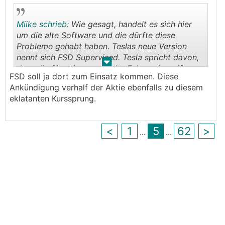
Miike schrieb:
Wie gesagt, handelt es sich hier
um die alte Software und die dürfte diese
Probleme gehabt haben. Teslas neue Version
nennt sich FSD Supervised. Tesla spricht davon,
.
.
dass die Situationen, wo der Fahrer eingreifen
FSD soll ja dort zum Einsatz kommen. Diese
muss, um >90% reduziert werden konnten.
Ankündigung verhalf der Aktie ebenfalls zu diesem
Während wir uns hier über das Tehma
eklatanten Kurssprung.
unterhalten, wandern weitere Millionen von
Kilometern in Teslas FSD-Trainingslager Dojo.
<
1
5
62
>
...
...