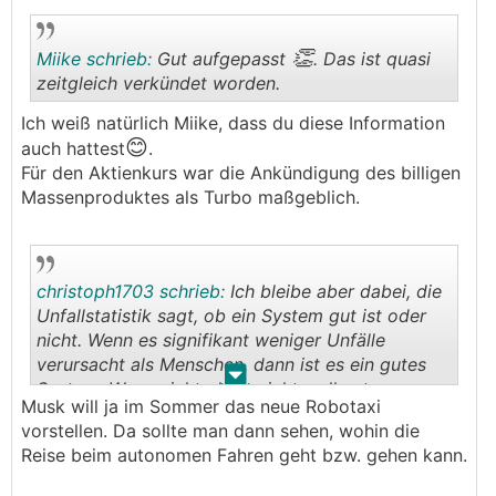
👏
Miike schrieb:
Gut aufgepasst
. Das ist quasi
zeitgleich verkündet worden.
Ich weiß natürlich Miike, dass du diese Information
😊
.
.
auch hattest
.
Für den Aktienkurs war die Ankündigung des billigen
Massenproduktes als Turbo maßgeblich.
christoph1703 schrieb:
Ich bleibe aber dabei, die
Unfallstatistik sagt, ob ein System gut ist oder
nicht. Wenn es signifikant weniger Unfälle
verursacht als Menschen, dann ist es ein gutes
.
.
System. Wenn nicht, dann nicht. soll autonomes
Musk will ja im Sommer das neue Robotaxi
Fahren ja beizeiten kommen.
vorstellen. Da sollte man dann sehen, wohin die
Reise beim autonomen Fahren geht bzw. gehen kann.