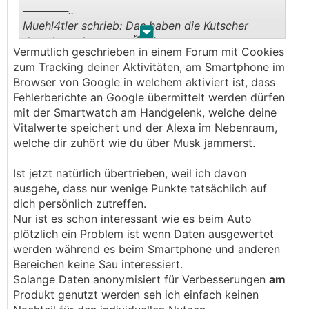
──────..
Muehl4tler schrieb: Das haben die Kutscher
.
.
🤣
damals auch gesagt
Vermutlich geschrieben in einem Forum mit Cookies
───────────────
zum Tracking deiner Aktivitäten, am Smartphone im
Browser von Google in welchem aktiviert ist, dass
Aha ok.
Fehlerberichte an Google übermittelt werden dürfen
mit der Smartwatch am Handgelenk, welche deine
Dass self driving die Zukunft sein wird, ist mir
Vitalwerte speichert und der Alexa im Nebenraum,
schon klar.
welche dir zuhört wie du über Musk jammerst.
Mit geht es nur darum, dass wir alle, die in einem
Ist jetzt natürlich übertrieben, weil ich davon
modernen Auto sitzen, Laboraffen sind, deren
ausgehe, dass nur wenige Punkte tatsächlich auf
Daten en Masse Richtung USA und China
dich persönlich zutreffen.
geschickt werden, um KI Modelle zu trainieren.
Nur ist es schon interessant wie es beim Auto
🤮
Zum
finde ich, dass man keine Chance hat,
plötzlich ein Problem ist wenn Daten ausgewertet
das zu verweigern. Außer man kauft sich eben
werden während es beim Smartphone und anderen
ein "dumb car".
Bereichen keine Sau interessiert.
Solange Daten anonymisiert für Verbesserungen
am
Produkt genutzt werden seh ich einfach keinen