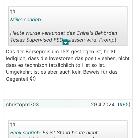
Miike schrieb:
Heute wurde verkündet das China's Behörden
Teslas Supervised FSD zulassen wird. Prompt
.
.
stieg die Aktie 15% innerhalb weniger Stunden.
Das der Börsepreis um 15% gestiegen ist, heißt
So schlecht dürft die dahinterliegende
lediglich, dass die Investoren das positiv sehen, nicht
😉
Architektur dann wohl nicht sein
dass es technisch tatsächlich toll ist so ist.
Umgekehrt ist es aber auch kein Beweis für das
😉
Gegenteil
christoph1703
29.4.2024
(
#95
)
Benji schrieb:
Es ist Stand heute nicht