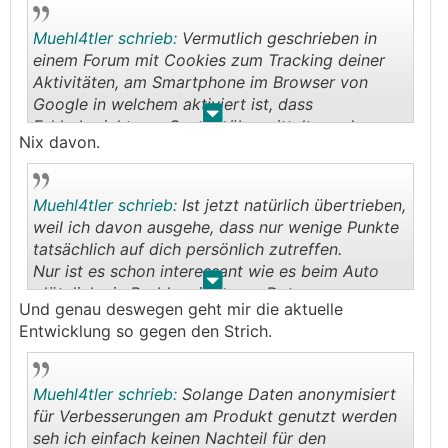
Muehl4tler schrieb:
Vermutlich geschrieben in
einem Forum mit Cookies zum Tracking deiner
Aktivitäten, am Smartphone im Browser von
Google in welchem aktiviert ist, dass
.
.
Fehlerberichte an Google übermittelt werden
Nix davon.
dürfen mit der Smartwatch am Handgelenk,
welche deine Vitalwerte speichert und der Alexa
im Nebenraum, welche dir zuhört wie du über
Muehl4tler schrieb:
Ist jetzt natürlich übertrieben,
Musk jammerst.
weil ich davon ausgehe, dass nur wenige Punkte
tatsächlich auf dich persönlich zutreffen.
Nur ist es schon interessant wie es beim Auto
.
.
plötzlich ein Problem ist wenn Daten
Und genau deswegen geht mir die aktuelle
ausgewertet werden während es beim
Entwicklung so gegen den Strich.
Smartphone und anderen Bereichen keine Sau
interessiert.
Muehl4tler schrieb:
Solange Daten anonymisiert
für Verbesserungen am Produkt genutzt werden
seh ich einfach keinen Nachteil für den