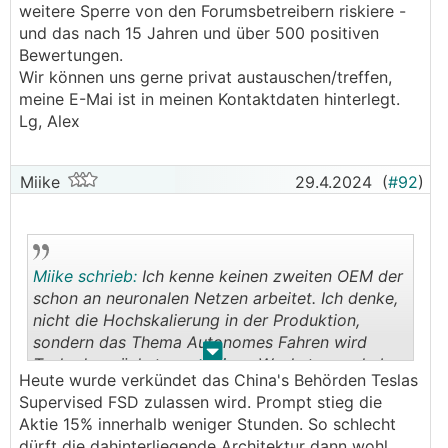
weitere Sperre von den Forumsbetreibern riskiere -
und das nach 15 Jahren und über 500 positiven
Bewertungen.
Wir können uns gerne privat austauschen/treffen,
meine E-Mai ist in meinen Kontaktdaten hinterlegt.
Lg, Alex
Miike
29.4.2024
(
#92
)
Miike schrieb:
Ich kenne keinen zweiten OEM der
schon an neuronalen Netzen arbeitet. Ich denke,
nicht die Hochskalierung in der Produktion,
sondern das Thema Autonomes Fahren wird
.
.
Tesla den nächsten massiven Wachstumsschub
Heute wurde verkündet das China's Behörden Teslas
bereiten.
Supervised FSD zulassen wird. Prompt stieg die
Aktie 15% innerhalb weniger Stunden. So schlecht
dürft die dahinterliegende Architektur dann wohl