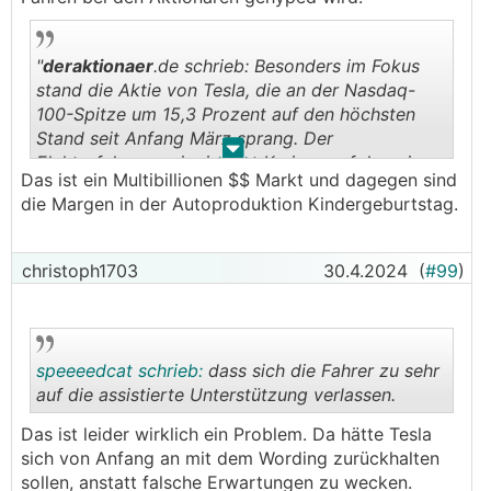
"
deraktionaer
.de schrieb: Besonders im Fokus
stand die Aktie von Tesla, die an der Nasdaq-
100-Spitze um 15,3 Prozent auf den höchsten
Stand seit Anfang März sprang. Der
.
.
Elektrofahrzeugpionier hat Kreisen zufolge eine
Das ist ein Multibillionen $$ Markt und dagegen sind
wichtige Hürde für die Zulassung seiner
die Margen in der Autoproduktion Kindergeburtstag.
Fahrerassistenzsysteme im chinesischen Markt
genommen. Analysten sehen darin einen
Meilenstein für die Bewertung der Aktie.
christoph1703
30.4.2024
(
#99
)
speeeedcat schrieb:
dass sich die Fahrer zu sehr
auf die assistierte Unterstützung verlassen.
Das ist leider wirklich ein Problem. Da hätte Tesla
.
.
sich von Anfang an mit dem Wording zurückhalten
sollen, anstatt falsche Erwartungen zu wecken.