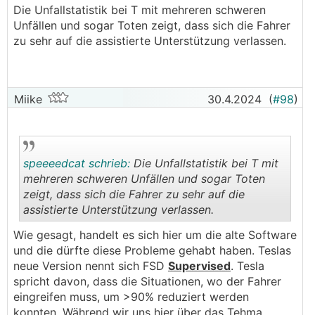
Die Unfallstatistik bei T mit mehreren schweren
Unterstützung durch Computer sicher keine
Unfällen und sogar Toten zeigt, dass sich die Fahrer
Verschlechterung.
zu sehr auf die assistierte Unterstützung verlassen.
Und am Ende hat ja trotzdem immer noch ein
Mensch das Steuer in der Hand und kann
eingreifen, wenn der Computer sich nicht mehr
auskennt. Solange das erfüllt ist, sehe ich kein
Miike
30.4.2024
(
#98
)
Probleme dabei, diese Systeme auf der Straße zu
testen.
speeeedcat schrieb:
Die Unfallstatistik bei T mit
mehreren schweren Unfällen und sogar Toten
zeigt, dass sich die Fahrer zu sehr auf die
assistierte Unterstützung verlassen.
.
.
Wie gesagt, handelt es sich hier um die alte Software
und die dürfte diese Probleme gehabt haben. Teslas
neue Version nennt sich FSD
Supervised
. Tesla
spricht davon, dass die Situationen, wo der Fahrer
eingreifen muss, um >90% reduziert werden
konnten. Während wir uns hier über das Tehma