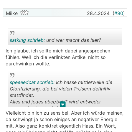
Miike
28.4.2024
(
#90
)
satking schrieb:
und wer macht das hier?
Ich glaube, ich sollte mich dabei angesprochen
fühlen. Weil ich die verlinkten Artikel nicht so
.
.
durchwinken wollte.
speeeedcat schrieb:
Ich hasse mittlerweile die
Glorifizierung, die bei vielen T-Usern definitiv
stattfindet.
Alles und jedes über/bei T wird entweder
.
.
gutgeschrieben/geheissen
Vielleicht bin ich zu sensibel. Aber ich würde meinen,
und/oder sofort als obsolet/Blödsinn/Scheixxe
da schwingt ja schon einiges an negativer Energie
recherchiert abgeschmettert.
mit. Also ganz konktret eigentlich Hass. Ein Wort,