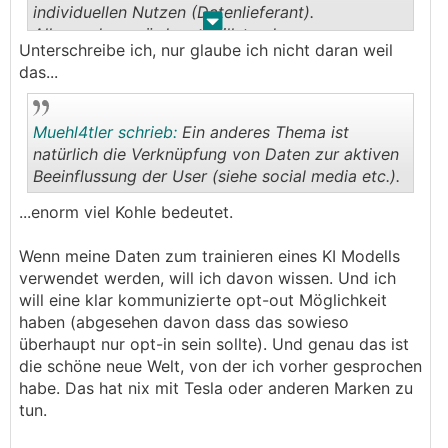
individuellen Nutzen (Datenlieferant).
.
.
Alles andere würde zu Stillstand unseres
Unterschreibe ich, nur glaube ich nicht daran weil
Fortschritts führen bzw. eine erhebliche, unnötige
das...
Verlangsamung verursachen.
Muehl4tler schrieb:
Ein anderes Thema ist
natürlich die Verknüpfung von Daten zur aktiven
Beeinflussung der User (siehe social media etc.).
.
.
...enorm viel Kohle bedeutet.
Wenn meine Daten zum trainieren eines KI Modells
verwendet werden, will ich davon wissen. Und ich
will eine klar kommunizierte opt-out Möglichkeit
haben (abgesehen davon dass das sowieso
überhaupt nur opt-in sein sollte). Und genau das ist
die schöne neue Welt, von der ich vorher gesprochen
habe. Das hat nix mit Tesla oder anderen Marken zu
tun.