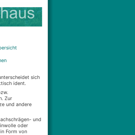
ersicht
d
nen
unterscheidet sich
isch ident.
bzw.
n. Zur
ze und andere
 Dachschrägen- und
einwolle oder
in Form von