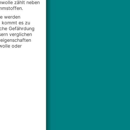
inwolle zählt neben
mmstoffen.
le werden
nd kommt es zu
liche Gefährdung
sern verglichen
reigenschaften
wolle oder