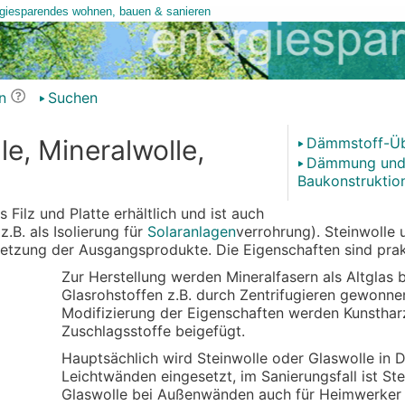
n
Suchen
e, Mineralwolle,
Dämmstoff-Üb
Dämmung un
Baukonstruktio
 Filz und Platte erhältlich und ist auch
.B. als Isolierung für
Solaranlagen
verrohrung). Steinwolle 
etzung der Ausgangsprodukte. Die Eigenschaften sind prakt
Zur Herstellung werden Mineralfasern als Altglas 
Glasrohstoffen z.B. durch Zentrifugieren gewonne
Modifizierung der Eigenschaften werden Kunsthar
Zuschlagsstoffe beigefügt.
Hauptsächlich wird Steinwolle oder Glaswolle in
Leichtwänden eingesetzt, im Sanierungsfall ist St
Glaswolle bei Außenwänden auch für Heimwerker 