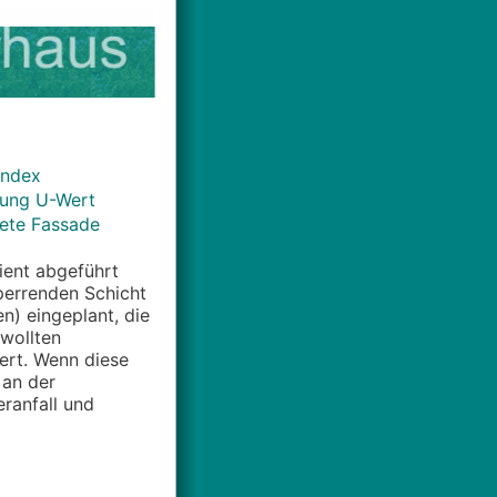
Index
nung U-Wert
ftete Fassade
zient abgeführt
perrenden Schicht
n) eingeplant, die
ewollten
ert. Wenn diese
 an der
ranfall und