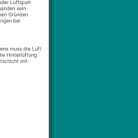
nder Luftspalt
handen sein
chen Gründen
ungen bei
ene muss die Luft
die Hinterlüftung
tschicht mit