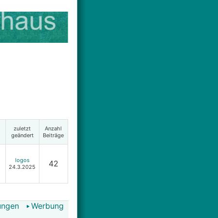
zuletzt
Anzahl
geändert
Beiträge
logos
42
24.3.2025
ungen
Werbung