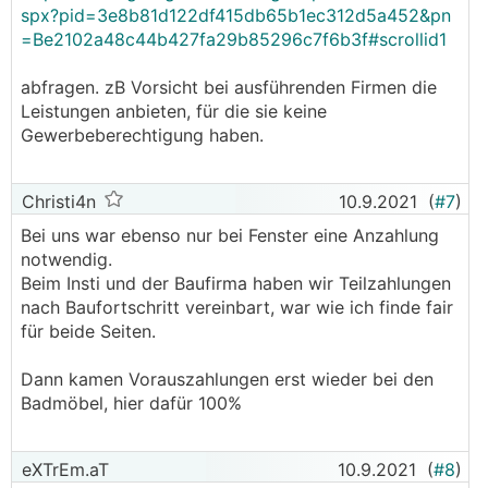
spx?pid=3e8b81d122df415db65b1ec312d5a452&pn
=Be2102a48c44b427fa29b85296c7f6b3f#scrollid1
abfragen. zB Vorsicht bei ausführenden Firmen die
Leistungen anbieten, für die sie keine
Gewerbeberechtigung haben.
Christi4n
10.9.2021
(
#7
)
Bei uns war ebenso nur bei Fenster eine Anzahlung
notwendig.
Beim Insti und der Baufirma haben wir Teilzahlungen
nach Baufortschritt vereinbart, war wie ich finde fair
für beide Seiten.
Dann kamen Vorauszahlungen erst wieder bei den
Badmöbel, hier dafür 100%
eXTrEm.aT
10.9.2021
(
#8
)