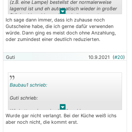
(z.B. eine Lampe) bestellst der normalerweise
lagernd ist und eh automatisch wieder in großer
.
.
Stückzahl nachkommt (nur halt momentan
Ich sage dann immer, dass ich zuhause noch
ausgegangen), dann wollens eine AZ.
Gutscheine habe, die ich gerne dafür verwenden
würde. Dann ging es meist doch ohne Anzahlung,
Oder für eine Reservierung von x-fach
oder zumindest einer deutlich reduzierten.
vorhandener Lageware, die man erst ein paar
Tage später abholt weil man dann mit dem
großen Auto kommt.
Guti
10.9.2021
(
#20
)
Baubau1 schrieb:
Guti schrieb:
.
.
Wir hatten nirgends eine Anzahlung.
Wurde gar nicht verlangt. Bei der Küche weiß ichs
Habt ihr das wegverhandelt oder wurde es gar
aber noch nicht, die kommt erst.
nicht verlangt?