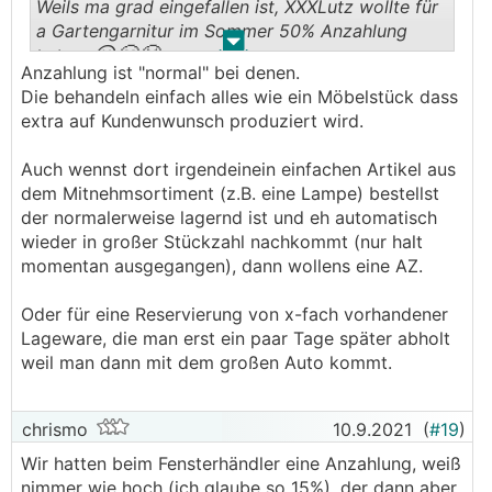
Weils ma grad eingefallen ist, XXXLutz wollte für
a Gartengarnitur im Sommer 50% Anzahlung
.
.
😀😬
😤
haben
Anzahlung ist "normal" bei denen.
Die behandeln einfach alles wie ein Möbelstück dass
extra auf Kundenwunsch produziert wird.
Auch wennst dort irgendeinein einfachen Artikel aus
dem Mitnehmsortiment (z.B. eine Lampe) bestellst
der normalerweise lagernd ist und eh automatisch
wieder in großer Stückzahl nachkommt (nur halt
momentan ausgegangen), dann wollens eine AZ.
Oder für eine Reservierung von x-fach vorhandener
Lageware, die man erst ein paar Tage später abholt
weil man dann mit dem großen Auto kommt.
chrismo
10.9.2021
(
#19
)
Wir hatten beim Fensterhändler eine Anzahlung, weiß
nimmer wie hoch (ich glaube so 15%), der dann aber