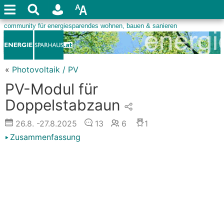
«
Photovoltaik / PV
PV-Modul für
Doppelstabzaun
26.8.
-27.8.2025
13
6
1
Zusammenfassung