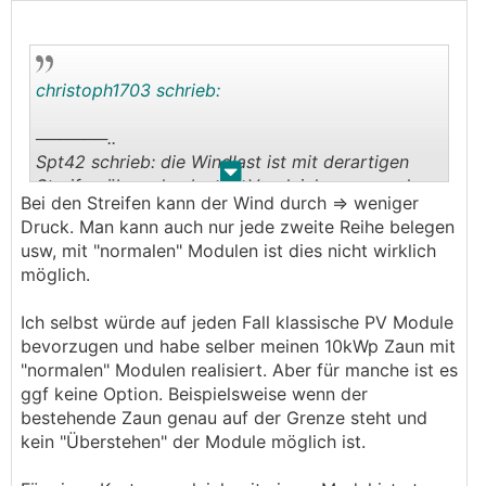
christoph1703 schrieb:
──────..
Spt42 schrieb: die Windlast ist mit derartigen
.
.
Streifen überschaubar im Vergleich zu normalen
Bei den Streifen kann der Wind durch => weniger
Modulen
Druck. Man kann auch nur jede zweite Reihe belegen
───────────────
usw, mit "normalen" Modulen ist dies nicht wirklich
möglich.
Die Windlast hängt doch nur von der Fläche ab
🤔
Ich selbst würde auf jeden Fall klassische PV Module
bevorzugen und habe selber meinen 10kWp Zaun mit
Vorteile hat das System, aber ob die den
"normalen" Modulen realisiert. Aber für manche ist es
zehnfachen Preis rechtfertigen?
ggf keine Option. Beispielsweise wenn der
bestehende Zaun genau auf der Grenze steht und
kein "Überstehen" der Module möglich ist.