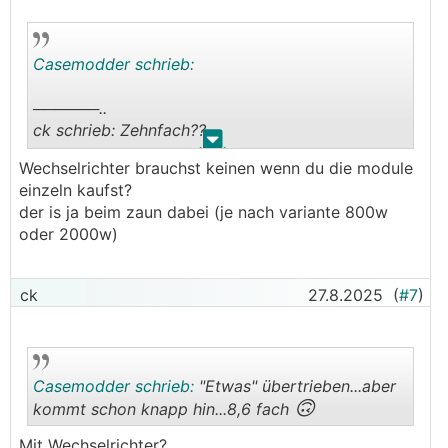
Casemodder schrieb:
──────..
ck schrieb: Zehnfach??
.
.
───────────────
Wechselrichter brauchst keinen wenn du die module
einzeln kaufst?
"Etwas" übertrieben...aber kommt schon knapp
der is ja beim zaun dabei (je nach variante 800w
🙃
hin...8,6 fach
oder 2000w)
──────..
christoph1703 schrieb: 372Wp für 515€?
ck
27.8.2025
(
#7
)
🤣
Schnäppchen
───────────────
1,38€/Wp
Casemodder schrieb:
"Etwas" übertrieben...aber
🙃
kommt schon knapp hin...8,6 fach
Modul für Balkonkraftwerk (also 1 oder 2 Stk.
abnahme, keine Paletten!) wird so bei 70€ für
Mit Wechselrichter?