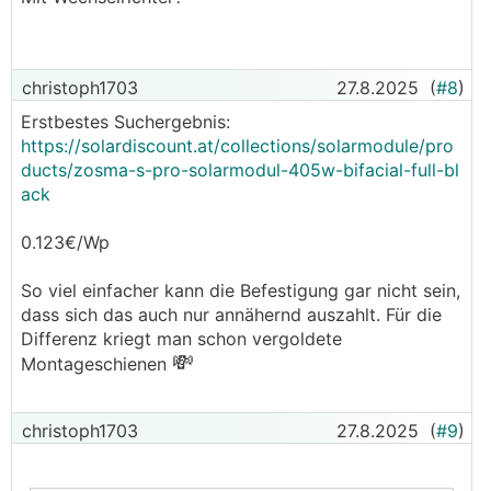
420-440Wp liegen
.
.
0,16€/Wp
christoph1703
27.8.2025
(
#8
)
Finde das System aber trotzdem interessant!
Erstbestes Suchergebnis:
https://solardiscount.at/collections/solarmodule/pro
ducts/zosma-s-pro-solarmodul-405w-bifacial-full-bl
ack
0.123€/Wp
So viel einfacher kann die Befestigung gar nicht sein,
dass sich das auch nur annähernd auszahlt. Für die
Differenz kriegt man schon vergoldete
💸
Montageschienen
christoph1703
27.8.2025
(
#9
)