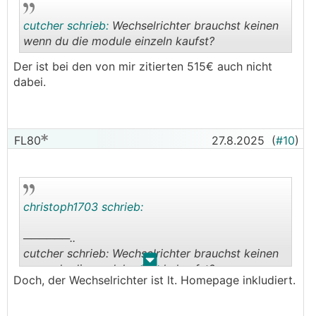
cutcher schrieb:
Wechselrichter brauchst keinen
wenn du die module einzeln kaufst?
Der ist bei den von mir zitierten 515€ auch nicht
.
.
dabei.
FL80
27.8.2025
(
#10
)
christoph1703 schrieb:
──────..
cutcher schrieb: Wechselrichter brauchst keinen
.
.
wenn du die module einzeln kaufst?
Doch, der Wechselrichter ist lt. Homepage inkludiert.
───────────────
Der ist bei den von mir zitierten 515€ auch nicht