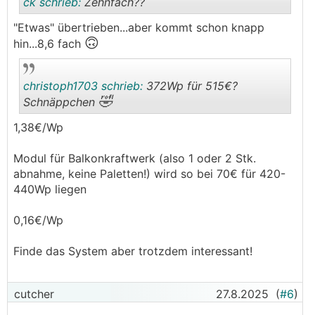
ck schrieb:
Zehnfach??
"Etwas" übertrieben...aber kommt schon knapp
🙃
hin...8,6 fach
.
.
christoph1703 schrieb:
372Wp für 515€?
🤣
Schnäppchen
1,38€/Wp
.
.
Modul für Balkonkraftwerk (also 1 oder 2 Stk.
abnahme, keine Paletten!) wird so bei 70€ für 420-
440Wp liegen
0,16€/Wp
Finde das System aber trotzdem interessant!
cutcher
27.8.2025
(
#6
)